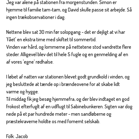
Jeg var alene på stationen fra morgenstunden. Simon er
hjemme til familie tam-tam, og David skulle passe sit arbejde. Så
ingen trækobservationer i dag.
Nettene blev sat 30 min før solopgang - det er dejligt at vi har
'fået' en ekstra time med skiftet til sommertid.
Vinden var hård, og lommerne på nettetene stod vandrette flere
steder. Alligevel blev det til hele 5 fugle og en genmelding af en
af vores 'egne' rødhalse.
I løbet af natten var stationen blevet godt grundkold i vinden, og
jeg besluttede at tænde op i brændeovene for at skabe lidt
varme og hygge.
Til middag fik jeg besøg hjemmefra, og der blev indtaget en god
frokost efterfuglt af en udflugt til Sabinebunkeren. Sigten var dog
nede på et par hundrede meter - men sandløberne og
præstekraverne holdte os med fornemt selskab.
Folk: Jacob