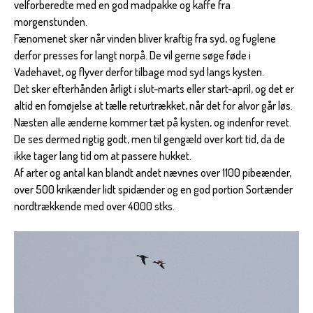
velforberedte med en god madpakke og kaffe fra
morgenstunden.
Fænomenet sker når vinden bliver kraftig fra syd, og fuglene
derfor presses for langt norpå. De vil gerne søge føde i
Vadehavet, og flyver derfor tilbage mod syd langs kysten.
Det sker efterhånden årligt i slut-marts eller start-april, og det er
altid en fornøjelse at tælle returtrækket, når det for alvor går løs.
Næsten alle ænderne kommer tæt på kysten, og indenfor revet.
De ses dermed rigtig godt, men til gengæld over kort tid, da de
ikke tager lang tid om at passere hukket.
Af arter og antal kan blandt andet nævnes over 1100 pibeænder,
over 500 krikænder lidt spidænder og en god portion Sortænder
nordtrækkende med over 4000 stks.