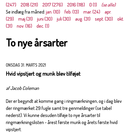
(247)
2018 (211)
2017 (276)
2016 (118)
0 (1)
(se alle)
Se indlæg fra måned:
jan. (10)
feb. (13)
mar. (24)
apr.
(29)
maj (31)
juni (30)
juli (30)
aug. (31)
sept. (30)
okt.
(31)
nov. (16)
dec. (1)
To nye årsarter
ONSDAG 31. MARTS 2021
Hvid vipstjert og munk blev tilføjet
af Jacob Coleman
Der er begyndt at komme gang i ringmærkningen, og i dag blev
der ringmærket 29 fugle samt tre genmeldinger (se tabel
nederst). Vi kunne desuden tilføje to nye årsarter til
ringmærkningslisten - årest første munk og årets første hvid
vipstjert.