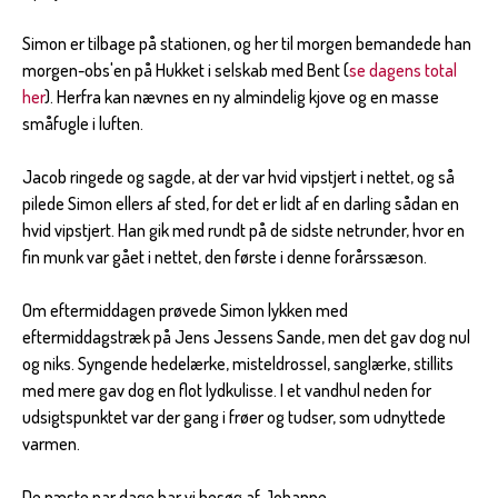
Simon er tilbage på stationen, og her til morgen bemandede han
morgen-obs'en på Hukket i selskab med Bent (
se dagens total
her
). Herfra kan nævnes en ny almindelig kjove og en masse
småfugle i luften.
Jacob ringede og sagde, at der var hvid vipstjert i nettet, og så
pilede Simon ellers af sted, for det er lidt af en darling sådan en
hvid vipstjert. Han gik med rundt på de sidste netrunder, hvor en
fin munk var gået i nettet, den første i denne forårssæson.
Om eftermiddagen prøvede Simon lykken med
eftermiddagstræk på Jens Jessens Sande, men det gav dog nul
og niks. Syngende hedelærke, misteldrossel, sanglærke, stillits
med mere gav dog en flot lydkulisse. I et vandhul neden for
udsigtspunktet var der gang i frøer og tudser, som udnyttede
varmen.
De næste par dage har vi besøg af Johanne.