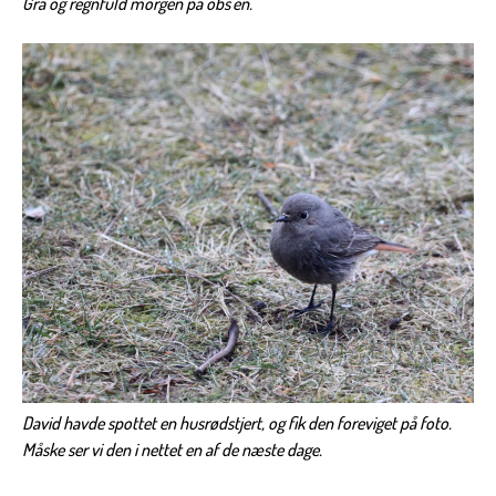
Grå og regnfuld morgen på obs'en.
David havde spottet en husrødstjert, og fik den foreviget på foto.
Måske ser vi den i nettet en af de næste dage.