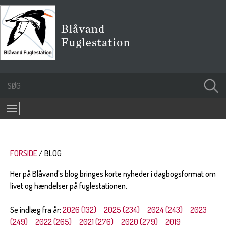
FORSIDE
BLOG
Her på Blåvand's blog bringes korte nyheder i dagbogsformat om
livet og hændelser på fuglestationen.
Se indlæg fra år:
2026 (132)
2025 (234)
2024 (243)
2023
(249)
2022 (265)
2021 (276)
2020 (279)
2019