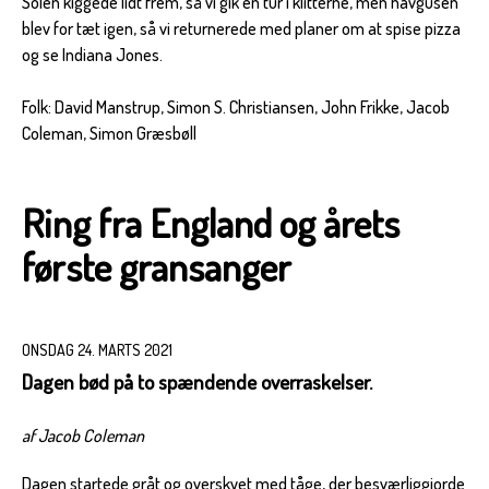
Solen kiggede lidt frem, så vi gik en tur i klitterne, men havgusen
blev for tæt igen, så vi returnerede med planer om at spise pizza
og se Indiana Jones.
Folk: David Manstrup, Simon S. Christiansen, John Frikke, Jacob
Coleman, Simon Græsbøll
Ring fra England og årets
første gransanger
ONSDAG 24. MARTS 2021
Dagen bød på to spændende overraskelser.
af Jacob Coleman
Dagen startede gråt og overskyet med tåge, der besværliggjorde