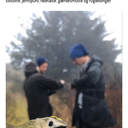
solsorte, jernspurv, rødhalse, gærdesmutte og fuglekonger.