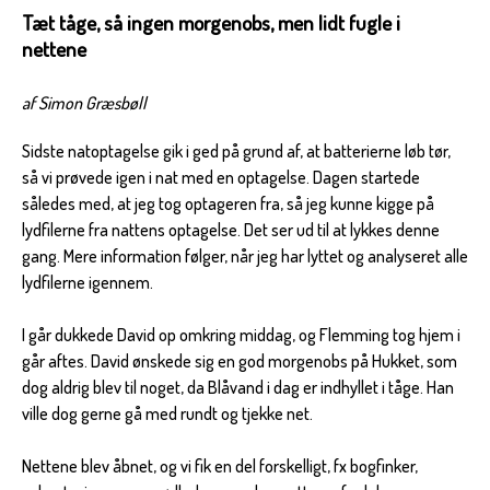
Tæt tåge, så ingen morgenobs, men lidt fugle i
nettene
af Simon Græsbøll
Sidste natoptagelse gik i ged på grund af, at batterierne løb tør,
så vi prøvede igen i nat med en optagelse. Dagen startede
således med, at jeg tog optageren fra, så jeg kunne kigge på
lydfilerne fra nattens optagelse. Det ser ud til at lykkes denne
gang. Mere information følger, når jeg har lyttet og analyseret alle
lydfilerne igennem.
I går dukkede David op omkring middag, og Flemming tog hjem i
går aftes. David ønskede sig en god morgenobs på Hukket, som
dog aldrig blev til noget, da Blåvand i dag er indhyllet i tåge. Han
ville dog gerne gå med rundt og tjekke net.
Nettene blev åbnet, og vi fik en del forskelligt, fx bogfinker,