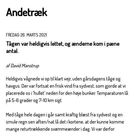
Andetræk
FREDAG 26. MARTS 2021
Tågen var heldigvis lettet, og ænderne kom i pæne
antal.
af David Manstrup
Heldigvis vågnede vi op til klart vejr, uden gårsdagens tåge og
havgus. Der var fortsat en frisk vind fra sydvest, som gjorde at vi
placerede os i 'hullet' neden for den høje bunker. Temparaturen lå
på 5-6 grader og 7-10 km sigt.
Med tåge hele dagen i går samt kraftig blæst fra sydvest og en
smule regn sen aften/nat lå det i kortene, at der kunne komme
mange returtrækkende svømmeænder i dag. Vi var derfor