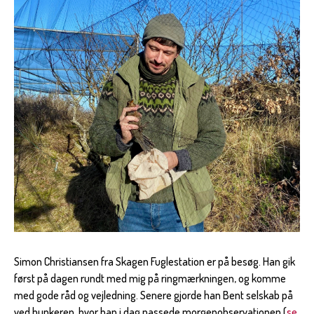
Simon Christiansen fra Skagen Fuglestation er på besøg. Han gik
først på dagen rundt med mig på ringmærkningen, og komme
med gode råd og vejledning. Senere gjorde han Bent selskab på
ved bunkeren, hvor han i dag passede morgenobservationen (
se