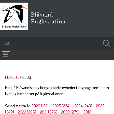
FORSIDE
BLOG
Her på Blåvand's blog bringes korte nyheder i dagbogsformat om
livet og hændelser på fuglestationen.
Se indlæg fra år:
2026 (132)
2025 (234)
2024 (243)
2023
(249)
2022 (265)
2021 (276)
2020 (279)
2019