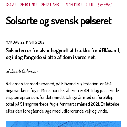
(247)
2018 (211)
2017 (276)
2016 (118)
0 (1)
(se alle)
Solsorte og svensk pølseret
MANDAG 22. MARTS 2021
Solsorten er for alvor begyndt at trække forbi Blåvand,
og i dag fangede vi otte af dem i vores net.
af Jacob Coleman
Rekorden for marts måned, på Blåvand Fuglestation, er 494
ringmærkede fugle. Mens bundskraberen er 49. I dag passerede
vi spærregrænsen, for det mindst talrige år, med en foreløbig
total på 51 ringmærkede fugle for marts måned 2021. En lettelse
efter den foregående uge med udfordrende vejr og vinde.