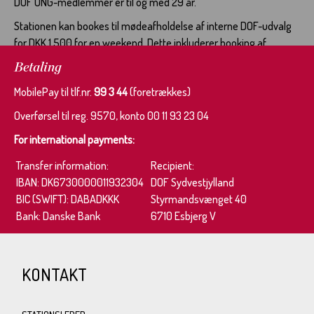
DOF UNG-medlemmer er til og med 29 år.
Stationen kan bookes til mødeafholdelse af interne DOF-udvalg
for DKK 1.500 for en weekend. Dette inkluderer booking af
naturskolen til mødeafholdelse og overnatning fredag til søndag.
Betaling
For DOF-UNG er prisen DKK 1.000.
MobilePay til tlf.nr.
99 3 44
(foretrækkes)
Overførsel til reg. 9570, konto 00 11 93 23 04
For international payments:
Transfer information:
Recipient:
IBAN: DK6730000011932304
DOF Sydvestjylland
BIC (SWIFT): DABADKKK
Styrmandsvænget 40
Bank: Danske Bank
6710 Esbjerg V
KONTAKT