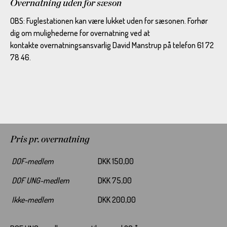
Overnatning uden for sæson
OBS: Fuglestationen kan være lukket uden for sæsonen. Forhør
dig om mulighederne for overnatning ved at
kontakte overnatningsansvarlig David Manstrup på telefon 61 72
78 46.
Pris pr. overnatning
DOF-medlem
DKK 150,00
DOF UNG-medlem
DKK 75,00
Ikke-medlem
DKK 200,00