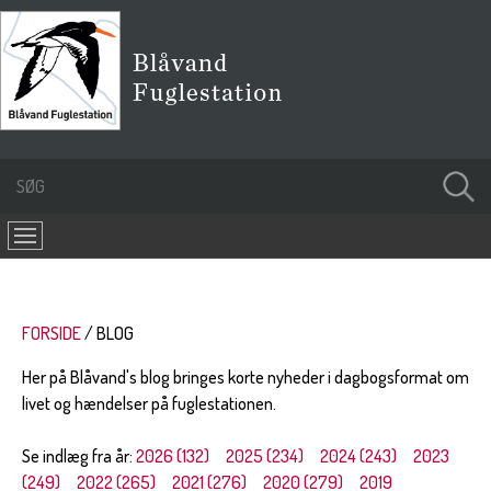
FORSIDE
BLOG
Her på Blåvand's blog bringes korte nyheder i dagbogsformat om
livet og hændelser på fuglestationen.
Se indlæg fra år:
2026 (132)
2025 (234)
2024 (243)
2023
(249)
2022 (265)
2021 (276)
2020 (279)
2019