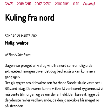
(247)
2018 (211)
2017 (276)
2016 (118)
0 (1)
(se alle)
Kuling fra nord
SØNDAG 21. MARTS 2021
Mulig hvalros
af Bent Jakobsen
Dagen var præget af kraftig vind fra nord som umuligjorde
aktiviteter. I morgen bliver det dog bedre, så vi kan komme i
gang igen.
Der gik rygter om at hvalrossen fra Hvide Sande skulle være set i
Blåvand i dag. Desværre kunne vi ikke få verificeret rygterne, så vi
må vente til morgen og se om der er held. Den kan evt. ligge på
de yderste revler ved lavvande, da den jo nok ikke får meget ro
på stranden.