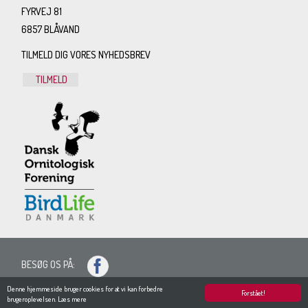
FYRVEJ 81
6857 BLÅVAND
TILMELD DIG VORES NYHEDSBREV
TILMELD
BESØG OS PÅ:
SITEMAP
Denne hjemmeside bruger cookies for at vi kan forbedre
Forstået!
brugeroplevelsen.
Læs mere