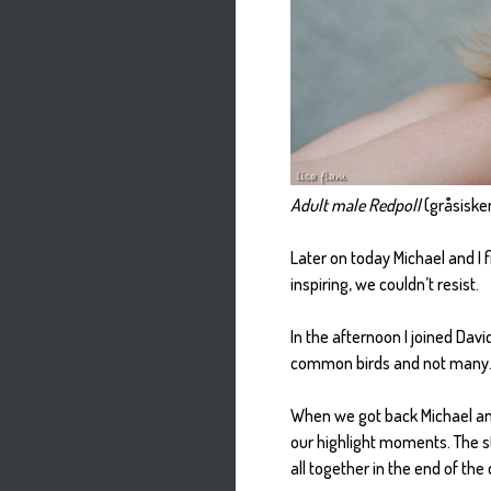
Adult male Redpoll
(gråsiske
Later on today Michael and I 
inspiring, we couldn’t resist.
In the afternoon I joined Davi
common birds and not many. I
When we got back Michael and
our highlight moments. The sta
all together in the end of the 