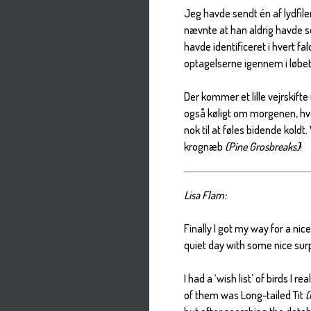
Jeg havde sendt én af lydfiler
nævnte at han aldrig havde se
havde identificeret i hvert fal
optagelserne igennem i løbet
Der kommer et lille vejrskifte
også køligt om morgenen, hv
nok til at føles bidende koldt
krognæb
(Pine Grosbreaks)
!
Lisa Flam:
Finally I got my way for a ni
quiet day with some nice surp
I had a ‘wish list’ of birds I
of them was Long-tailed Tit
(