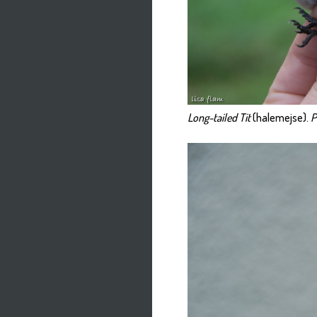
Long-tailed Tit
(halemejse).
P