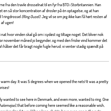
ne fra den travle drosselnat til en fyr fra BTO i Storbritannien. Han
t en så stor koncentration af drosler på én optagelse, og at han
d 1 ringdrossel
(Ring Ouzel)
. Jeg vil se om jeg ikke kan få hørt resten af
 af ugen!
 i nat hvor vinden skal gå om i sydøst og tiltage noget. Det bliver nok
or november måned jo begynder, og med den friske vind kommer det
. Vi håber det får bragt nogle fugle herud; vi venter stadig spændt på
ce warm day. It was 5 degrees when we opened the nets! It was a pretty
rises!
 really wanted to see here in Denmark, and even more, wanted to ring. One
halemejse)
, that before coming here seemed like a reasonable wish,