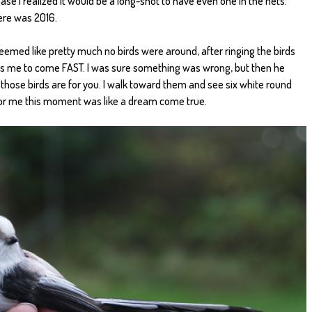
ase I realized it would be a long-shot to have even one in the nets.
ere was 2016.
eemed like pretty much no birds were around, after ringing the birds
alls me to come FAST. I was sure something was wrong, but then he
 those birds are for you. I walk toward them and see six white round
! For me this moment was like a dream come true.