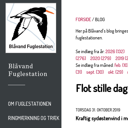
FORSIDE
BLOG
Her på Blåvand's blog bringe
fuglestationen.
Se indlæg fra år:
2026 (132)
(276)
2020 (279)
2019 (
Se indlæg fra måned:
feb. (10
(31)
sept. (30)
okt. (29)
Flot stille da
OM FUGLESTATIONEN
TORSDAG 31. OKTOBER 2019
Kraftig sydøstenvind i m
RINGMÆRKNING OG TRÆK