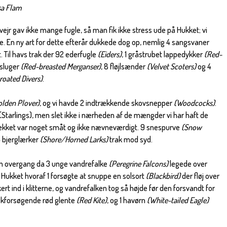
sa Flam
 vejr gav ikke mange fugle, så man fik ikke stress ude på Hukket; vi
kifte. En ny art for dette efterår dukkede dog op, nemlig 4 sangsvaner
. Til havs trak der 92 ederfugle
(Eiders)
, 1 gråstrubet lappedykker
(Red-
esluger
(Red-breasted Merganser)
, 8 fløjlsænder
(Velvet Scoters)
og 4
roated Divers)
.
olden Plover)
, og vi havde 2 indtrækkende skovsnepper
(Woodcocks)
.
(Starlings), men slet ikke i nærheden af de mængder vi har haft de
ækket var noget småt og ikke nævneværdigt. 9 snespurve
(Snow
4 bjerglærker
(Shore/Horned Larks)
trak mod syd.
en overgang da 3 unge vandrefalke
(Peregrine Falcons)
legede over
 Hukket hvoraf 1 forsøgte at snuppe en solsort
(Blackbird)
der fløj over
rt ind i klitterne, og vandrefalken tog så højde før den forsvandt for
rækforsøgende rød glente
(Red Kite)
, og 1 havørn
(White-tailed Eagle)