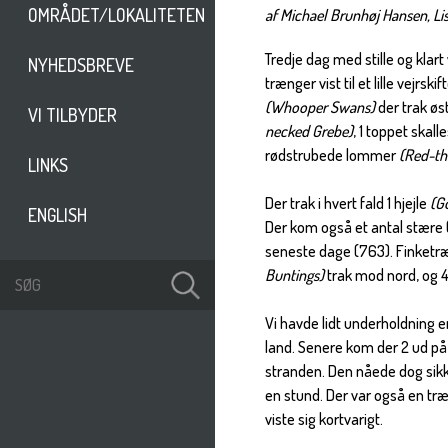
OMRÅDET/LOKALITETEN
af Michael Brunhøj Hansen, Li
Tredje dag med stille og klart
NYHEDSBREVE
trænger vist til et lille vejrs
(Whooper Swans)
der trak øst
VI TILBYDER
necked Grebe)
, 1 toppet skall
rødstrubede lommer
(Red-th
LINKS
Der trak i hvert fald 1 hjejle
(G
ENGLISH
Der kom også et antal stære 
seneste dage (763). Finketr
Buntings)
trak mod nord, og 
Vi havde lidt underholdning 
land. Senere kom der 2 ud på
stranden. Den nåede dog sikke
en stund. Der var også en t
viste sig kortvarigt.