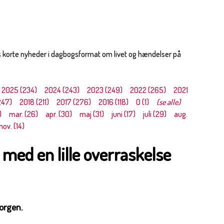
s korte nyheder i dagbogsformat om livet og hændelser på
2025 (234)
2024 (243)
2023 (249)
2022 (265)
2021
247)
2018 (211)
2017 (276)
2016 (118)
0 (1)
(se alle)
)
mar. (26)
apr. (30)
maj (31)
juni (17)
juli (29)
aug.
nov. (14)
g med en lille overraskelse
orgen.