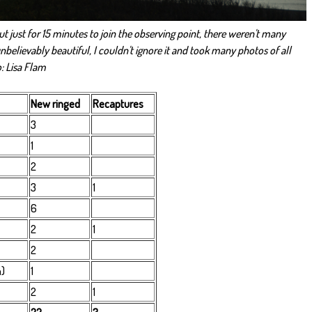
t just for 15 minutes to join the observing point, there weren't many
nbelievably beautiful, I couldn't ignore it and took many photos of all
o: Lisa Flam
New ringed
Recaptures
3
1
2
3
1
6
2
1
2
n)
1
2
1