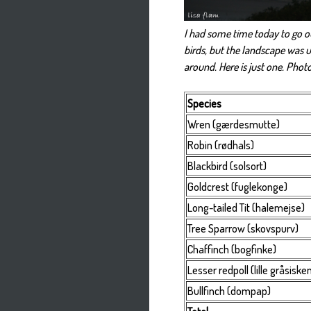
I had some time today to go ou
birds, but the landscape was u
around. Here is just one. Phot
Species
Wren (gærdesmutte)
Robin (rødhals)
Blackbird (solsort)
Goldcrest (fuglekonge)
Long-tailed Tit (halemejse)
Tree Sparrow (skovspurv)
Chaffinch (bogfinke)
Lesser redpoll (lille gråsiske
Bullfinch (dompap)