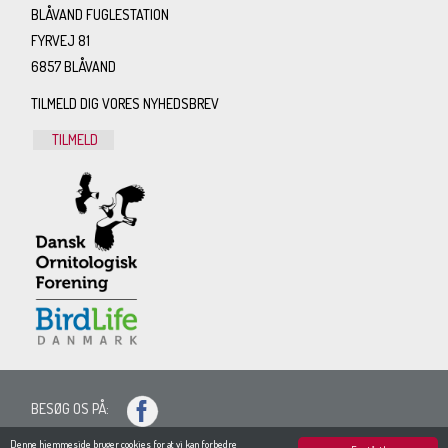
BLÅVAND FUGLESTATION
FYRVEJ 81
6857 BLÅVAND
TILMELD DIG VORES NYHEDSBREV
TILMELD
BESØG OS PÅ:
SITEMAP
Denne hjemmeside bruger cookies for at vi kan forbedre