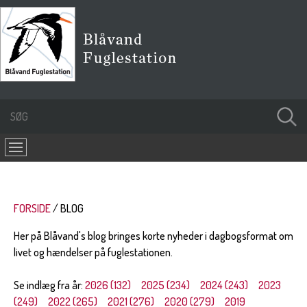
FORSIDE
BLOG
Her på Blåvand's blog bringes korte nyheder i dagbogsformat om
livet og hændelser på fuglestationen.
Se indlæg fra år:
2026 (132)
2025 (234)
2024 (243)
2023
(249)
2022 (265)
2021 (276)
2020 (279)
2019