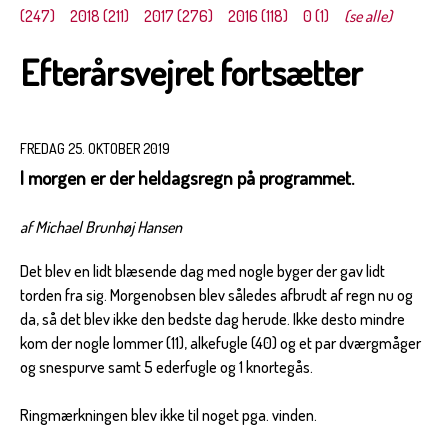
(247)
2018 (211)
2017 (276)
2016 (118)
0 (1)
(se alle)
Efterårsvejret fortsætter
FREDAG 25. OKTOBER 2019
I morgen er der heldagsregn på programmet.
af Michael Brunhøj Hansen
Det blev en lidt blæsende dag med nogle byger der gav lidt
torden fra sig. Morgenobsen blev således afbrudt af regn nu og
da, så det blev ikke den bedste dag herude. Ikke desto mindre
kom der nogle lommer (11), alkefugle (40) og et par dværgmåger
og snespurve samt 5 ederfugle og 1 knortegås.
Ringmærkningen blev ikke til noget pga. vinden.