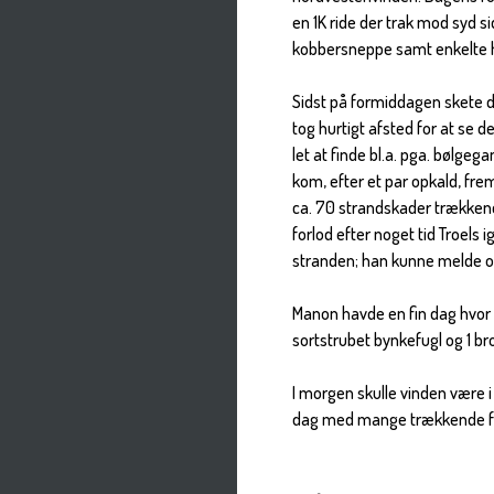
en 1K ride der trak mod syd s
kobbersneppe samt enkelte hj
Sidst på formiddagen skete d
tog hurtigt afsted for at se 
let at finde bl.a. pga. bølgeg
kom, efter et par opkald, frem
ca. 70 strandskader trækkend
forlod efter noget tid Troels i
stranden; han kunne melde om
Manon havde en fin dag hvor hu
sortstrubet bynkefugl og 1 br
I morgen skulle vinden være i
dag med mange trækkende f