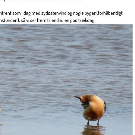
 omtrent som i dag med sydøstenvind og nogle byger (forhåbentligt
stunden), så vi ser frem til endnu en god trækdag.