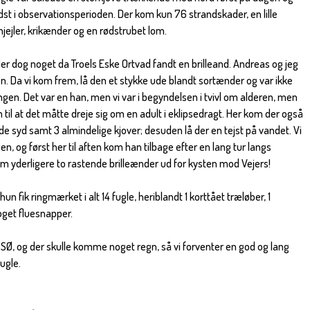
idst i observationsperioden. Der kom kun 76 strandskader, en lille
ejler, krikænder og en rødstrubet lom.
er dog noget da Troels Eske Ortvad fandt en brilleand. Andreas og jeg
den. Da vi kom frem, lå den et stykke ude blandt sortænder og var ikke
angen. Det var en han, men vi var i begyndelsen i tvivl om alderen, men
 til at det måtte dreje sig om en adult i eklipsedragt. Her kom der også
e syd samt 3 almindelige kjover; desuden lå der en tejst på vandet. Vi
gen, og først her til aften kom han tilbage efter en lang tur langs
 yderligere to rastende brilleænder ud for kysten mod Vejers!
n fik ringmærket i alt 14 fugle, heriblandt 1 korttået træløber, 1
oget fluesnapper.
 SØ, og der skulle komme noget regn, så vi forventer en god og lang
ugle.