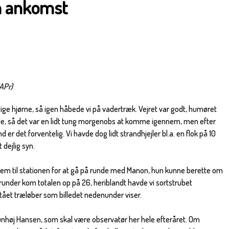
n ankomst
(APr)
tlige hjørne, så igen håbede vi på vadertræk. Vejret var godt, humøret
e, så det var en lidt tung morgenobs at komme igennem, men efter
r det forventelig. Vi havde dog lidt strandhjejler bl.a. en flok på 10
t dejlig syn.
em til stationen for at gå på runde med Manon, hun kunne berette om
 runder kom totalen op på 26, heriblandt havde vi sortstrubet
rttået træløber som billedet nedenunder viser.
nhøj Hansen, som skal være observatør her hele efteråret. Om