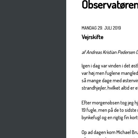
Observatøre
MANDAG 29. JULI 2019
Vejrskifte
af Andreas Kristian Pedersen 
Igen i dag var vinden i det øs
var høj men fuglene mangled
så mange dage med østenvind e
strandhjejler, hvilket altid er e
Efter morgenobsen tog jeg hj
19 fugle, men på de to sidste
bynkefugl og en rigtig fin ko
Op ad dagen kom Michael Bru