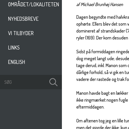
OMRÅDET/LOKALITETEN
af Michael Brunhøj Hansen
Dagen begyndte med halvkraft
NYHEDSBREVE
ophørte. Ellers blev det som
domineret af strandskader (7
VI TILBYDER
ryler (169). Der kom desuden 
LINKS
Sidst på formiddagen ringede
dog meget langt ude; desuden 
ENGLISH
tage derud, inkl. Manon som
dårlige forhold, så vi gik en 
vadere der rastede og trak for
Manon havde bagt en lækker ka
ikke ringmærket nogen fugle i
eftermiddagen.
Om aftenen tog jeg en lille t
men det gjorde der ikke; kun 