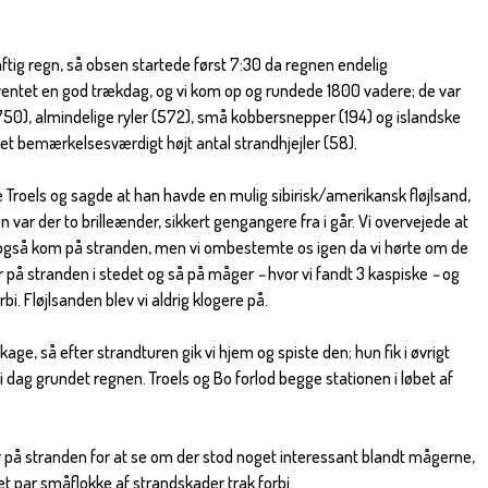
ig regn, så obsen startede først 7:30 da regnen endelig
 ventet en god trækdag, og vi kom op og rundede 1800 vadere; de var
50), almindelige ryler (572), små kobbersnepper (194) og islandske
et bemærkelsesværdigt højt antal strandhjejler (58).
 Troels og sagde at han havde en mulig sibirisk/amerikansk fløjlsand,
var der to brilleænder, sikkert gengangere fra i går. Vi overvejede at
 også kom på stranden, men vi ombestemte os igen da vi hørte om de
tur på stranden i stedet og så på måger
–
hvor vi fandt 3 kaspiske
–
og
bi. Fløjlsanden blev vi aldrig klogere på.
ge, så efter strandturen gik vi hjem og spiste den; hun fik i øvrigt
 dag grundet regnen. Troels og Bo forlod begge stationen i løbet af
ur på stranden for at se om der stod noget interessant blandt mågerne,
et par småflokke af strandskader trak forbi.