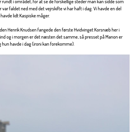
 rundt i området, for at se de forskellige steder man kan sidde som
r var faldet ned med det vejrskifte vi har haft i dag. Vi havde en del
 havde lidt Kaspiske måger.
siden Henrik Knudsen fangede den første Hvidvinget Korsnæb her i
vind og i morgen er det næsten det samme, så presset på Manon er
g hun havde i dag (ironi kan forekomme).