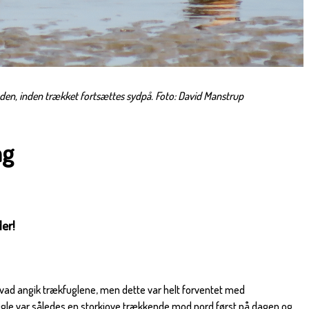
nden, inden trækket fortsættes sydpå. Foto: David Manstrup
ag
er!
 hvad angik trækfuglene, men dette var helt forventet med
gle var således en storkjove trækkende mod nord først på dagen og