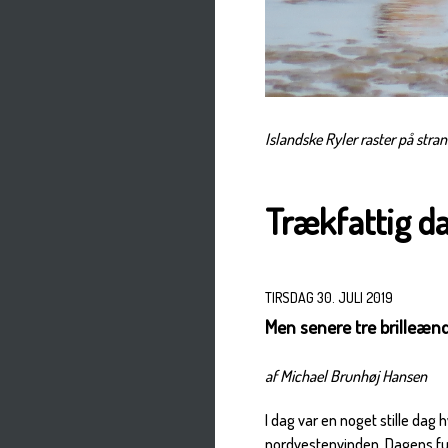
Islandske Ryler raster på stra
Trækfattig d
TIRSDAG 30. JULI 2019
Men senere tre brilleænd
af Michael Brunhøj Hansen
I dag var en noget stille dag
nordvestenvinden. Dagens fu