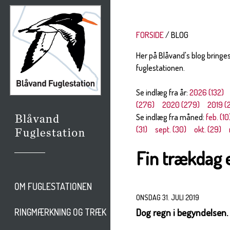
FORSIDE
BLOG
Her på Blåvand's blog bringe
fuglestationen.
Se indlæg fra år:
2026 (132)
(276)
2020 (279)
2019 (
Se indlæg fra måned:
feb. (10
(31)
sept. (30)
okt. (29)
Fin trækdag e
OM FUGLESTATIONEN
ONSDAG 31. JULI 2019
Dog regn i begyndelsen.
RINGMÆRKNING OG TRÆK