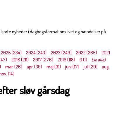
s korte nyheder i dagbogsformat om livet og hændelser på
2025 (234)
2024 (243)
2023 (249)
2022 (265)
2021
247)
2018 (211)
2017 (276)
2016 (118)
0 (1)
(se alle)
)
mar. (26)
apr. (30)
maj (31)
juni (17)
juli (29)
aug.
nov. (14)
fter sløv gårsdag