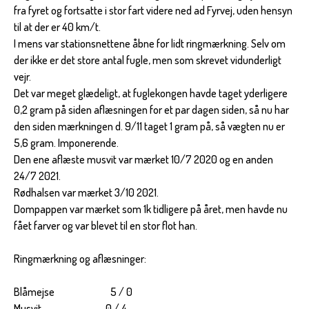
fra fyret og fortsatte i stor fart videre ned ad Fyrvej, uden hensyn
til at der er 40 km/t.
I mens var stationsnettene åbne for lidt ringmærkning. Selv om
der ikke er det store antal fugle, men som skrevet vidunderligt
vejr.
Det var meget glædeligt, at fuglekongen havde taget yderligere
0,2 gram på siden aflæsningen for et par dagen siden, så nu har
den siden mærkningen d. 9/11 taget 1 gram på, så vægten nu er
5,6 gram. Imponerende.
Den ene aflæste musvit var mærket 10/7 2020 og en anden
24/7 2021.
Rødhalsen var mærket 3/10 2021.
Dompappen var mærket som 1k tidligere på året, men havde nu
fået farver og var blevet til en stor flot han.
Ringmærkning og aflæsninger:
Blåmejse 5 / 0
Musvit 0 / 4