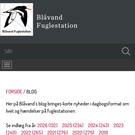
FORSIDE
BLOG
Her på Blåvand's blog bringes korte nyheder i dagbogsformat om
livet og hændelser på fuglestationen.
Se indlæg fra år:
2026 (132)
2025 (234)
2024 (243)
2023
(249)
2022 (265)
2021 (276)
2020 (279)
2019