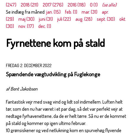
(247)
2018 (211)
2017 (276)
2016 (118)
0 (1)
(se alle)
Se indlæg fra måned:
jan. (15)
feb. (1)
mar. (31)
apr.
(29)
maj (30)
juni (31)
juli (22)
aug. (28)
sept. (30)
okt.
(30)
nov. (17)
dec. (1)
Fyrnettene kom på stald
FREDAG 2. DECEMBER 2022
Spændende vægtudvikling på Fuglekonge
af Bent Jakobsen
Fantastisk vejr med svag vind og lidt sol indimellem. Luften helt
tør, som den nu har været i et par dag, så det var perfekt vejr at
nedtage fyrhavenettene, da de er helt tørre. Så nu er de kommet
på stald og kommer op igen ultimo februar.
10 grønsiskener og ved netlukning kom en spurvehøg flyvende