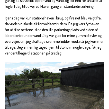
går, og så skrue lidt op for vind og vand, og lidt ned for antallet af
fugle. I dag tillod vejret ikke en gang en standardmærkning.
Igen i dag var kun stationshaven i brug, og fire net blev valgt fra,
da vinden ruskede alt for voldsomt i dem. Da jeg var i fyrhaven
for at tilse nettene, stod den lille parkeringsplads ved siden af
laboratoriet under vand. Jeg var glad for mine gummistøvler og
overvejer, om jeg skal tage svømmefødder med, når jeg kommer
tilbage. Jeg er nemlig taget hjem til Stoholm nogle dage, før jeg
vender tilbage til stationen på tirsdag.