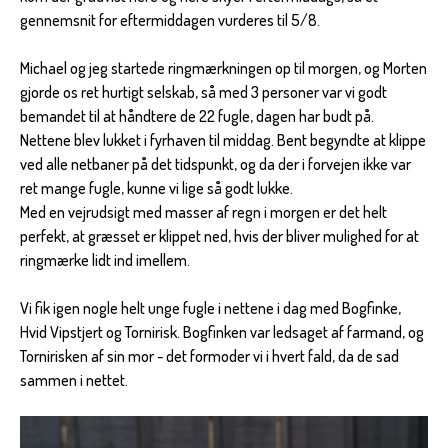
gennemsnit for eftermiddagen vurderes til 5/8.
Michael og jeg startede ringmærkningen op til morgen, og Morten
gjorde os ret hurtigt selskab, så med 3 personer var vi godt
bemandet til at håndtere de 22 fugle, dagen har budt på.
Nettene blev lukket i fyrhaven til middag. Bent begyndte at klippe
ved alle netbaner på det tidspunkt, og da der i forvejen ikke var
ret mange fugle, kunne vi lige så godt lukke.
Med en vejrudsigt med masser af regn i morgen er det helt
perfekt, at græsset er klippet ned, hvis der bliver mulighed for at
ringmærke lidt ind imellem.
Vi fik igen nogle helt unge fugle i nettene i dag med Bogfinke,
Hvid Vipstjert og Tornirisk. Bogfinken var ledsaget af farmand, og
Tornirisken af sin mor - det formoder vi i hvert fald, da de sad
sammen i nettet.