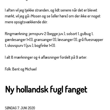
I aften vil jeg tjekke stranden, og lidt senere når det er blevet
mørkt, vil jeg gå i Mosen og se (eller høre) om der ikke er noget
mere opsigtsvækkende dér.
Ringmærkning: jernspurv 2 (begge juv.), solsort 1, gulbug 1,
gærdesanger 1+(1), gransanger (1), løvsanger (1), grå fluesnapper
1, skovspurv 1 (juv.), bogfinke 1+(1).
I alt 8 mærkninger og 4 aflæsninger fordelt på 9 arter.
Folk: Bent og Michael
Ny hollandsk fugl fanget
SØNDAG 7. JUNI 2020