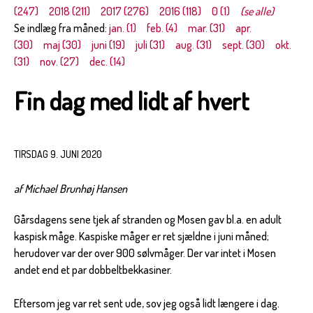
(247)
2018 (211)
2017 (276)
2016 (118)
0 (1)
(se alle)
Se indlæg fra måned:
jan. (1)
feb. (4)
mar. (31)
apr.
(30)
maj (30)
juni (19)
juli (31)
aug. (31)
sept. (30)
okt.
(31)
nov. (27)
dec. (14)
Fin dag med lidt af hvert
TIRSDAG 9. JUNI 2020
af Michael Brunhøj Hansen
Gårsdagens sene tjek af stranden og Mosen gav bl.a. en adult
kaspisk måge. Kaspiske måger er ret sjældne i juni måned;
herudover var der over 900 sølvmåger. Der var intet i Mosen
andet end et par dobbeltbekkasiner.
Eftersom jeg var ret sent ude, sov jeg også lidt længere i dag.