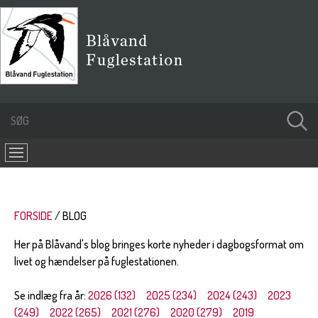
FORSIDE
BLOG
Her på Blåvand's blog bringes korte nyheder i dagbogsformat om
livet og hændelser på fuglestationen.
Se indlæg fra år:
2026 (132)
2025 (234)
2024 (243)
2023
(249)
2022 (265)
2021 (276)
2020 (279)
2019