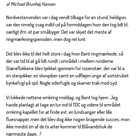
af Michael Brunhøj Hansen
Nordvestenvinden var i dag vendt tilbage for en stund; heldigvis
var den rimelig svag indtil ud på formiddagen hvor den tog lidt til,
særligt ifm. et par småbyger. Det var skyet det meste af
ringmærkningsperioden, men dog ret lunt.
Det blev ikke til det helt store i dag hvor Bent ringmærkede, så
der var tid til at gå lidt rundt i området i mellem runderne.
Stæreflokkene blev tjekket igennem for rosenstær; der var bl.a.
en stenpikker, en skovpiber samt en udfløjen unge af sortstrubet
bynkefugl på spil. Nogle ederfugle og skarver trak mod syd.
Vi lukkede nettene omkring middag, og Bent tog hjem. Jeg
havde planlagt at tage en tur ind til TDC og videre til området
omkring kapellet for at finde evt. en lundsanger eller lille
fluesnapper, men det blev dog ikke nogen bragende succes; mon
ikke mindst én af de to arter kommer til Blåvandshuk de
nærmeste dage...?