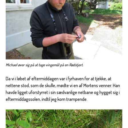
Michael øver sig på at tage vingemål på en Rødstjert.
Da vi i løbet af eftermiddagen var i fyrhaven for at tjekke, at
nettene stod, som de skulle, mødte vi en af Mortens venner. Han
havde ligget uforstyrret i sin sædvanlige netbane og hygget sig i
eftermiddagssolen, indtil jeg kom trampende.