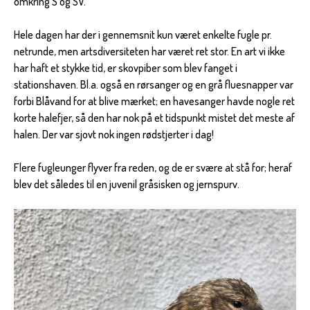
omkring S og SV.
Hele dagen har der i gennemsnit kun været enkelte fugle pr.
netrunde, men artsdiversiteten har været ret stor. En art vi ikke
har haft et stykke tid, er skovpiber som blev fanget i
stationshaven. Bl.a. også en rørsanger og en grå fluesnapper var
forbi Blåvand for at blive mærket; en havesanger havde nogle ret
korte halefjer, så den har nok på et tidspunkt mistet det meste af
halen. Der var sjovt nok ingen rødstjerter i dag!
Flere fugleunger flyver fra reden, og de er svære at stå for; heraf
blev det således til en juvenil gråsisken og jernspurv.