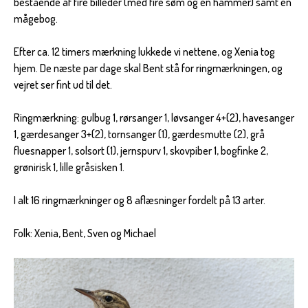
bestående af fire billeder (med fire søm og en hammer) samt en
mågebog.
Efter ca. 12 timers mærkning lukkede vi nettene, og Xenia tog
hjem. De næste par dage skal Bent stå for ringmærkningen, og
vejret ser fint ud til det.
Ringmærkning: gulbug 1, rørsanger 1, løvsanger 4+(2), havesanger
1, gærdesanger 3+(2), tornsanger (1), gærdesmutte (2), grå
fluesnapper 1, solsort (1), jernspurv 1, skovpiber 1, bogfinke 2,
grønirisk 1, lille gråsisken 1.
I alt 16 ringmærkninger og 8 aflæsninger fordelt på 13 arter.
Folk: Xenia, Bent, Sven og Michael