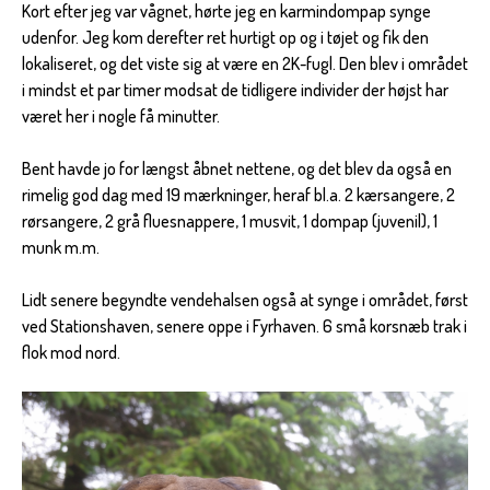
Kort efter jeg var vågnet, hørte jeg en karmindompap synge
udenfor. Jeg kom derefter ret hurtigt op og i tøjet og fik den
lokaliseret, og det viste sig at være en 2K-fugl. Den blev i området
i mindst et par timer modsat de tidligere individer der højst har
været her i nogle få minutter.
Bent havde jo for længst åbnet nettene, og det blev da også en
rimelig god dag med 19 mærkninger, heraf bl.a. 2 kærsangere, 2
rørsangere, 2 grå fluesnappere, 1 musvit, 1 dompap (juvenil), 1
munk m.m.
Lidt senere begyndte vendehalsen også at synge i området, først
ved Stationshaven, senere oppe i Fyrhaven. 6 små korsnæb trak i
flok mod nord.