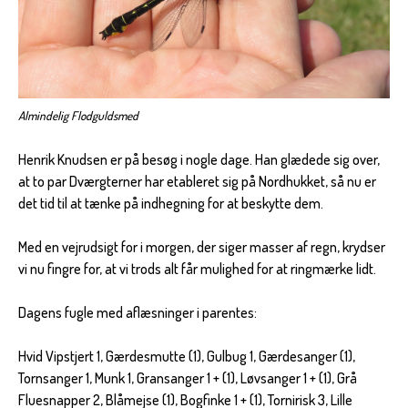
Almindelig Flodguldsmed
Henrik Knudsen er på besøg i nogle dage. Han glædede sig over,
at to par Dværgterner har etableret sig på Nordhukket, så nu er
det tid til at tænke på indhegning for at beskytte dem.
Med en vejrudsigt for i morgen, der siger masser af regn, krydser
vi nu fingre for, at vi trods alt får mulighed for at ringmærke lidt.
Dagens fugle med aflæsninger i parentes:
Hvid Vipstjert 1, Gærdesmutte (1), Gulbug 1, Gærdesanger (1),
Tornsanger 1, Munk 1, Gransanger 1 + (1), Løvsanger 1 + (1), Grå
Fluesnapper 2, Blåmejse (1), Bogfinke 1 + (1), Tornirisk 3, Lille