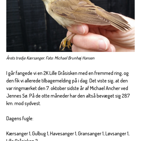
Årets tredje Kærsanger. Foto: Michael Brunhøj Hansen
I går fangede vi en 2K Lille Gråsisken med en fremmed ring, og
den fik vi allerede tilbagemelding på i dag. Det viste sig, at den
var ringmærket den 7. oktober sidste år af Michael Ancher ved
Jennes Sø. På de otte måneder har den altså bevæget sig 287
km. mod sydvest.
Dagens fugle:
Kærsanger 1, Gulbug 1, Havesanger 1, Gransanger 1, Løvsanger 1,
Lille Gråsisken 2.