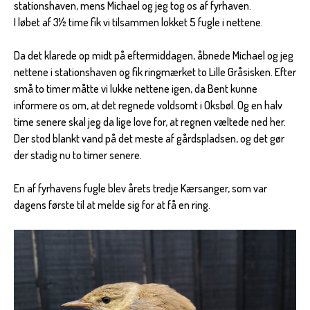
stationshaven, mens Michael og jeg tog os af fyrhaven.
I løbet af 3½ time fik vi tilsammen lokket 5 fugle i nettene.
Da det klarede op midt på eftermiddagen, åbnede Michael og jeg
nettene i stationshaven og fik ringmærket to Lille Gråsisken. Efter
små to timer måtte vi lukke nettene igen, da Bent kunne
informere os om, at det regnede voldsomt i Oksbøl. Og en halv
time senere skal jeg da lige love for, at regnen væltede ned her.
Der stod blankt vand på det meste af gårdspladsen, og det gør
der stadig nu to timer senere.
En af fyrhavens fugle blev årets tredje Kærsanger, som var
dagens første til at melde sig for at få en ring.