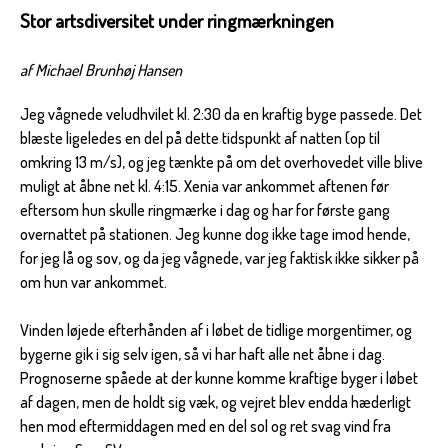
Stor artsdiversitet under ringmærkningen
af Michael Brunhøj Hansen
Jeg vågnede veludhvilet kl. 2:30 da en kraftig byge passede. Det
blæste ligeledes en del på dette tidspunkt af natten (op til
omkring 13 m/s), og jeg tænkte på om det overhovedet ville blive
muligt at åbne net kl. 4:15. Xenia var ankommet aftenen før
eftersom hun skulle ringmærke i dag og har for første gang
overnattet på stationen. Jeg kunne dog ikke tage imod hende,
for jeg lå og sov, og da jeg vågnede, var jeg faktisk ikke sikker på
om hun var ankommet.
Vinden løjede efterhånden af i løbet de tidlige morgentimer, og
bygerne gik i sig selv igen, så vi har haft alle net åbne i dag.
Prognoserne spåede at der kunne komme kraftige byger i løbet
af dagen, men de holdt sig væk, og vejret blev endda hæderligt
hen mod eftermiddagen med en del sol og ret svag vind fra