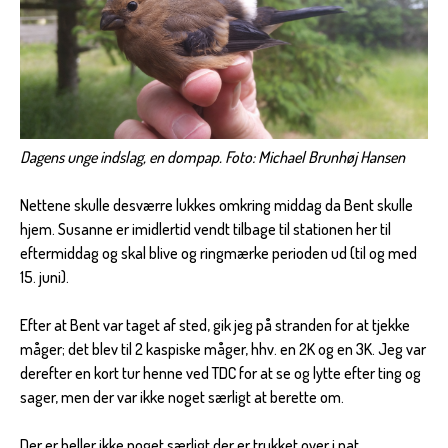
Dagens unge indslag, en dompap. Foto: Michael Brunhøj Hansen
Nettene skulle desværre lukkes omkring middag da Bent skulle
hjem. Susanne er imidlertid vendt tilbage til stationen her til
eftermiddag og skal blive og ringmærke perioden ud (til og med
15. juni).
Efter at Bent var taget af sted, gik jeg på stranden for at tjekke
måger; det blev til 2 kaspiske måger, hhv. en 2K og en 3K. Jeg var
derefter en kort tur henne ved TDC for at se og lytte efter ting og
sager, men der var ikke noget særligt at berette om.
Der er heller ikke noget særligt der er trukket over i nat.