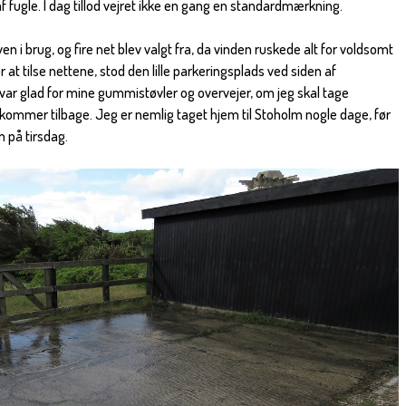
 af fugle. I dag tillod vejret ikke en gang en standardmærkning.
en i brug, og fire net blev valgt fra, da vinden ruskede alt for voldsomt
r at tilse nettene, stod den lille parkeringsplads ved siden af
 var glad for mine gummistøvler og overvejer, om jeg skal tage
mmer tilbage. Jeg er nemlig taget hjem til Stoholm nogle dage, før
n på tirsdag.