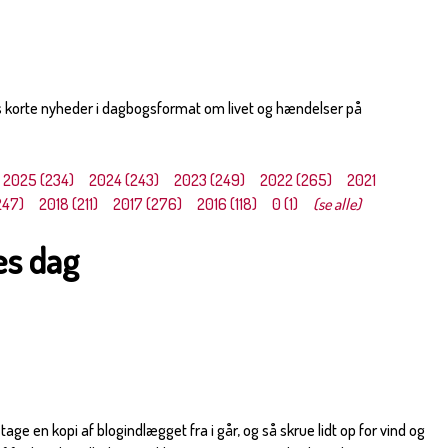
s korte nyheder i dagbogsformat om livet og hændelser på
2025 (234)
2024 (243)
2023 (249)
2022 (265)
2021
247)
2018 (211)
2017 (276)
2016 (118)
0 (1)
(se alle)
es dag
 tage en kopi af blogindlægget fra i går, og så skrue lidt op for vind og