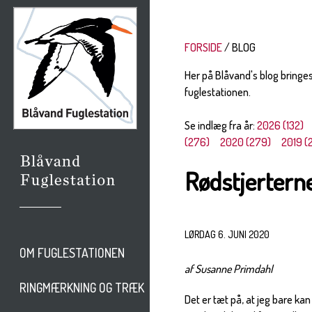
FORSIDE
BLOG
Her på Blåvand's blog bringe
fuglestationen.
Se indlæg fra år:
2026 (132)
(276)
2020 (279)
2019 (
Rødstjertern
LØRDAG 6. JUNI 2020
OM FUGLESTATIONEN
af Susanne Primdahl
RINGMÆRKNING OG TRÆK
Det er tæt på, at jeg bare kan