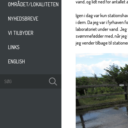
vand, og lidt ned for antallet
OMRÅDET/LOKALITETEN
Igen i dag var kun stationshav
NYHEDSBREVE
i dem. Da jeg var i fyrhaven fo
laboratoriet under vand. Jeg
VI TILBYDER
svømmefødder med, når jeg ko
jeg vender tilbage til statione
LINKS
ENGLISH