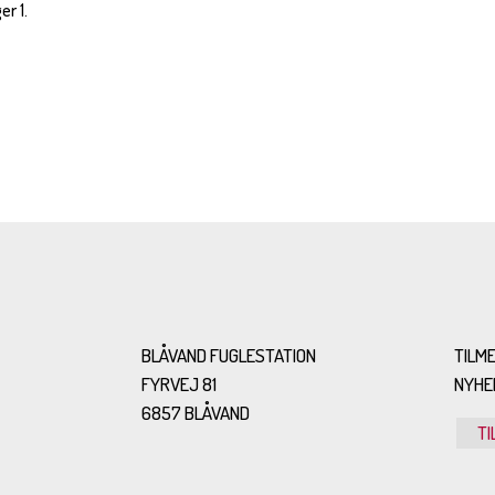
er 1.
BLÅVAND FUGLESTATION
TILME
FYRVEJ 81
NYHE
6857 BLÅVAND
TI