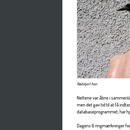
Rødstjert han
Nettene var åbne i sammenlagt
men det gav tid til at få ind
databaseprogrammet, har hj
Dagens 6 ringmærkninger ford