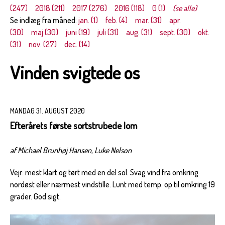
(247)
2018 (211)
2017 (276)
2016 (118)
0 (1)
(se alle)
Se indlæg fra måned:
jan. (1)
feb. (4)
mar. (31)
apr.
(30)
maj (30)
juni (19)
juli (31)
aug. (31)
sept. (30)
okt.
(31)
nov. (27)
dec. (14)
Vinden svigtede os
MANDAG 31. AUGUST 2020
Efterårets første sortstrubede lom
af Michael Brunhøj Hansen, Luke Nelson
Vejr: mest klart og tørt med en del sol. Svag vind fra omkring
nordøst eller nærmest vindstille. Lunt med temp. op til omkring 19
grader. God sigt.