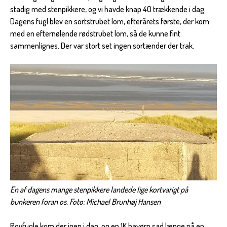
stadig med stenpikkere, og vi havde knap 40 trækkende i dag.
Dagens fugl blev en sortstrubet lom, efterårets første, der kom
med en efternølende rødstrubet lom, så de kunne fint
sammenlignes. Der var stort set ingen sortænder der trak.
En af dagens mange stenpikkere landede lige kortvarigt på
bunkeren foran os. Foto: Michael Brunhøj Hansen
Rovfugle kom der igen i dag, og en 1K havørn sad længe på en