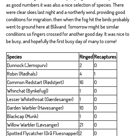
as good numbers it was also a nice selection of species. There
were clear skies last night and a northerly wind, providing good
conditions for migration, then when the fog hit the birds probably
went to ground here at Blåvand. Tomorrow might be similar
conditions so fingers crossed for another good day. It was nice to
be busy, and hopefully the first busy day of many to come!
Species
Ringed
Recaptures
Dunnock (Jernspurv)
2
0
Robin (Rødhals)
4
1
Common Redstart (Rødstjert)
16
0
Whinchat (Bynkefugl)
1
0
Lesser Whitethroat (Gærdesanger)
1
0
Garden Warbler (Havesanger)
10
0
Blackcap (Munk)
1
0
Willow Warbler (Løvsanger)
21
0
Spotted Flycatcher (Grå Fluesnapper)
2
0