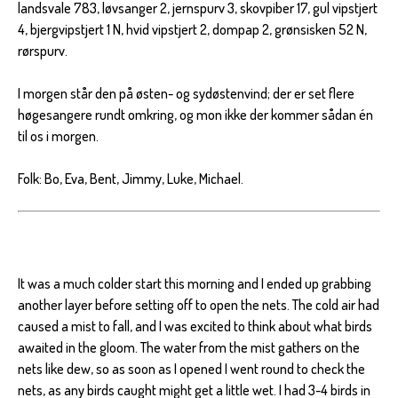
landsvale 783, løvsanger 2, jernspurv 3, skovpiber 17, gul vipstjert
4, bjergvipstjert 1 N, hvid vipstjert 2, dompap 2, grønsisken 52 N,
rørspurv.
I morgen står den på østen- og sydøstenvind; der er set flere
høgesangere rundt omkring, og mon ikke der kommer sådan én
til os i morgen.
Folk: Bo, Eva, Bent, Jimmy, Luke, Michael.
It was a much colder start this morning and I ended up grabbing
another layer before setting off to open the nets. The cold air had
caused a mist to fall, and I was excited to think about what birds
awaited in the gloom. The water from the mist gathers on the
nets like dew, so as soon as I opened I went round to check the
nets, as any birds caught might get a little wet. I had 3-4 birds in