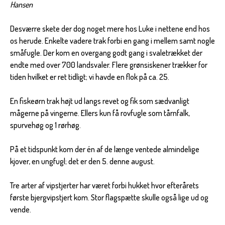
Hansen
Desværre skete der dog noget mere hos Luke i nettene end hos
os herude. Enkelte vadere trak forbi en gang i mellem samt nogle
småfugle. Der kom en overgang godt gang i svaletrækket der
endte med over 700 landsvaler. Flere grønsiskener trækker for
tiden hvilket er ret tidligt; vi havde en flok på ca. 25.
En fiskeørn trak højt ud langs revet og fik som sædvanligt
mågerne på vingerne. Ellers kun få rovfugle som tårnfalk,
spurvehøg og 1 rørhøg.
På et tidspunkt kom der én af de længe ventede almindelige
kjover, en ungfugl; det er den 5. denne august.
Tre arter af vipstjerter har været forbi hukket hvor efterårets
første bjergvipstjert kom. Stor flagspætte skulle også lige ud og
vende.