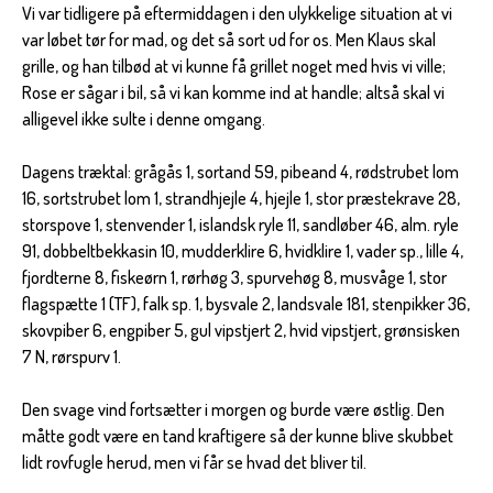
Vi var tidligere på eftermiddagen i den ulykkelige situation at vi
var løbet tør for mad, og det så sort ud for os. Men Klaus skal
grille, og han tilbød at vi kunne få grillet noget med hvis vi ville;
Rose er sågar i bil, så vi kan komme ind at handle; altså skal vi
alligevel ikke sulte i denne omgang.
Dagens træktal: grågås 1, sortand 59, pibeand 4, rødstrubet lom
16, sortstrubet lom 1, strandhjejle 4, hjejle 1, stor præstekrave 28,
storspove 1, stenvender 1, islandsk ryle 11, sandløber 46, alm. ryle
91, dobbeltbekkasin 10, mudderklire 6, hvidklire 1, vader sp., lille 4,
fjordterne 8, fiskeørn 1, rørhøg 3, spurvehøg 8, musvåge 1, stor
flagspætte 1 (TF), falk sp. 1, bysvale 2, landsvale 181, stenpikker 36,
skovpiber 6, engpiber 5, gul vipstjert 2, hvid vipstjert, grønsisken
7 N, rørspurv 1.
Den svage vind fortsætter i morgen og burde være østlig. Den
måtte godt være en tand kraftigere så der kunne blive skubbet
lidt rovfugle herud, men vi får se hvad det bliver til.