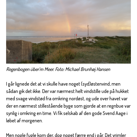
Regenbogen über'm Meer. Foto: Michael Brunhøj Hansen
I går lignede det at vi skulle have noget (syd)østenvind, men
sådan gik det ikke. Der var nærmest helt vindstille ude på hukket
med svage vindstød fra omkring nordøst, og ude over havet var
der en nærmest stillestående byge som gjorde at en regnbue var
synlig i omkring en time. Vi fik selskab af den gode Svend Aage i
løbet af morgenen.
Men nogle fugle kom der, dog noget færre end i går. Det vrimler