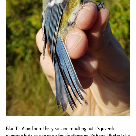
Blue Tit. A bird born this year, and moulting out it’s juvenile
plumage but you can see a few feathers on it’s head. Photo: Luke