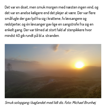
Det var en diset, men smuk morgen med næsten ingen vind, og
det var en anelse køligere end det plejer at være. Der var flere
småfugle der gav lyd fra sig i krattene, fx løvsangere og
rødstjerter, og én løvsanger gav lige en sangstrofe fra sig en
enkelt gang. Der var tilmed at stort fald af stenpikkere hvor
mindst 40 gik rundt på bl.a. stranden.
Smuk solopgang i baglandet med lidt dis. Foto: Michael Brunhøj