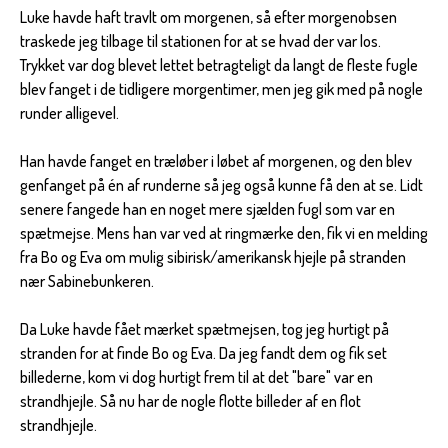
Luke havde haft travlt om morgenen, så efter morgenobsen
traskede jeg tilbage til stationen for at se hvad der var los.
Trykket var dog blevet lettet betragteligt da langt de fleste fugle
blev fanget i de tidligere morgentimer, men jeg gik med på nogle
runder alligevel.
Han havde fanget en træløber i løbet af morgenen, og den blev
genfanget på én af runderne så jeg også kunne få den at se. Lidt
senere fangede han en noget mere sjælden fugl som var en
spætmejse.
Mens han var ved at ringmærke den, fik vi en melding
fra Bo og Eva om mulig sibirisk/amerikansk hjejle på stranden
nær Sabinebunkeren.
Da Luke havde fået mærket spætmejsen, tog jeg hurtigt på
stranden for at finde Bo og Eva. Da jeg fandt dem og fik set
billederne, kom vi dog hurtigt frem til at det "bare" var en
strandhjejle. Så nu har de nogle flotte billeder af en flot
strandhjejle.