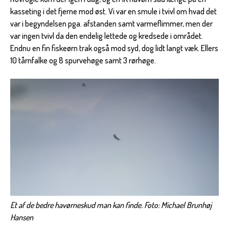
kasseting i det fjerne mod øst. Vi var en smule i tvivl om hvad det
var i begyndelsen pga. afstanden samt varmeflimmer, men der
var ingen tvivl da den endelig lettede og kredsede i området.
Endnu en fin fiskeørn trak også mod syd, dog lidt langt væk. Ellers
10 tårnfalke og 8 spurvehøge samt 3 rørhøge.
Et af de bedre havørneskud man kan finde. Foto: Michael Brunhøj
Hansen