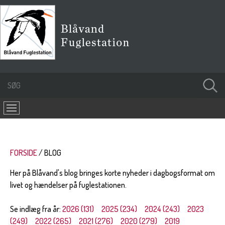
FORSIDE
BLOG
Her på Blåvand's blog bringes korte nyheder i dagbogsformat om
livet og hændelser på fuglestationen.
Se indlæg fra år:
2026 (131)
2025 (234)
2024 (243)
2023
(249)
2022 (265)
2021 (276)
2020 (279)
2019