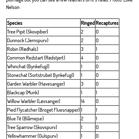
Nelson
Species
Ringed
Recaptures
Tree Pipit (Skovpiber)
2
0
Dunnock (Jernspurv)
2
0
Robin (Rødhals)
3
1
Common Redstart (Rødstjert)
4
0
Whinchat (Bynkefugl)
1
0
Stonechat (Sortstrubet Bynkefugl)
1
0
Garden Warbler (Havesanger)
3
0
Blackcap (Munk)
1
1
Willow Warbler (Løvsanger)
14
0
Pied Flycatcher (Broget Fluesnapper)
1
1
Blue Tit (Blåmejse)
2
1
Tree Sparrow (Skovspurv)
1
0
Yellowhammer (Gulspurv)
1
0