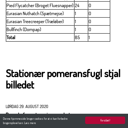
Pied Flycatcher (Broget Fluesnapper)
24
0
Eurasian Nuthatch (Spætmejse)
1
0
Eurasian Treecreeper (Træløber)
1
0
Bullfinch (Dompap)
1
0
Total
85
1
Stationær pomeransfugl stjal
billedet
LØRDAG 29. AUGUST 2020
Bysvale fanget og ringmærket
Denne hjemmeside bruger cookies for at vi kan forbedre
Forstået!
brugeroplevelsen.
Læs mere