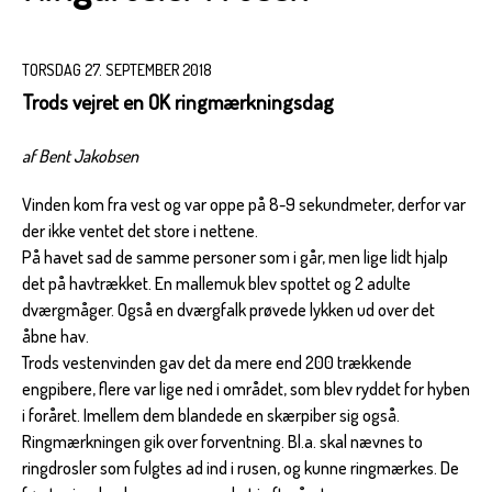
TORSDAG 27. SEPTEMBER 2018
Trods vejret en OK ringmærkningsdag
af Bent Jakobsen
Vinden kom fra vest og var oppe på 8-9 sekundmeter, derfor var
der ikke ventet det store i nettene.
På havet sad de samme personer som i går, men lige lidt hjalp
det på havtrækket. En mallemuk blev spottet og 2 adulte
dværgmåger. Også en dværgfalk prøvede lykken ud over det
åbne hav.
Trods vestenvinden gav det da mere end 200 trækkende
engpibere, flere var lige ned i området, som blev ryddet for hyben
i foråret. Imellem dem blandede en skærpiber sig også.
Ringmærkningen gik over forventning. Bl.a. skal nævnes to
ringdrosler som fulgtes ad ind i rusen, og kunne ringmærkes. De