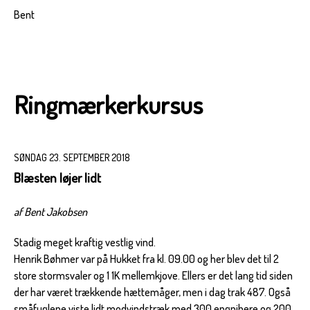
Bent
Ringmærkerkursus
SØNDAG 23. SEPTEMBER 2018
Blæsten løjer lidt
af Bent Jakobsen
Stadig meget kraftig vestlig vind.
Henrik Bøhmer var på Hukket fra kl. 09.00 og her blev det til 2
store stormsvaler og 1 1K mellemkjove. Ellers er det lang tid siden
der har været trækkende hættemåger, men i dag trak 487. Også
småfuglene viste lidt modvindstræk med 300 engpibere og 200