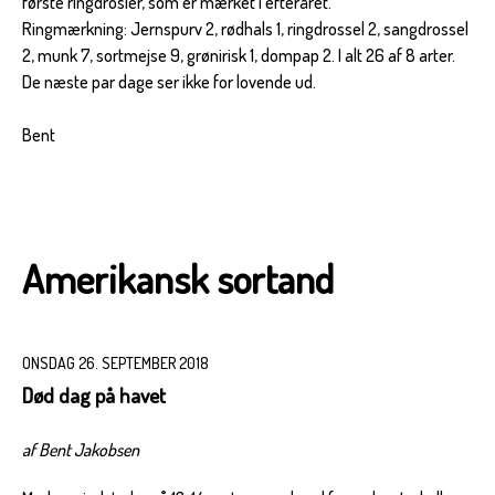
første ringdrosler, som er mærket i efteråret.
Ringmærkning: Jernspurv 2, rødhals 1, ringdrossel 2, sangdrossel
2, munk 7, sortmejse 9, grønirisk 1, dompap 2. I alt 26 af 8 arter.
De næste par dage ser ikke for lovende ud.
Bent
Amerikansk sortand
ONSDAG 26. SEPTEMBER 2018
Død dag på havet
af Bent Jakobsen