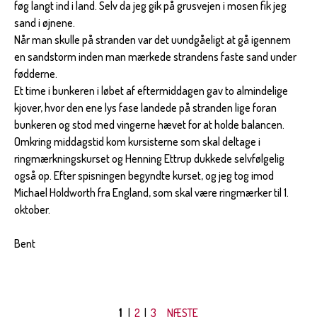
føg langt ind i land. Selv da jeg gik på grusvejen i mosen fik jeg
sand i øjnene.
Når man skulle på stranden var det uundgåeligt at gå igennem
en sandstorm inden man mærkede strandens faste sand under
fødderne.
Et time i bunkeren i løbet af eftermiddagen gav to almindelige
kjover, hvor den ene lys fase landede på stranden lige foran
bunkeren og stod med vingerne hævet for at holde balancen.
Omkring middagstid kom kursisterne som skal deltage i
ringmærkningskurset og Henning Ettrup dukkede selvfølgelig
også op. Efter spisningen begyndte kurset, og jeg tog imod
Michael Holdworth fra England, som skal være ringmærker til 1.
oktober.
Bent
1
|
2
|
3
NÆSTE