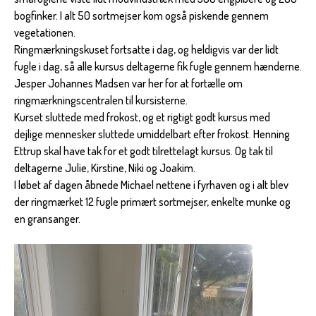
bogfinker. I alt 50 sortmejser kom også piskende gennem
vegetationen.
Ringmærkningskuset fortsatte i dag, og heldigvis var der lidt
fugle i dag, så alle kursus deltagerne fik fugle gennem hænderne.
Jesper Johannes Madsen var her for at fortælle om
ringmærkningscentralen til kursisterne.
Kurset sluttede med frokost, og et rigtigt godt kursus med
dejlige mennesker sluttede umiddelbart efter frokost. Henning
Ettrup skal have tak for et godt tilrettelagt kursus. Og tak til
deltagerne Julie, Kirstine, Niki og Joakim.
I løbet af dagen åbnede Michael nettene i fyrhaven og i alt blev
der ringmærket 12 fugle primært sortmejser, enkelte munke og
en gransanger.