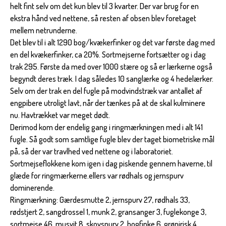
helt fint selv om det kun blev til 3 kvarter. Der var brug for en
ekstra hånd ved nettene, så resten af obsen blev foretaget
mellem netrunderne.
Det blev til i alt 1290 bog/kvækerfinker og det var første dag med
en del kvækerfinker, ca 20%. Sortmejserne fortsætter og i dag
trak 295. Første da med over 1000 stære og så er lærkerne også
begyndt deres træk. I dag således 10 sanglærke og 4 hedelærker.
Selv om der trak en del fugle på modvindstræk var antallet af
engpibere utroligt lavt, når der tænkes på at de skal kulminere
nu. Havtrækket var meget dødt.
Derimod kom der endelig gang i ringmærkningen med i alt 141
fugle. Så godt som samtlige fugle blev der taget biometriske mål
på, så der var travlhed ved nettene og i laboratoriet.
Sortmejseflokkene kom igen i dag piskende gennem haverne, til
glæde for ringmærkerne.ellers var rødhals og jernspurv
dominerende.
Ringmærkning: Gærdesmutte 2, jernspurv 27, rødhals 33,
rødstjert 2, sangdrossel 1, munk 2, gransanger 3, fuglekonge 3,
sortmejse 46, musvit 8, skovspurv 2, bogfinke 6, grønirisk 4,