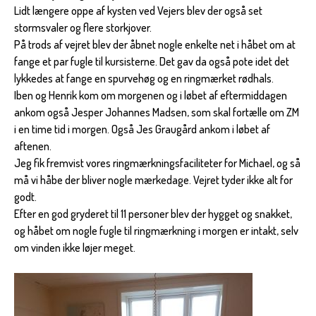
Lidt længere oppe af kysten ved Vejers blev der også set
stormsvaler og flere storkjover.
På trods af vejret blev der åbnet nogle enkelte net i håbet om at
fange et par fugle til kursisterne. Det gav da også pote idet det
lykkedes at fange en spurvehøg og en ringmærket rødhals.
Iben og Henrik kom om morgenen og i løbet af eftermiddagen
ankom også Jesper Johannes Madsen, som skal fortælle om ZM
i en time tid i morgen. Også Jes Graugård ankom i løbet af
aftenen.
Jeg fik fremvist vores ringmærkningsfaciliteter for Michael, og så
må vi håbe der bliver nogle mærkedage. Vejret tyder ikke alt for
godt.
Efter en god gryderet til 11 personer blev der hygget og snakket,
og håbet om nogle fugle til ringmærkning i morgen er intakt, selv
om vinden ikke løjer meget.