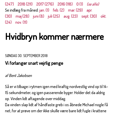
(247)
2018 (211)
2017 (276)
2016 (118)
0 (1)
(se alle)
Se indlæg fra måned:
jan. (1)
feb. (2)
mar. (29)
apr.
(30)
maj (28)
juni (8)
juli (25)
aug. (23)
sept. (30)
okt.
(24)
nov. (11)
Hvidbryn kommer nærmere
SØNDAG 30. SEPTEMBER 2018
Vi forlanger snart vejrlig penge
af Bent Jakobsen
Så er vi tilbage i rytmen igen med kraftig nordvestlig vind op til 14-
15 sekundmeter, og igen passerende byger. Holder det da aldrig
op. Vinden lidt aftagende over middag.
Da vinden slap lidt af håndfaste greb i os åbnede Michael nogle få
net, for at prøve om der ikke skulle være bare lidt fugle i krattene