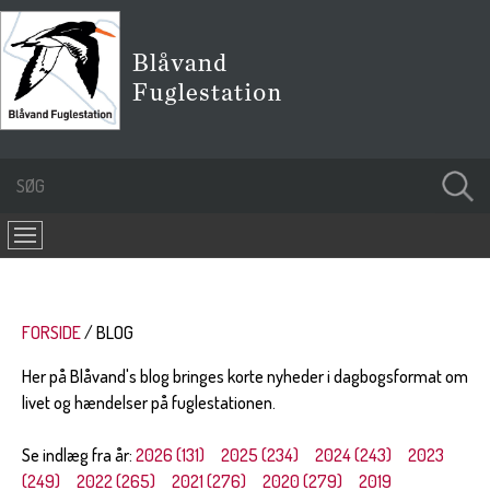
FORSIDE
BLOG
Her på Blåvand's blog bringes korte nyheder i dagbogsformat om
livet og hændelser på fuglestationen.
Se indlæg fra år:
2026 (131)
2025 (234)
2024 (243)
2023
(249)
2022 (265)
2021 (276)
2020 (279)
2019