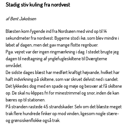
Stadig stiv kuling fra nordvest
af Bent Jakobsen
Blæsten kom fygende ind fra Nordsøen med vind op til 14
sekundmeter fra nordvest. Bygerne stod i kø, som blev mindre i
løbet af dagen, men det gav mange flotte regnbuer.
Pga. vejret var der ingen ringmærkning i dag. I stedet brugte jeg
dagen til nedtagning af ynglefugleskiltene til Dværgterne
området.
De sidste dages blæst har medført kraftigt højvande, hvilket har
haft indvirkning på skiltene, som var skruet delvist ned i sandet.
Det lykkedes dog med en spade og møje og besvær at få skiltene
op. De skal nu klippes fri for minestrimmel og snor, inden de kan
bæres op til stationen.
På stranden rastede 45 strandskader. Selv om det blæste meget
trak flere hundrede finker op mod vinden, ligesom nogle stære-
og grønsiskenflokke også trak.