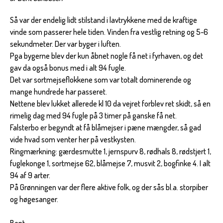
Så var der endelig lidt stilstand i lavtrykkene med de kraftige
vinde som passerer hele tiden. Vinden fra vestlig retning og 5-6
sekundmeter. Der var byger i luften.
Pga bygerne blev der kun åbnet nogle få net i fyrhaven, og det
gav da også bonus med i alt 94 fugle.
Det var sortmejseflokkene som var totalt dominerende og
mange hundrede har passeret.
Nettene blev lukket allerede kl 10 da vejret forblev ret skidt, så en
rimelig dag med 94 fugle på 3 timer på ganske få net.
Falsterbo er begyndt at få blåmejser i pæne mængder, så gad
vide hvad som venter her på vestkysten.
Ringmærkning: gærdesmutte 1, jernspurv 8, rødhals 8, rødstjert 1,
fuglekonge 1, sortmejse 62, blåmejse 7, musvit 2, bogfinke 4. I alt
94 af 9 arter.
På Grønningen var der flere aktive folk, og der sås bl.a. storpiber
og høgesanger.
Bent