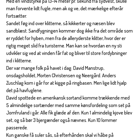
Med en vindstyrke på 13-14 meter pr. sekund fra sydvest, skulle
man forvente lidt fugle, men ak og ve, det mærkelige efterår
fortsætter.
Sandet føg ind over klitterne, så kikkerter og næsen blev
sandblæst. Sandfygningen kommer dog ikke fra det område som
er ryddet for hyben, men fra de alleryderste klitter, hvor der er
rigtig meget slid fra turisterne. Man kan se hvordan en ny sti
udvikler sig ved at vinden får fat og bliver til store fordybninger
ind i klitterne.
Der var mange folk på havet i dag. David Manstrup,
onsdagsholdet, Morten Christensen og Neergård. Anders
Zuschlag kom i går for at kigge på ringbasen. Men lige lidt hjalp
det på havfuglene.
David spottede en amerikansk sortand komme trækkende med
5 almindelige sortænder med samme kønsfordeling som set på
Jomfruland i går. Alle fik glæde af den. Kun 1 almindelig kjove blev
set, og så bør 3 bjergænder også nævnes. Kun 10 lommer
passerede.
Kun ganske få suler sås, så efterhånden skal vi håbe på