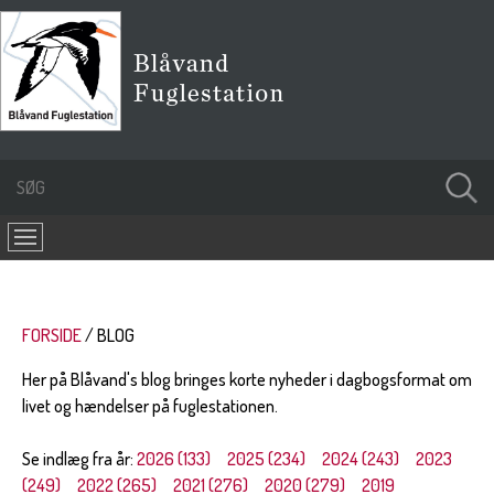
FORSIDE
BLOG
Her på Blåvand's blog bringes korte nyheder i dagbogsformat om
livet og hændelser på fuglestationen.
Se indlæg fra år:
2026 (133)
2025 (234)
2024 (243)
2023
(249)
2022 (265)
2021 (276)
2020 (279)
2019