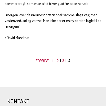
sommerdragt, som man altid bliver glad for at se herude.
I morgen lover de nærmest præcist det samme slags vejr, med
vestenvind, sol og varme. Mon ikke der er en ny portion fugle til os
i morgen?
/David Manstrup
FORRIGE
1
|
2
|
3
|
4
KONTAKT