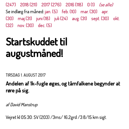
(247)
2018 (211)
2017 (276)
2016 (118)
0 (1)
(se alle)
Se indlæg fra måned:
jan. (5)
feb. (10)
mar. (30)
apr.
(30)
maj (31)
juni (18)
juli (24)
aug. (31)
sept. (30)
okt.
(32)
nov. (30)
dec. (5)
Startskuddet til
augustmåned!
TIRSDAG 1. AUGUST 2017
Andelen af 1k-fugle øges, og tårnfalkene begynder at
røre på sig.
af David Manstrup
Vejret kl 05:30: SV (203) /3ms/ 16,2grd /3:8/15 km sigt.