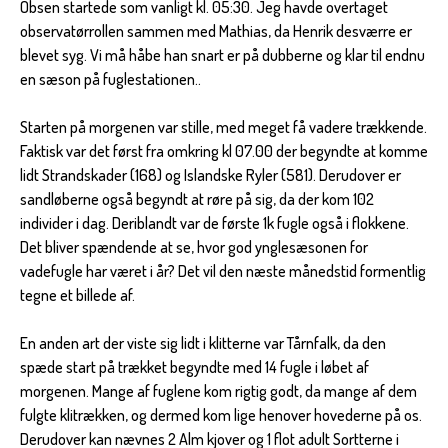
Obsen startede som vanligt kl. 05:30. Jeg havde overtaget
observatørrollen sammen med Mathias, da Henrik desværre er
blevet syg. Vi må håbe han snart er på dubberne og klar til endnu
en sæson på fuglestationen..
Starten på morgenen var stille, med meget få vadere trækkende.
Faktisk var det først fra omkring kl 07.00 der begyndte at komme
lidt Strandskader (168) og Islandske Ryler (581). Derudover er
sandløberne også begyndt at røre på sig, da der kom 102
individer i dag. Deriblandt var de første 1k fugle også i flokkene.
Det bliver spændende at se, hvor god ynglesæsonen for
vadefugle har været i år? Det vil den næste månedstid formentlig
tegne et billede af.
En anden art der viste sig lidt i klitterne var Tårnfalk, da den
spæde start på trækket begyndte med 14 fugle i løbet af
morgenen. Mange af fuglene kom rigtig godt, da mange af dem
fulgte klitrækken, og dermed kom lige henover hovederne på os.
Derudover kan nævnes 2 Alm kjover og 1 flot adult Sortterne i