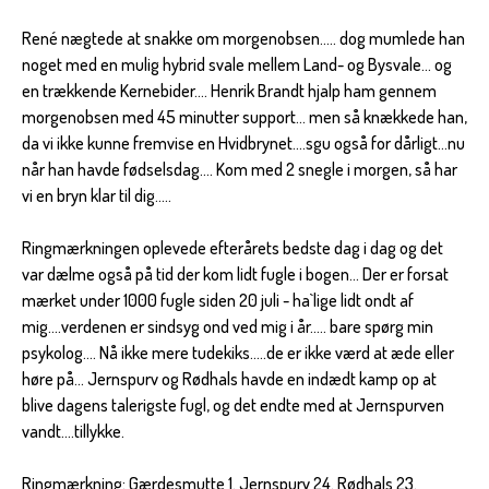
René nægtede at snakke om morgenobsen..... dog mumlede han
noget med en mulig hybrid svale mellem Land- og Bysvale... og
en trækkende Kernebider.... Henrik Brandt hjalp ham gennem
morgenobsen med 45 minutter support... men så knækkede han,
da vi ikke kunne fremvise en Hvidbrynet....sgu også for dårligt...nu
når han havde fødselsdag.... Kom med 2 snegle i morgen, så har
vi en bryn klar til dig.....
Ringmærkningen oplevede efterårets bedste dag i dag og det
var dælme også på tid der kom lidt fugle i bogen... Der er forsat
mærket under 1000 fugle siden 20 juli - ha`lige lidt ondt af
mig....verdenen er sindsyg ond ved mig i år..... bare spørg min
psykolog.... Nå ikke mere tudekiks.....de er ikke værd at æde eller
høre på... Jernspurv og Rødhals havde en indædt kamp op at
blive dagens talerigste fugl, og det endte med at Jernspurven
vandt....tillykke.
Ringmærkning: Gærdesmutte 1. Jernspurv 24. Rødhals 23.