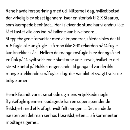
Rene havde forstærkning med ud i klitterne i dag, hvilket betød
der virkelig blev obset igennem, især en stor tak til 2 X Staarup,
som kæmpede benhårdt... Her i skrivende stund har vi endnu ikke
fået tastet alle obs ind, så tallene kan blive bedre...
Steppehøgene forsætter med at imponerer, således blev det til
4-5 fugle alle ungfugle....så mon ikke 2011 rekorden på 14 fugle
kan knækkes i år.... Mellem de mange rovfugle blev der også set
en flok på 14 sydtrækkende Skestorke ude i revet, hvilket er det
største antal på Hukket nogensinde. Til gengæld var der ikke
mange trækkende småfugle i dag, der var blot et svagt træk i de
tidlige timer.
Henrik Brandt var et smut ude og mens vi tjekkede nogle
Bynkefugle igennem opdagede han en super spændende
Rødstjert med et kraftigt hvidt felt i vingen..... Det mindede
næsten om det man ser hos Husrødstjerten..... så kommentar
modtages gerne...