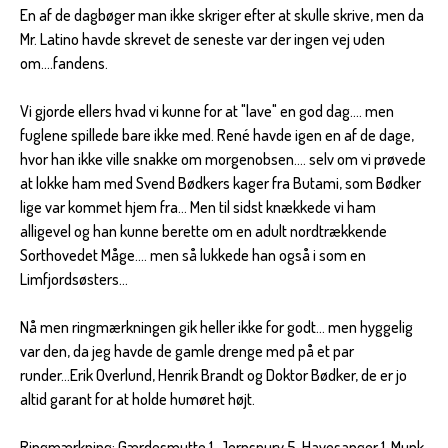
En af de dagbøger man ikke skriger efter at skulle skrive, men da
Mr. Latino havde skrevet de seneste var der ingen vej uden
om....fandens.
Vi gjorde ellers hvad vi kunne for at "lave" en god dag.... men
fuglene spillede bare ikke med. René havde igen en af de dage,
hvor han ikke ville snakke om morgenobsen.... selv om vi prøvede
at lokke ham med Svend Bødkers kager fra Butami, som Bødker
lige var kommet hjem fra... Men til sidst knækkede vi ham
alligevel og han kunne berette om en adult nordtrækkende
Sorthovedet Måge.... men så lukkede han også i som en
Limfjordsøsters...
Nå men ringmærkningen gik heller ikke for godt... men hyggelig
var den, da jeg havde de gamle drenge med på et par
runder...Erik Overlund, Henrik Brandt og Doktor Bødker, de er jo
altid garant for at holde humøret højt.
Ringmærkning: Gærdesmutte 1. Jernspurv 5. Havesanger 1. Munk