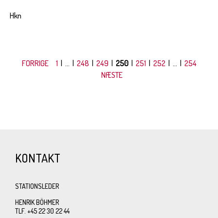
Hkn
FORRIGE
1
| ... |
248
|
249
|
250
|
251
|
252
| ... |
254
NÆSTE
KONTAKT
STATIONSLEDER
HENRIK BÖHMER
TLF. +45 22 30 22 44