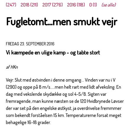
(247)
2018 (211)
2017 (276)
2016 (118)
0 (1)
(se alle)
Fugletomt...men smukt vejr
FREDAG 23. SEPTEMBER 2016
Vi kæmpede en ulige kamp - og tabte stort
af HKn
Vejr: Slut med østvinden i denne omgang... Vinden var nu i V
(290) og oppe på 8 m/s.....men helt rart med lidt afveksling. En
dag med vekslende skydække og sol 4-5/8. Sigten var
fremragende, man kunne næsten se de 120 Hvidbrynede Løvser
der var set på den engelske østkyst, ja overdrivelse fremmmer
som bekendt forståelsen 15 km. Temperaturerne forsat meget
behagelige 16-18 grader.