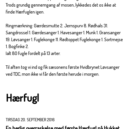
Trods grundig gennemgang af mosen, lykkedes det os ikke at
finde Hærfuglen igen.
Ringmærkning: Gærdesmutte 2. Jernspurv 8. Rødhals 31.
Sangdrossel 1. Gærdesanger 1. Havesanger 1. Munk 1. Gransanger
19. Løvsanger 1. Fuglekonge 11. Rødtoppet Fuglekonge 1. Sortmejse
1. Bogfinke 2.
Ialt 80 fugle fordelt på 13 arter.
Til aften tog vi ind og fik sæsonens første Hvidbrynet Løvsanger
ved TDC, mon ikke vi får den første herude i morgen.
Hærfugl
TIRSDAG 20. SEPTEMBER 2016
En herlig overraskelse med første Hærfugl på Hukket