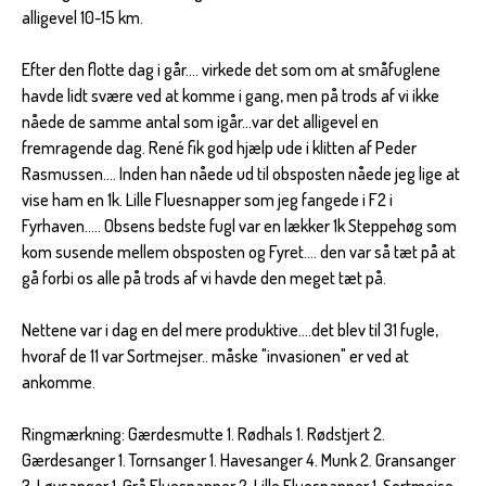
alligevel 10-15 km.
Efter den flotte dag i går.... virkede det som om at småfuglene
havde lidt svære ved at komme i gang, men på trods af vi ikke
nåede de samme antal som igår...var det alligevel en
fremragende dag. René fik god hjælp ude i klitten af Peder
Rasmussen.... Inden han nåede ud til obsposten nåede jeg lige at
vise ham en 1k. Lille Fluesnapper som jeg fangede i F2 i
Fyrhaven..... Obsens bedste fugl var en lækker 1k Steppehøg som
kom susende mellem obsposten og Fyret.... den var så tæt på at
gå forbi os alle på trods af vi havde den meget tæt på.
Nettene var i dag en del mere produktive....det blev til 31 fugle,
hvoraf de 11 var Sortmejser.. måske "invasionen" er ved at
ankomme.
Ringmærkning: Gærdesmutte 1. Rødhals 1. Rødstjert 2.
Gærdesanger 1. Tornsanger 1. Havesanger 4. Munk 2. Gransanger
3. Løvsanger 1. Grå Fluesnapper 2. Lille Fluesnapper 1. Sortmejse