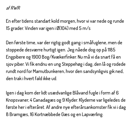
af RWR
En efter tidens standart kold morgen, hvor vi var nede og runde
15 grader. Vinden var igen i Ø(104) med 5 m/s
Den første time, var der rigtig godt gang i småfuglene, men de
stoppede desværre hurtigt igen. Jeg nåede dog op på 1185
Engpibere og 1900 Bog/Kvækerfinker. Nu må vi da snart få en
sjov piber. Vi fik endnu en ung Steppehøg i dag, den lå og rodede
rundt nord for Mamutbunkeren, hvor den sandsynligvis gik ned,
den trak i hvert fald ikke ud.
Igen i dag kom der lidt usædvanlige Blåvand fugle i form af 6
Knopsvaner, 4 Canadagæs og 9 Klyder. Klyderne var ligeledes de
første her i efteråret. Af andre nye efterårsankomster fik vi i dag
8 Bramgæs, 16 Kortnæbbede Gæs og en Lapværling.