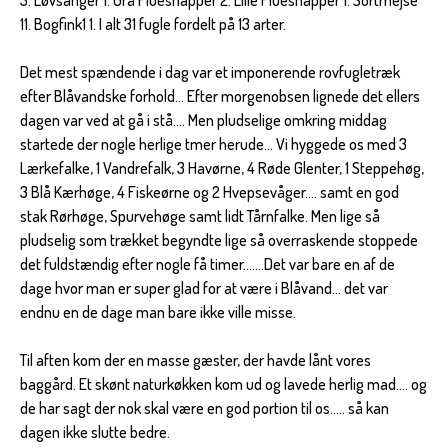
11. Bogfink1 1. I alt 31 fugle fordelt på 13 arter.
Det mest spændende i dag var et imponerende rovfugletræk
efter Blåvandske forhold... Efter morgenobsen lignede det ellers
dagen var ved at gå i stå.... Men pludselige omkring middag
startede der nogle herlige tmer herude... Vi hyggede os med 3
Lærkefalke, 1 Vandrefalk, 3 Havørne, 4 Røde Glenter, 1 Steppehøg,
3 Blå Kærhøge, 4 Fiskeørne og 2 Hvepsevåger.... samt en god
stak Rørhøge, Spurvehøge samt lidt Tårnfalke. Men lige så
pludselig som trækket begyndte lige så overraskende stoppede
det fuldstændig efter nogle få timer.......Det var bare en af de
dage hvor man er super glad for at være i Blåvand... det var
endnu en de dage man bare ikke ville misse.
Til aften kom der en masse gæster, der havde lånt vores
baggård. Et skønt naturkøkken kom ud og lavede herlig mad.... og
de har sagt der nok skal være en god portion til os..... så kan
dagen ikke slutte bedre.