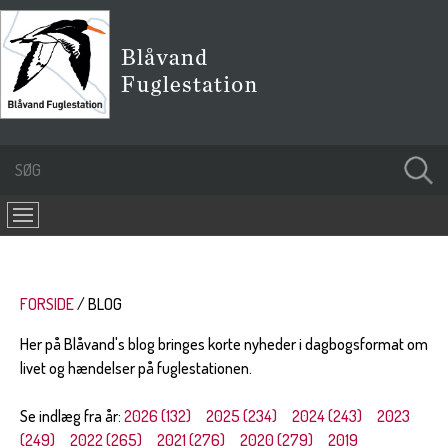
FORSIDE
BLOG
Her på Blåvand's blog bringes korte nyheder i dagbogsformat om
livet og hændelser på fuglestationen.
Se indlæg fra år:
2026 (132)
2025 (234)
2024 (243)
2023
(249)
2022 (265)
2021 (276)
2020 (279)
2019