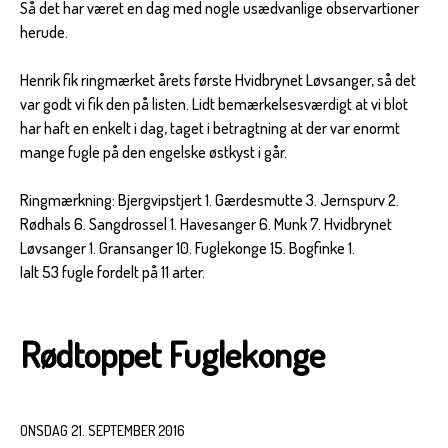
Så det har været en dag med nogle usædvanlige observartioner
herude.
Henrik fik ringmærket årets første Hvidbrynet Løvsanger, så det
var godt vi fik den på listen. Lidt bemærkelsesværdigt at vi blot
har haft en enkelt i dag, taget i betragtning at der var enormt
mange fugle på den engelske østkyst i går.
Ringmærkning: Bjergvipstjert 1. Gærdesmutte 3. Jernspurv 2.
Rødhals 6. Sangdrossel 1. Havesanger 6. Munk 7. Hvidbrynet
Løvsanger 1. Gransanger 10. Fuglekonge 15. Bogfinke 1.
Ialt 53 fugle fordelt på 11 arter.
Rødtoppet Fuglekonge
ONSDAG 21. SEPTEMBER 2016