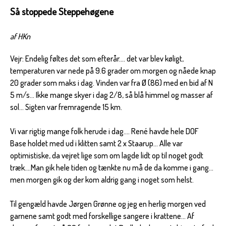
Så stoppede Steppehøgene
af HKn
Vejr: Endelig føltes det som efterår.... det var blev køligt,
temperaturen var nede på 9.6 grader om morgen og nåede knap
20 grader som maks i dag. Vinden var fra Ø (86) med en bid af N
5 m/s... Ikke mange skyer i dag 2/8, så blå himmel og masser af
sol... Sigten var fremragende 15 km.
Vi var rigtig mange folk herude i dag.... René havde hele DOF
Base holdet med ud i klitten samt 2 x Staarup... Alle var
optimistiske, da vejret lige som om lagde lidt op til noget godt
træk....Man gik hele tiden og tænkte nu må de da komme i gang...
men morgen gik og der kom aldrig gang i noget som helst.
Til gengæld havde Jørgen Grønne og jeg en herlig morgen ved
garnene samt godt med forskellige sangere i krattene... Af