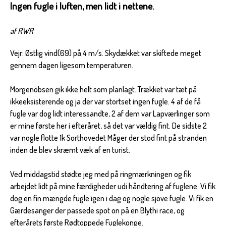
Ingen fugle i luften, men lidt i nettene.
af RWR
Vejr: Østlig vind(69) på 4 m/s. Skydækket var skiftede meget
gennem dagen ligesom temperaturen.
Morgenobsen gik ikke helt som planlagt. Trækket var tæt på
ikkeeksisterende og ja der var stortset ingen fugle. 4 af de få
fugle var dog lidt interessandte, 2 af dem var Lapværlinger som
er mine første her i efteråret, så det var vældig fint. De sidste 2
var nogle flotte 1k Sorthovedet Måger der stod fint på stranden
inden de blev skræmt væk af en turist.
Ved middagstid stødte jeg med på ringmærkningen og fik
arbejdet lidt på mine færdigheder udi håndtering af fuglene. Vi fik
dog en fin mængde fugle igen i dag og nogle sjove fugle. Vi fik en
Gærdesanger der passede spot on på en Blythi race, og
efterårets første Rødtoppede Fuglekonge.