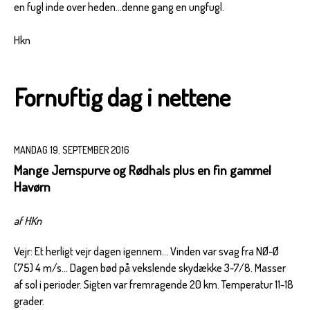
en fugl inde over heden...denne gang en ungfugl.
Hkn
Fornuftig dag i nettene
MANDAG 19. SEPTEMBER 2016
Mange Jernspurve og Rødhals plus en fin gammel
Havørn
af HKn
Vejr: Et herligt vejr dagen igennem... Vinden var svag fra NØ-Ø
(75) 4 m/s... Dagen bød på vekslende skydække 3-7/8. Masser
af sol i perioder. Sigten var fremragende 20 km. Temperatur 11-18
grader.