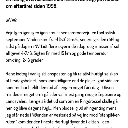
om efteråret siden 1998.
af HKn
Vejr: Igen igen igen igen smukt sensommervejr...en fantastisk
september. Vinden kom fra Ø (83) 3 m/s, senere gik den i SØ og
sidst på dagen i NV. Lidt flere skyer inde i dag, dog masser af sol
alligevel 4-7/8. Sigten fin med 15 km og gode temperatur
omkring 12-18 grader.
Rene indtog i vanlig stil obsposten og fik relativt hurtigt selskab
af tirsdagsholdet...som kom tidligere end de plejer...gad vide om
konerne har hældt dem ud af sengen noget før i dag !. Obsen
mindede meget om i går, der var mest gang i nogle Engpibere og
Landsvaler.... længe så det ud som om en Ringdrossel skulle gå
hen og blive dagens fugl.... Men pludselig ud af ingenting mens
jeg står nede i NØenden af Vesterled på vej ind mod "stenpikker-
ruten" kom der den fineste Hærfugl flyvende i klitten... den