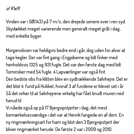
af RWR
Vinden var i SØ(143) på 7 m/s, den drejede senere over i ren syd.
Skydækket meget varierende men generalt meget gråt i dag,
med enkelte byger.
Morgenobsen var heldigvis bedre end i går, dog uden for alvor at
tage kegler. Der var fint gang i Engpiberne og lidt finker med
henholdsvis 1325 og 931 fugle. Det var den første dag med lidt
Tornirisker med 54 fugle. 4 Lapværlinger var også fint.
Den bedste obs fra klitten blev en sydtrækkende Sølvhejre. Det er
det blot 4. fund på Hukket, hvoraf 3 af fundene er blevet set i år.
Så det virker til at Sølvhejrene virkelig har fået brudt muren ned
herud til.
Vi nåede også op på 17 Bjergvipstjerter i dag, det mest
bemærkelsesværdige i det var at Henrik fangede en af dem. En
ny ringmærkningsart for ham og blot den 3 Bjergvipstjert der
bliver ringmærket herude. De første 2 var i 2009 og 2010.