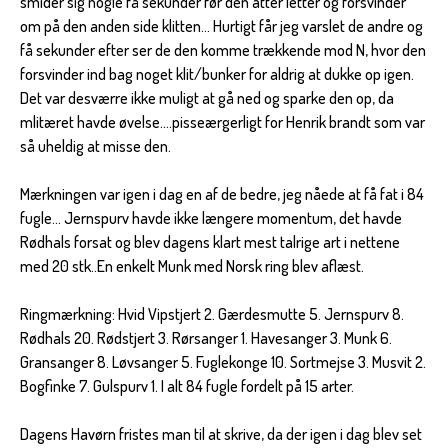
smider sig nogle få sekunder før den atter letter og forsvinder
om på den anden side klitten... Hurtigt får jeg varslet de andre og
få sekunder efter ser de den komme trækkende mod N, hvor den
forsvinder ind bag noget klit/bunker for aldrig at dukke op igen.
Det var desværre ikke muligt at gå ned og sparke den op, da
mlitæret havde øvelse....pisseærgerligt for Henrik brandt som var
så uheldig at misse den.
Mærkningen var igen i dag en af de bedre, jeg nåede at få fat i 84
fugle... Jernspurv havde ikke længere momentum, det havde
Rødhals forsat og blev dagens klart mest talrige art i nettene
med 20 stk..En enkelt Munk med Norsk ring blev aflæst.
Ringmærkning: Hvid Vipstjert 2. Gærdesmutte 5. Jernspurv 8.
Rødhals 20. Rødstjert 3. Rørsanger 1. Havesanger 3. Munk 6.
Gransanger 8. Løvsanger 5. Fuglekonge 10. Sortmejse 3. Musvit 2.
Bogfinke 7. Gulspurv 1. I alt 84 fugle fordelt på 15 arter.
Dagens Havørn fristes man til at skrive, da der igen i dag blev set