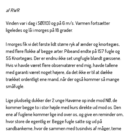
af RWR
Vinden var i dag i SØ(113) og på 6 m/s. Varmen fortsætter
ligeledes og lå i morges på 18 grader.
I morges fik vi det første lidt større ryk af ænder og knortegæs,
med flere flokke af begge arter. Pibeand endte på 157 fugle og
55 Knortegæs. Der er endnu ikke set ungfugle blandt gæssene.
Hvis vi havde været flere observatører end mig, havde tallene
med garanti været noget højere, da det ikke er til at dække
trækket ordentligt ene mand, når der også kommer så mange
småfugle.
Lige pludselig dukker der 2 unge Havørne op inde mod NØ, de
kommer begge to i stor højde med kurs direkte ud mod os. Den
ene af fuglene kommer lige ind over os, og give en reminder om,
hvor store de egentlig er. Begge fugle satte sig ud på
sandbankerne, hvor de sammen med tusindvis af måger, terne