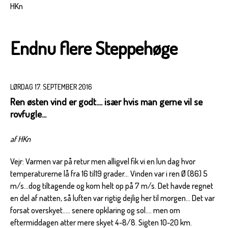
HKn
Endnu flere Steppehøge
LØRDAG 17. SEPTEMBER 2016
Ren østen vind er godt.... især hvis man gerne vil se
rovfugle...
af HKn
Vejr: Varmen var på retur men alligvel fik vi en lun dag hvor
temperaturerne lå fra 16 til19 grader... Vinden var i ren Ø (86) 5
m/s...dog tiltagende og kom helt op på 7 m/s. Det havde regnet
en del af natten, så luften var rigtig dejlig her til morgen... Det var
forsat overskyet..... senere opklaring og sol.... men om
eftermiddagen atter mere skyet 4-8/8. Sigten 10-20 km.