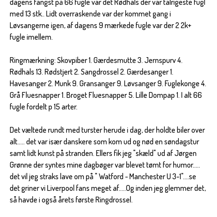
dagens fangst på 66 fugle var det Rødhals der var talrigeste fugl
med 13 stk.. Lidt overraskende var der kommet gang i
Løvsangerne igen, af dagens 9 mærkede fugle var der 2 2k+
fugle imellem.
Ringmærkning: Skovpiber 1. Gærdesmutte 3. Jernspurv 4.
Rødhals 13. Rødstjert 2. Sangdrossel 2. Gærdesanger 1.
Havesanger 2. Munk 9. Gransanger 9. Løvsanger 9. Fuglekonge 4.
Grå Fluesnapper 1. Broget Fluesnapper 5. Lille Dompap 1. I alt 66
fugle fordelt p 15 arter.
Det væltede rundt med turster herude i dag, der holdte biler over
alt..... det var især danskere som kom ud og nød en søndagstur
samt lidt kunst på stranden. Ellers fik jeg "skæld" ud af Jørgen
Grønne der syntes mine dagbøger var blevet tømt for humor.....
det vil jeg straks lave om på " Watford - Manchester U 3-1"....se
det griner vi Liverpool fans meget af.....Og inden jeg glemmer det,
så havde i også årets første Ringdrossel.