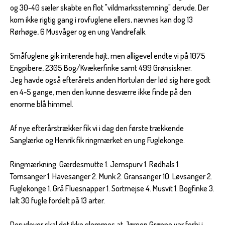
og 30-40 sæler skabte en flot "vildmarksstemning" derude. Der
kom ikke rigtig gang i rovfuglene ellers, nævnes kan dog 13
Rørhøge, 6 Musvåger og en ung Vandrefalk.
Småfuglene gik irriterende højt, men alligevel endte vi på 1075
Engpibere, 2305 Bog/Kvækerfinke samt 499 Grønsiskner.
Jeg havde også efterårets anden Hortulan der lød sig høre godt
en 4-5 gange, men den kunne desværre ikke finde på den
enorme blå himmel.
Af nye efterårstrækker fik vi i dag den første trækkende
Sanglærke og Henrik fik ringmærket en ung Fuglekonge.
Ringmærkning: Gærdesmutte 1. Jernspurv 1. Rødhals 1.
Tornsanger 1. Havesanger 2. Munk 2. Gransanger 10. Løvsanger 2.
Fuglekonge 1. Grå Fluesnapper 1. Sortmejse 4. Musvit 1. Bogfinke 3.
Ialt 30 fugle fordelt på 13 arter.
Derudover skal det ikke glemmes at Jørgen Grønne var forbi i