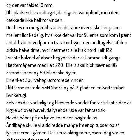
og der var faldet 19 mm.
Obspladsen blev indtaget, da regnen var ophørt, men den
dækkede ikke helt for vinden.
Det blev en morgenobs uden de store overraskelser, ja ind i
mellem lidt kedelig, hvis ikke det var for Sulerne som kom i pænt
antal, hvor hovedparten trak mod syd, med undtagelse af den
sidste halve time, hvor nærmest alle trak nord. I alt 122.
I sidste halvdel af obser begyndte der at komme lidt gang i
Hættemågerne med i alt 220. Ellers skal blot nævnes 98
Strandskader og 59 Islandske Ryler.
En enkelt Spurvehøg udfordrede vinden.
I klitterne rastede 550 Stære og på P-pladsen en Sortstrubet
Bynkefugl.
Selv om det var køligt og blæsende var det fantastisk at sidde at
kigge ud over havet, da lyset derude var fantastisk.
Havde håbet på en kjove, men den svigtede os.
År tilbage skulle vi altid redde mange frøer og tudser op af
lyskasserne i gården. Det ser vi aldrig mere, men i dag var en