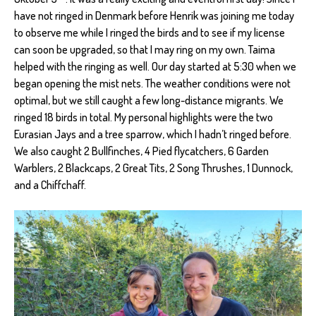
have not ringed in Denmark before Henrik was joining me today
to observe me while I ringed the birds and to see if my license
can soon be upgraded, so that I may ring on my own. Taima
helped with the ringing as well. Our day started at 5:30 when we
began opening the mist nets. The weather conditions were not
optimal, but we still caught a few long-distance migrants. We
ringed 18 birds in total. My personal highlights were the two
Eurasian Jays and a tree sparrow, which I hadn’t ringed before.
We also caught 2 Bullfinches, 4 Pied flycatchers, 6 Garden
Warblers, 2 Blackcaps, 2 Great Tits, 2 Song Thrushes, 1 Dunnock,
and a Chiffchaff.