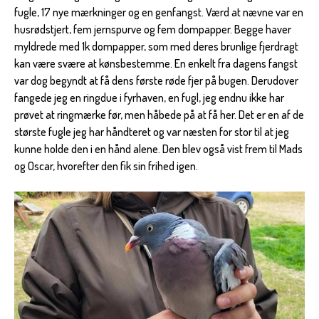
fugle, 17 nye mærkninger og en genfangst. Værd at nævne var en
husrødstjert, fem jernspurve og fem dompapper. Begge haver
myldrede med 1k dompapper, som med deres brunlige fjerdragt
kan være svære at kønsbestemme. En enkelt fra dagens fangst
var dog begyndt at få dens første røde fjer på bugen. Derudover
fangede jeg en ringdue i fyrhaven, en fugl, jeg endnu ikke har
prøvet at ringmærke før, men håbede på at få her. Det er en af de
største fugle jeg har håndteret og var næsten for stor til at jeg
kunne holde den i en hånd alene. Den blev også vist frem til Mads
og Oscar, hvorefter den fik sin frihed igen.