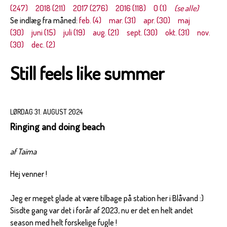
(247)
2018 (211)
2017 (276)
2016 (118)
0 (1)
(se alle)
Se indlæg fra måned:
feb. (4)
mar. (31)
apr. (30)
maj
(30)
juni (15)
juli (19)
aug. (21)
sept. (30)
okt. (31)
nov.
(30)
dec. (2)
Still feels like summer
LØRDAG 31. AUGUST 2024
Ringing and doing beach
af Taïma
Hej venner !
Jeg er meget glade at være tilbage på station her i Blåvand :)
Sisdte gang var det i forår af 2023, nu er det en helt andet
season med helt forskelige fugle !