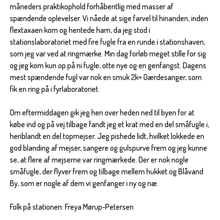
måneders praktikophold forhåbentlig med masser af
spændende oplevelser. Vi nåede at sige farvel til hinanden, inden
flextaxaen kom og hentede ham, da jeg stod i
stationslaboratoriet med fire fugle fra en runde i stationshaven,
som jeg var ved at ringmærke. Min dag forløb meget stille for sig
og jeg kom kun op på ni fugle, otte nye og en genfangst. Dagens
mest spændende fugl var nok en smuk 2k+ Gærdesanger, som
fik en ring på i fyrlaboratoriet.
Om eftermiddagen gik jeg hen over heden ned til byen for at
købe ind og på vej tilbage fandt jeg et krat med en del småfugle i,
heriblandt en del topmejser. Jeg pishede lidt, hvilket lokkede en
god blanding af mejser, sangere og gulspurve frem og jeg kunne
se, at flere af mejserne var ringmærkede. Der er nok nogle
småfugle, der flyver frem og tilbage mellem hukket og Blåvand
By, som er nogle af dem vi genfanger i ny og næ.
Folk på stationen: Freya Mørup-Petersen