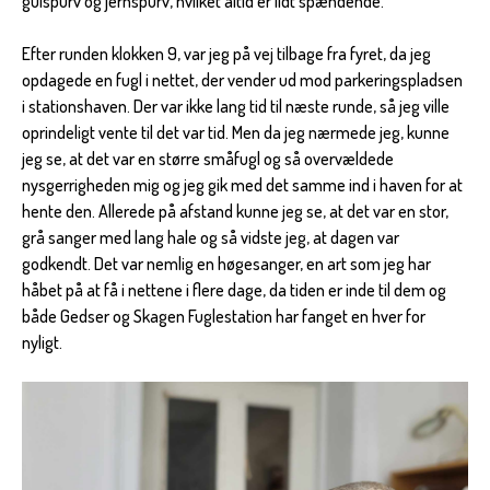
gulspurv og jernspurv, hvilket altid er lidt spændende.
Efter runden klokken 9, var jeg på vej tilbage fra fyret, da jeg
opdagede en fugl i nettet, der vender ud mod parkeringspladsen
i stationshaven. Der var ikke lang tid til næste runde, så jeg ville
oprindeligt vente til det var tid. Men da jeg nærmede jeg, kunne
jeg se, at det var en større småfugl og så overvældede
nysgerrigheden mig og jeg gik med det samme ind i haven for at
hente den. Allerede på afstand kunne jeg se, at det var en stor,
grå sanger med lang hale og så vidste jeg, at dagen var
godkendt. Det var nemlig en høgesanger, en art som jeg har
håbet på at få i nettene i flere dage, da tiden er inde til dem og
både Gedser og Skagen Fuglestation har fanget en hver for
nyligt.