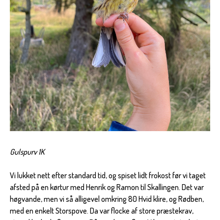
Gulspurv 1K
Vi lukket nett efter standard tid, og spiset lidt frokost før vi taget
afsted på en kørtur med Henrik og Ramon til Skallingen. Det var
høgvande, men vi så alligevel omkring 80 Hvid klire, og Rødben,
med en enkelt Storspove. Da var flocke af store præstekrav,