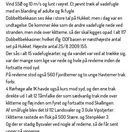
Vind SSØ og 10 m/s og lunt i vejret. Et jævnt træk af vadefugle
med en blanding af adulte og 1k fugle.
Dobbeltbekkasin ses ikke i store tal på Hukket, men i dag var en
undtagelse. De kommer ikke som de andre vadefugle nede ved
stranden, men inde over klitterne, så der skal kigges opad. I alt 117
Dobbeltbekkasiner, hvilket iflg. DOFbasen er næsthøjeste antal
set på Hukket. Højeste antal 25/8 2009 155.
Der sås i alt 15 vadefuglearter, og da vandet var ved at trække sig,
var der mange som lige var nede og hvile på revlerne inden de
fortsatte mod syd.
På revlerne stod også 560 Fjordterner og to unge Havterner trak
forbi.
4 Rørhøge alle 1K havde også kurs mod syd, og den ene trak
direkte ud. I alt 12 Tårnfalke der som sædvanlig trak inde over
klitterne og fløj inden om fyret og fortsatte mod Skallingen.
Af småfugle blev det til 112 Landsvaler og 3 Gule Vipstjerter.
I klitterne rastede en flok på 500 Stære, og Stenpikker 3.
Og der er stadig Bysvaler ved nogle af rederne, så de får sent
unger på vingerne.