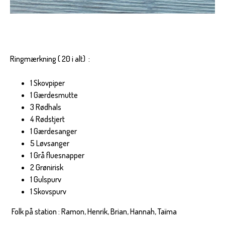
Ringmærkning ( 20 i alt) :
1 Skovpiper
1 Gærdesmutte
3 Rødhals
4 Rødstjert
1 Gærdesanger
5 Løvsanger
1 Grå fluesnapper
2 Grønirisk
1 Gulspurv
1 Skovspurv
Folk på station : Ramon, Henrik, Brian, Hannah, Taïma