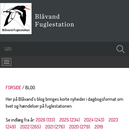
FORSIDE
BLOG
Her på Blåvand's blog bringes korte nyheder i dagbogsformat om
livet og hændelser på fuglestationen.
Se indlæg fra år:
2026 (133)
2025 (234)
2024 (243)
2023
(249)
2022 (265)
2021 (276)
2020 (279)
2019