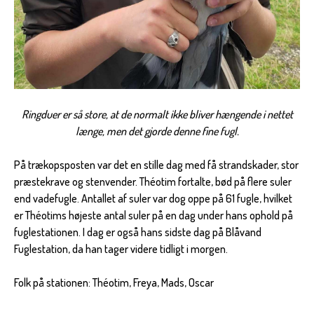
Ringduer er så store, at de normalt ikke bliver hængende i nettet
længe, men det gjorde denne fine fugl.
På trækopsposten var det en stille dag med få strandskader, stor
præstekrave og stenvender. Théotim fortalte, bød på flere suler
end vadefugle. Antallet af suler var dog oppe på 61 fugle, hvilket
er Théotims højeste antal suler på en dag under hans ophold på
fuglestationen. I dag er også hans sidste dag på Blåvand
Fuglestation, da han tager videre tidligt i morgen.
Folk på stationen: Théotim, Freya, Mads, Oscar