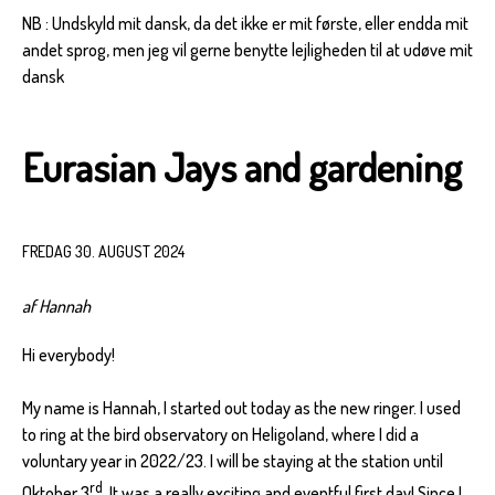
NB : Undskyld mit dansk, da det ikke er mit første, eller endda mit
andet sprog, men jeg vil gerne benytte lejligheden til at udøve mit
dansk
Eurasian Jays and gardening
FREDAG 30. AUGUST 2024
af Hannah
Hi everybody!
My name is Hannah, I started out today as the new ringer. I used
to ring at the bird observatory on Heligoland, where I did a
voluntary year in 2022/23. I will be staying at the station until
rd
Oktober 3
. It was a really exciting and eventful first day! Since I