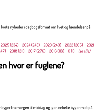
s korte nyheder i dagbogsformat om livet og hændelser på
2025 (234)
2024 (243)
2023 (249)
2022 (265)
2021
247)
2018 (211)
2017 (276)
2016 (118)
0 (1)
(se alle)
en hvor er fuglene?
gnbyger fra morgen til middag og igen enkelte byger midt på