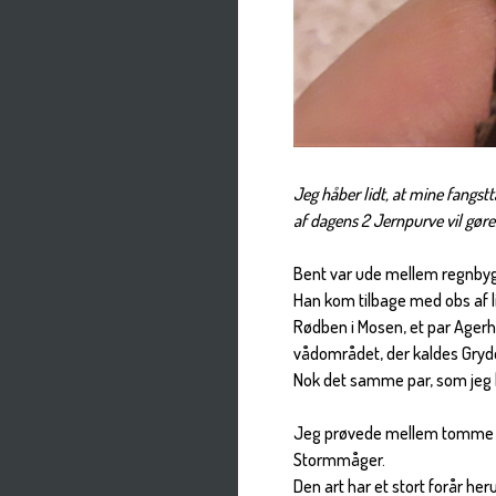
Jeg håber lidt, at mine fangs
af dagens 2 Jernpurve vil gøre
Bent var ude mellem regnbyg
Han kom tilbage med obs af l
Rødben i Mosen, et par Agerh
vådområdet, der kaldes Gryd
Nok det samme par, som jeg h
Jeg prøvede mellem tomme net
Stormmåger.
Den art har et stort forår her