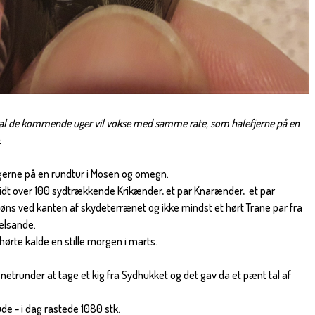
ttal de kommende uger vil vokse med samme rate, som halefjerne på en
.
erne på en rundtur i Mosen og omegn.
idt over 100 sydtrækkende Krikænder, et par Knarænder, et par
øns ved kanten af skydeterrænet og ikke mindst et hørt Trane par fra
elsande.
ørte kalde en stille morgen i marts.
runder at tage et kig fra Sydhukket og det gav da et pænt tal af
ude - i dag rastede 1080 stk.