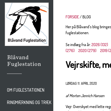
FORSIDE
BLOG
Her på Blåvand's blog bringe
fuglestationen.
Se indlæg fra år:
2026 (132)
(276)
2020 (279)
2019 (
Vejrskifte, m
LØRDAG 11. APRIL 2020
OM FUGLESTATIONEN
af Morten Jenrich Hansen
RINGMÆRKNING OG TRÆK
Vejr: Overskyet med lette re