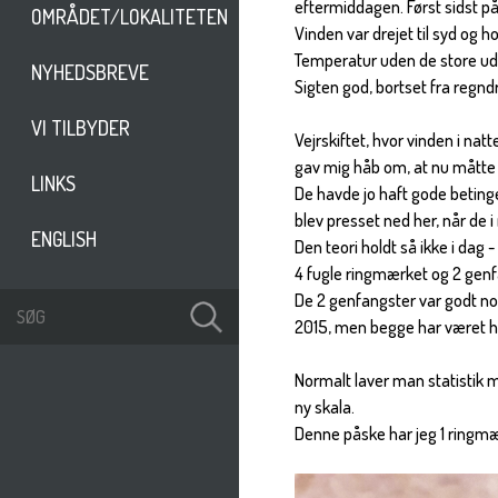
eftermiddagen. Først sidst p
OMRÅDET/LOKALITETEN
Vinden var drejet til syd og 
Temperatur uden de store u
NYHEDSBREVE
Sigten god, bortset fra regn
VI TILBYDER
Vejrskiftet, hvor vinden i natt
gav mig håb om, at nu måtte
LINKS
De havde jo haft gode betinge
blev presset ned her, når d
ENGLISH
Den teori holdt så ikke i dag 
4 fugle ringmærket og 2 gen
De 2 genfangster var godt no
2015, men begge har været he
Normalt laver man statistik m
ny skala.
Denne påske har jeg 1 ringmæ