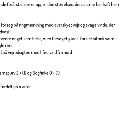
 finde forårstal, der er oppe i den størrelseorden, som vi har haft her i
å forsøg på ringmærkning med overskyet vejr og svage vinde, der
dvest.
orvente noget som helst, men forsøget gøres, for det vil nok være
le i net.
 på vejrudsigten med hård vind fra nord.
rnspurv 2 + (1) og Bogfinke 0 + (1).
fordelt på 4 arter.