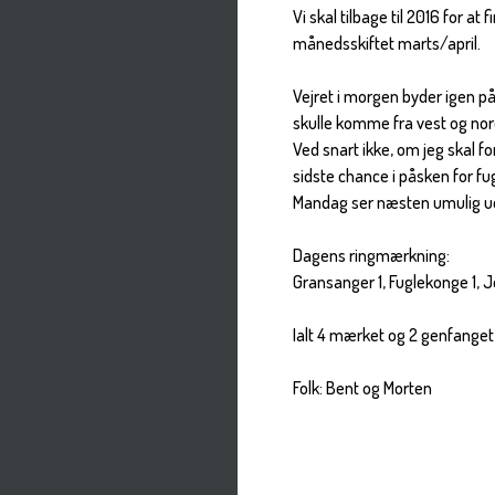
Vi skal tilbage til 2016 for at
månedsskiftet marts/april.
Vejret i morgen byder igen p
skulle komme fra vest og nor
Ved snart ikke, om jeg skal f
sidste chance i påsken for fug
Mandag ser næsten umulig ud
Dagens ringmærkning:
Gransanger 1, Fuglekonge 1, Je
Ialt 4 mærket og 2 genfanget 
Folk: Bent og Morten