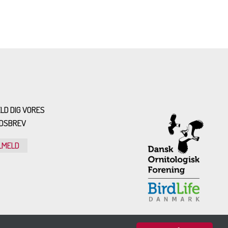
LD DIG VORES
DSBREV
LMELD