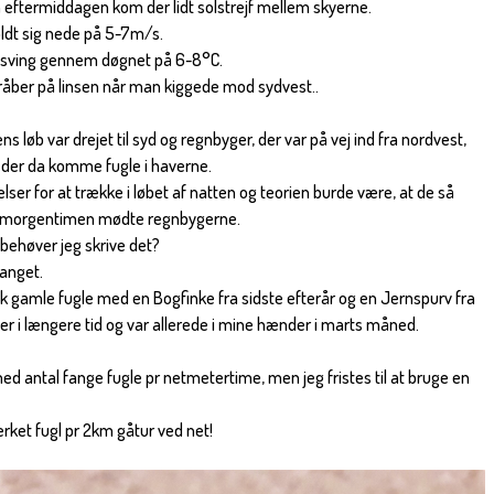
å eftermiddagen kom der lidt solstrejf mellem skyerne.
holdt sig nede på 5-7m/s.
dsving gennem døgnet på 6-8°C.
dråber på linsen når man kiggede mod sydvest..
ens løb var drejet til syd og regnbyger, der var på vej ind fra nordvest,
 der da komme fugle i haverne.
lser for at trække i løbet af natten og teorien burde være, at de så
e i morgentimen mødte regnbygerne.
- behøver jeg skrive det?
fanget.
k gamle fugle med en Bogfinke fra sidste efterår og en Jernspurv fra
r i længere tid og var allerede i mine hænder i marts måned.
ed antal fange fugle pr netmetertime, men jeg fristes til at bruge en
rket fugl pr 2km gåtur ved net!