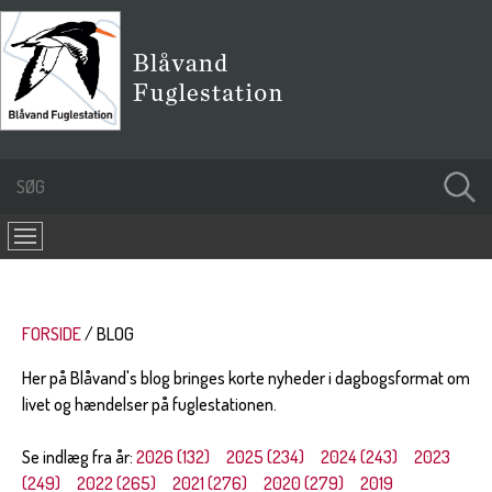
FORSIDE
BLOG
Her på Blåvand's blog bringes korte nyheder i dagbogsformat om
livet og hændelser på fuglestationen.
Se indlæg fra år:
2026 (132)
2025 (234)
2024 (243)
2023
(249)
2022 (265)
2021 (276)
2020 (279)
2019