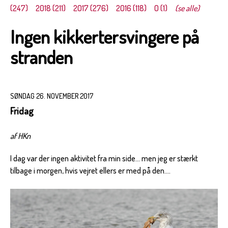
(247)
2018 (211)
2017 (276)
2016 (118)
0 (1)
(se alle)
Ingen kikkertersvingere på
stranden
SØNDAG 26. NOVEMBER 2017
Fridag
af HKn
I dag var der ingen aktivitet fra min side... men jeg er stærkt
tilbage i morgen, hvis vejret ellers er med på den....