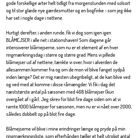
gode forskellige arter helt tidligt fra morgenstunden med solsort
og til stor glæde nye gærdesmutter og en bogfinke - som jeg ikke
har set i nogle dage i nettene.
Hurtigt derefter, i anden runde, fik vi dog som igen igen
BLÅMEJSER i alle net i stationshaven! Som dagene går
intensiverer blåmejserne, som nu er et element af en hver
ringmærkningsdag i større og større grad. Mens vi pillede
blåmejser ud af nettene, tænkte vi over, hvor i alverden de
allesammen kommer fra og om de mon vil blive fanget sydpå
inden længe? Det er mig næsten ubegribeligt, at de kan blive ved
og ved med at komme i disse råmængder. Vi fik i dag det
næststørste antal på sæsonen med 468 blåmejser (kun
overgået af i går). Jeg skrev for blot fire dage siden om at vi
ramte 1000 blåmejser for sæsonen, men nu er vi nået over 2000,
således dobbelt op på blot fire dage.
Blåmejserne vil blive i mine erindringer længe og pryde på min
ringmærkningsliste, som efterhånden tæller et helt utroligt antal