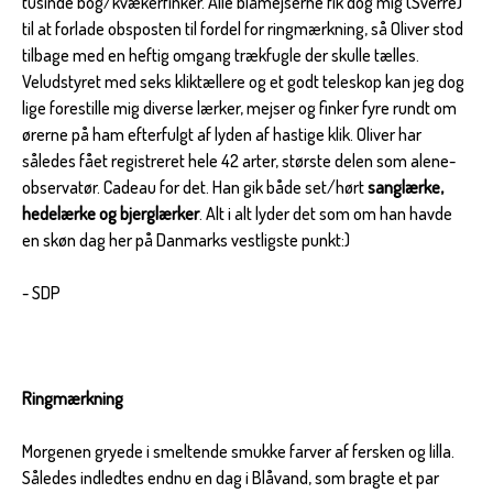
tusinde bog/kvækerfinker. Alle blåmejserne fik dog mig (Sverre)
til at forlade obsposten til fordel for ringmærkning, så Oliver stod
tilbage med en heftig omgang trækfugle der skulle tælles.
Veludstyret med seks kliktællere og et godt teleskop kan jeg dog
lige forestille mig diverse lærker, mejser og finker fyre rundt om
ørerne på ham efterfulgt af lyden af hastige klik. Oliver har
således fået registreret hele 42 arter, største delen som alene-
observatør. Cadeau for det. Han gik både set/hørt
sanglærke,
hedelærke og bjerglærker
. Alt i alt lyder det som om han havde
en skøn dag her på Danmarks vestligste punkt:)
- SDP
Ringmærkning
Morgenen gryede i smeltende smukke farver af fersken og lilla.
Således indledtes endnu en dag i Blåvand, som bragte et par