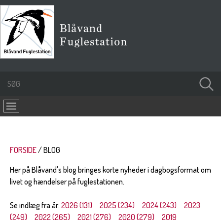
FORSIDE
BLOG
Her på Blåvand's blog bringes korte nyheder i dagbogsformat om
livet og hændelser på fuglestationen.
Se indlæg fra år:
2026 (131)
2025 (234)
2024 (243)
2023
(249)
2022 (265)
2021 (276)
2020 (279)
2019