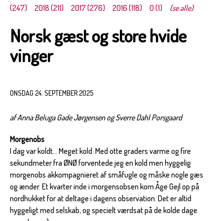
(247)
2018 (211)
2017 (276)
2016 (118)
0 (1)
(se alle)
Norsk gæst og store hvide
vinger
ONSDAG 24. SEPTEMBER 2025
af Anna Beluga Gade Jørgensen og Sverre Dahl Porsgaard
Morgenobs
I dag var koldt... Meget kold. Med otte graders varme og fire
sekundmeter fra ØNØ forventede jeg en kold men hyggelig
morgenobs akkompagnieret af småfugle og måske nogle gæs
og ænder. Et kvarter inde i morgensobsen kom Åge Gejl op på
nordhukket for at deltage i dagens observation. Det er altid
hyggeligt med selskab, og specielt værdsat på de kolde dage