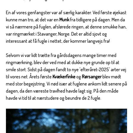
En af vores genfangster var af særlig karakter. Ved første øjekast
kunne man tro, at det var en
Munk
fra tidligere på dagen. Men da
vi så nærmere på fuglen, afslørede ringen, at denne smukke han,
var ringmærket i Stavanger, Norge. Det er altid sjovt og
interessant at få fugle i nettet, der kommer langvejs fra!
Selvom vi var lidt trætte fra gårdsdagens mange timer med
ringmærkning, blev der ved med at dukke nye grunde op til at
smile stort. Sidst på dagen fandt to nye 'efteråret-2025' arter vej
til vores net. Årets første
Kvækerfinke
og
Rørsanger
blev mødt
med stor begejstring. Vi nød især at fuglene ankom lidt senere på
dagen, da den væreste travlhed havde lagt sig. På den måde
havde vi tid til at nærstudere og beundre de 2 fugle.