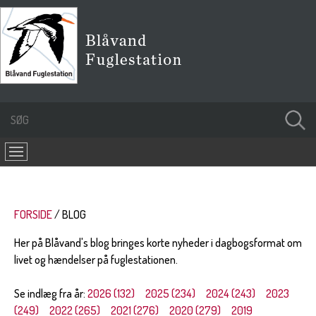
FORSIDE
BLOG
Her på Blåvand's blog bringes korte nyheder i dagbogsformat om
livet og hændelser på fuglestationen.
Se indlæg fra år:
2026 (132)
2025 (234)
2024 (243)
2023
(249)
2022 (265)
2021 (276)
2020 (279)
2019