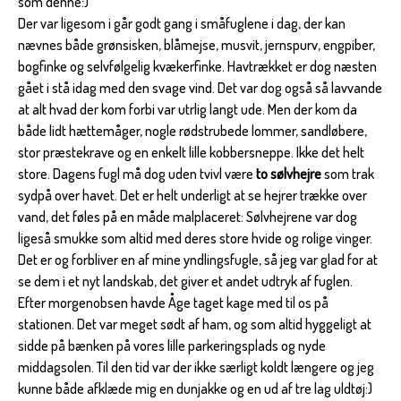
som denne:)
Der var ligesom i går godt gang i småfuglene i dag, der kan
nævnes både grønsisken, blåmejse, musvit, jernspurv, engpiber,
bogfinke og selvfølgelig kvækerfinke. Havtrækket er dog næsten
gået i stå idag med den svage vind. Det var dog også så lavvande
at alt hvad der kom forbi var utrlig langt ude. Men der kom da
både lidt hættemåger, nogle rødstrubede lommer, sandløbere,
stor præstekrave og en enkelt lille kobbersneppe. Ikke det helt
store. Dagens fugl må dog uden tvivl være
to sølvhejre
som trak
sydpå over havet. Det er helt underligt at se hejrer trække over
vand, det føles på en måde malplaceret: Sølvhejrene var dog
ligeså smukke som altid med deres store hvide og rolige vinger.
Det er og forbliver en af mine yndlingsfugle, så jeg var glad for at
se dem i et nyt landskab, det giver et andet udtryk af fuglen.
Efter morgenobsen havde Åge taget kage med til os på
stationen. Det var meget sødt af ham, og som altid hyggeligt at
sidde på bænken på vores lille parkeringsplads og nyde
middagsolen. Til den tid var der ikke særligt koldt længere og jeg
kunne både afklæde mig en dunjakke og en ud af tre lag uldtøj:)