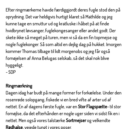
Efter ringmærkerne havde færdiggjordt deres fugle stod den på
oprydning. Det var heldigvis hurtigt klaret så Mathilde og jeg
kunne tage en smuttur ud og kratluske i håbet på at finde
hvidbrynet løvsanger, fuglekongesanger eller andet godt. Der
skete ikke så meget på turen, men vi så da en fin topmejse og
nogle fuglekonger. Så som altid en dejlig dag på hukket. Imorgen
kommer Thomas tilbage til lidt morgenobs og jeg får også
fornøjelsen af Anna Belugas selskab, så det skal nok blive
hyggeligt.
- SDP
Ringmærkning
Dagen idag har budt på mange former for forkælelse. Under den
rosenrøde solopgang, fiskede vi en bred vifte af arter ud af
nettet. En af dagens første fugle, var en
Stor Flagspætte
- til stor
fornøjlse, da det efterhånden er nogle uger siden vi sidst fik en i
nettet. Men også vores talstærke
Sortmejser
og velkendte
Rødhalse
, vejede tungt i vores poser.