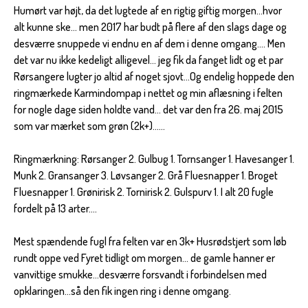
Humørt var højt, da det lugtede af en rigtig giftig morgen...hvor
alt kunne ske... men 2017 har budt på flere af den slags dage og
desværre snuppede vi endnu en af dem i denne omgang.... Men
det var nu ikke kedeligt alligevel... jeg fik da fanget lidt og et par
Rørsangere lugter jo altid af noget sjovt...Og endelig hoppede den
ringmærkede Karmindompap i nettet og min aflæsning i felten
for nogle dage siden holdte vand... det var den fra 26. maj 2015
som var mærket som grøn (2k+)......
Ringmærkning: Rørsanger 2. Gulbug 1. Tornsanger 1. Havesanger 1.
Munk 2. Gransanger 3. Løvsanger 2. Grå Fluesnapper 1. Broget
Fluesnapper 1. Grønirisk 2. Tornirisk 2. Gulspurv 1. I alt 20 fugle
fordelt på 13 arter....
Mest spændende fugl fra felten var en 3k+ Husrødstjert som løb
rundt oppe ved Fyret tidligt om morgen... de gamle hanner er
vanvittige smukke...desværre forsvandt i forbindelsen med
opklaringen...så den fik ingen ring i denne omgang.