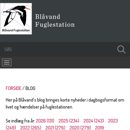
FORSIDE
BLOG
Her på Blåvand's blog bringes korte nyheder i dagbogsformat om
livet og hændelser på fuglestationen.
Se indlæg fra år:
2026 (131)
2025 (234)
2024 (243)
2023
(249)
2022 (265)
2021 (276)
2020 (279)
2019