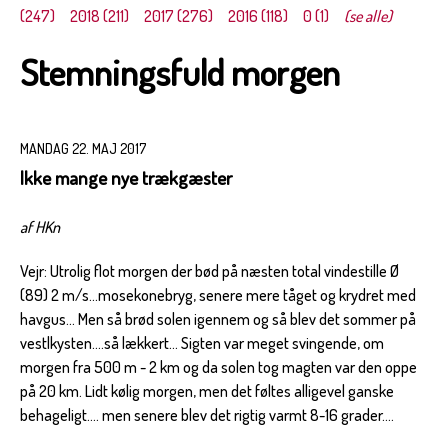
(247)
2018 (211)
2017 (276)
2016 (118)
0 (1)
(se alle)
Stemningsfuld morgen
MANDAG 22. MAJ 2017
Ikke mange nye trækgæster
af HKn
Vejr: Utrolig flot morgen der bød på næsten total vindestille Ø
(89) 2 m/s...mosekonebryg, senere mere tåget og krydret med
havgus... Men så brød solen igennem og så blev det sommer på
vestlkysten....så lækkert... Sigten var meget svingende, om
morgen fra 500 m - 2 km og da solen tog magten var den oppe
på 20 km. Lidt kølig morgen, men det føltes alligevel ganske
behageligt.... men senere blev det rigtig varmt 8-16 grader....