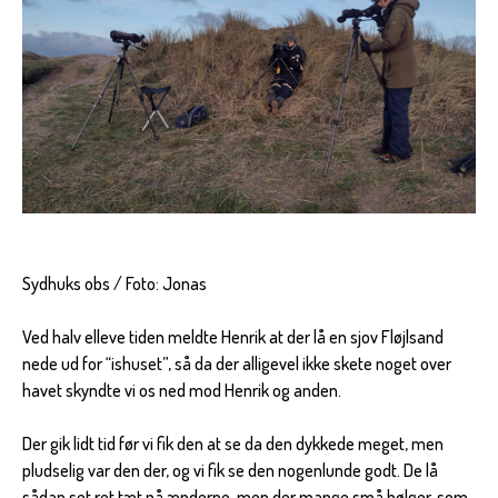
Sydhuks obs / Foto: Jonas
Ved halv elleve tiden meldte Henrik at der lå en sjov Fløjlsand
nede ud for “ishuset”, så da der alligevel ikke skete noget over
havet skyndte vi os ned mod Henrik og anden.
Der gik lidt tid før vi fik den at se da den dykkede meget, men
pludselig var den der, og vi fik se den nogenlunde godt. De lå
sådan set ret tæt på ænderne, men der mange små bølger, som