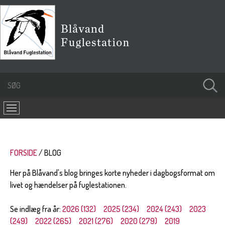
FORSIDE
BLOG
Her på Blåvand's blog bringes korte nyheder i dagbogsformat om
livet og hændelser på fuglestationen.
Se indlæg fra år:
2026 (132)
2025 (234)
2024 (243)
2023
(249)
2022 (265)
2021 (276)
2020 (279)
2019