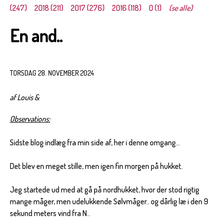
(247)
2018 (211)
2017 (276)
2016 (118)
0 (1)
(se alle)
En and..
TORSDAG 28. NOVEMBER 2024
af Louis &
Observations:
Sidste blog indlæg fra min side af, her i denne omgang…
Det blev en meget stille, men igen fin morgen på hukket.
Jeg startede ud med at gå på nordhukket, hvor der stod rigtig
mange måger, men udelukkende Sølvmåger.. og dårlig læ i den 9
sekund meters vind fra N..