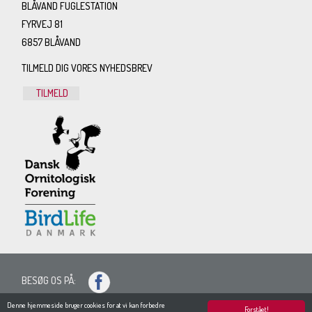
BLÅVAND FUGLESTATION
FYRVEJ 81
6857 BLÅVAND
TILMELD DIG VORES NYHEDSBREV
TILMELD
BESØG OS PÅ:
SITEMAP
Denne hjemmeside bruger cookies for at vi kan forbedre
Forstået!