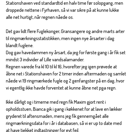
Stationshaven ved standardtid en halv time før solopgang, men
droppede nettene i Fyrhaven, så vi var sikre på at kunne lukke
alle net hurtigt, når regnen nåede os.
Det gav lidt flere Fuglekonger, Gransangere og andre marts arter
til ringmærkningsstatistikken, men ingen nye årsarter i dag
blandt fuglene.
Dog gav havedammen ny årsart, da jeg for første gang i år fik set
mindst 3 individer af Lille vandsalamander.
Regnen varede fra kl 10 til kl 16, hvorefter jeg igen prøvede at
åbne net i Stationshaven for 2 timer inden aftermaden og samlet
nåede vi 19 ringmærkede fugle og 2 genfangster på en dag, hvor
vi egentlig ikke havde forventet at kunne åbne net pga regn.
Ikke dårligt og i timerne med regn fik Maxim gjort rent i
opholdsstuen, Bianca gik i gang i køkkenet for at lave en lækker
gryderet til aftensmaden, mens jeg fik gennemgået alle
ringmærkningsdata for i år i databasen, så vi er up to date med
at have tjekket indtastninger for evt fejl.