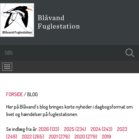
FORSIDE
BLOG
Her på Blåvand's blog bringes korte nyheder i dagbogsformat om
livet og hændelser på fuglestationen.
Se indlæg fra år:
2026 (133)
2025 (234)
2024 (243)
2023
(249)
2022 (265)
2021 (276)
2020 (279)
2019