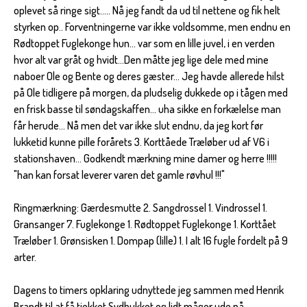
oplevet så ringe sigt..... Nå jeg fandt da ud til nettene og fik helt
styrken op.. Forventningerne var ikke voldsomme, men endnu en
Rødtoppet Fuglekonge hun... var som en lille juvel, i en verden
hvor alt var gråt og hvidt...Den måtte jeg lige dele med mine
naboer Ole og Bente og deres gæster... Jeg havde allerede hilst
på Ole tidligere på morgen, da pludselig dukkede op i tågen med
en frisk basse til søndagskaffen... uha sikke en forkælelse man
får herude... Nå men det var ikke slut endnu, da jeg kort før
lukketid kunne pille forårets 3. Korttåede Træløber ud af V6 i
stationshaven... Godkendt mærkning mine damer og herre !!!!!
"han kan forsat leverer varen det gamle røvhul !!!"
Ringmærkning: Gærdesmutte 2. Sangdrossel 1. Vindrossel 1.
Gransanger 7. Fuglekonge 1. Rødtoppet Fuglekonge 1. Korttået
Træløber 1. Grønsisken 1. Dompap (lille) 1. I alt 16 fugle fordelt på 9
arter.
Dagens to timers opklaring udnyttede jeg sammen med Henrik
Brandt til at få tjekket Sydhukket og lidt måger ude på