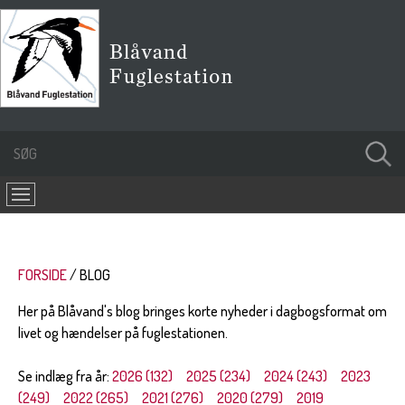
FORSIDE
BLOG
Her på Blåvand's blog bringes korte nyheder i dagbogsformat om
livet og hændelser på fuglestationen.
Se indlæg fra år:
2026 (132)
2025 (234)
2024 (243)
2023
(249)
2022 (265)
2021 (276)
2020 (279)
2019