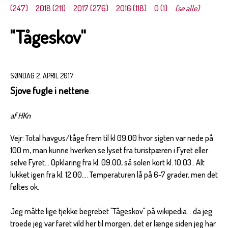
(247)
2018 (211)
2017 (276)
2016 (118)
0 (1)
(se alle)
"Tågeskov"
SØNDAG 2. APRIL 2017
Sjove fugle i nettene
af HKn
Vejr: Total havgus/tåge frem til kl 09.00 hvor sigten var nede på
100 m, man kunne hverken se lyset fra turistpæren i Fyret eller
selve Fyret... Opklaring fra kl. 09.00, så solen kort kl. 10.03.. Alt
lukket igen fra kl. 12.00.... Temperaturen lå på 6-7 grader, men det
føltes ok.
Jeg måtte lige tjekke begrebet "Tågeskov" på wikipedia... da jeg
troede jeg var faret vild her til morgen, det er længe siden jeg har