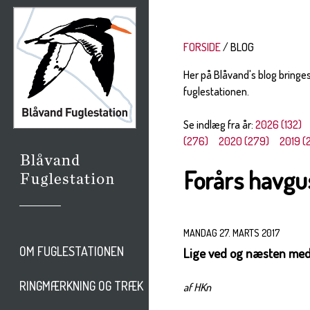
FORSIDE
BLOG
Her på Blåvand's blog bringe
fuglestationen.
Se indlæg fra år:
2026 (132)
(276)
2020 (279)
2019 (
Forårs havgu
MANDAG 27. MARTS 2017
OM FUGLESTATIONEN
Lige ved og næsten med
RINGMÆRKNING OG TRÆK
af HKn