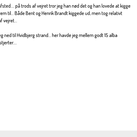
sted.... på trods af vejret tror jeg han nød det og han lovede at kigge
 frem til... Både Bent og Henrik Brandt kiggede ud, men tog relativt
 vejret...
g ned til Hvidbjerg strand... her havde jeg mellem godt 15 alba
jerter....