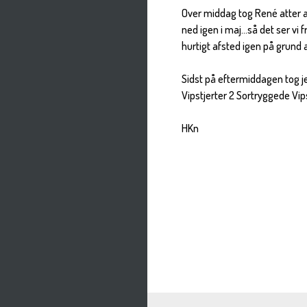
Over middag tog René atter af
ned igen i maj...så det ser vi
hurtigt afsted igen på grund af
Sidst på eftermiddagen tog je
Vipstjerter 2 Sortryggede Vipst
HKn