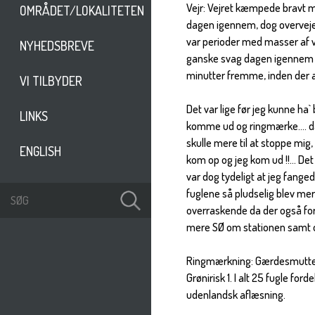
Vejr: Vejret kæmpede bravt m
OMRÅDET/LOKALITETEN
dagen igennem, dog overvejen
var perioder med masser af va
NYHEDSBREVE
ganske svag dagen igennem 4-
minutter fremme, inden der at
VI TILBYDER
Det var lige før jeg kunne ha`
LINKS
komme ud og ringmærke.... da
skulle mere til at stoppe mig
ENGLISH
kom op og jeg kom ud !!... Det 
var dog tydeligt at jeg fanged
fuglene så pludselig blev mere
overraskende da der også for 
mere SØ om stationen samt op
Ringmærkning: Gærdesmutte 1.
Grønirisk 1. I alt 25 fugle f
udenlandsk aflæsning.