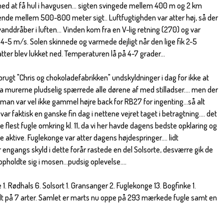
ed at få hul i havgusen... sigten svingede mellem 400 m og 2 km
de mellem 500-800 meter sigt.. Luftfugtighden var atter høj, så der
nddråber i luften... Vinden kom fra en V-lig retning (270) og var
5 m/s. Solen skinnede og varmede dejligt når den lige fik 2-5
ter blev lukket ned. Temperaturen lå på 4-7 grader...
 brugt "Chris og chokoladefabrikken" undskyldninger i dag for ikke at
 murerne pludselig spærrede alle dørene af med stilladser.... men der
, man var vel ikke gammel højre back for RB27 for ingenting...så alt
var faktisk en ganske fin dag i nettene vejret taget i betragtning.... det
e flest fugle omkring kl. 11, da vi her havde dagens bedste opklaring og
 aktive. Fuglekonge var atter dagens højdespringer.... lidt
engangs skyld i dette forår rastede en del Solsorte, desværre gik de
holdte sig i mosen...pudsig oplevelse....
 Rødhals 6. Solsort 1. Gransanger 2. Fuglekonge 13. Bogfinke 1.
ordelt på 7 arter. Samlet er marts nu oppe på 293 mærkede fugle samt en