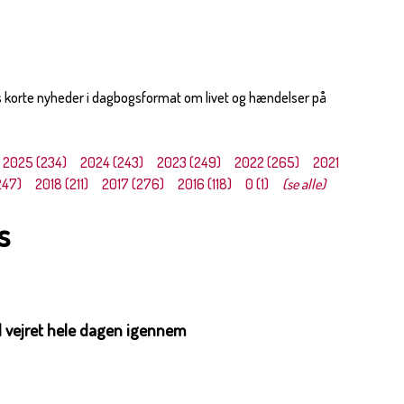
s korte nyheder i dagbogsformat om livet og hændelser på
2025 (234)
2024 (243)
2023 (249)
2022 (265)
2021
247)
2018 (211)
2017 (276)
2016 (118)
0 (1)
(se alle)
s
 vejret hele dagen igennem