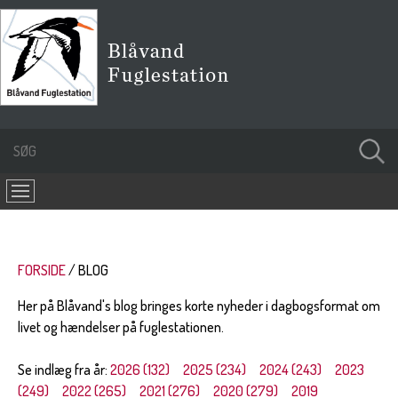
FORSIDE
BLOG
Her på Blåvand's blog bringes korte nyheder i dagbogsformat om
livet og hændelser på fuglestationen.
Se indlæg fra år:
2026 (132)
2025 (234)
2024 (243)
2023
(249)
2022 (265)
2021 (276)
2020 (279)
2019