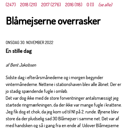
(247)
2018 (211)
2017 (276)
2016 (118)
0 (1)
(se alle)
Blåmejserne overrasker
ONSDAG 30. NOVEMBER 2022
En stille dag
af Bent Jakobsen
Sidste dag i efterårsmånederne og i morgen begynder
vintermånederne. Nettene i stationshaven blev alle åbnet. Der er
jo stadig spændende fugle i omløb.
Det var dog ikke med de store forventninger antalsmæssigt jeg
startede ringmærkningen, da der ikke var mange fugle i krattene.
Jeg fik dog et chok, da jeg kom ud til N1 på 2. runde. Øjnene blev
store da der pludselig sad 30 Blåmejser i samme net. Det var af
med handsken og så i gang fra en ende af. Udover Blåmejserne