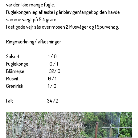
var der ikke mange fugle.
Fuglekongen jeg aflæste i går blev genfanget og den havde
samme vægt på 5,4 gram.
I det gode vejr sås over mosen 2 Musvåger og 1 Spurvehøg.
Ringmærkning/ aflæsninger
Solsort 1 / 0
Fuglekonge 0 / 1
Blåmejse 32/ 0
Musvit 0 / 1
Grønirisk 1 / 0
I alt 34 /2