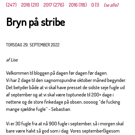
(247)
2018 (211)
2017 (276)
2016 (118)
0 (1)
(se alle)
Bryn på stribe
TORSDAG 29. SEPTEMBER 2022
af Lise
Velkommen til bloggen på dagen før dagen før dagen.
Vi har 2 dage til den sagnomspundne oktober måned begynder.
Det betyder både at vi skal have presset de sidste seje fugle ud
af september og at vi skal være toptunede til 200+ dage i
nettene og de store finkedage på obsen, ooooog ”de fucking
mange sjældne fugle” - Sebastian.
Vi er 30 fugle fra at nå 900 fugle i september, så i morgen skal
bare være halvt så god som i dag. Vores september(ligesom