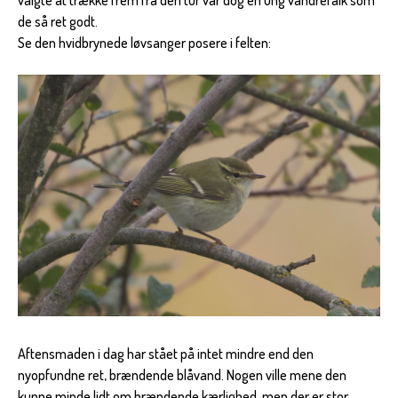
de så ret godt.
Se den hvidbrynede løvsanger posere i felten:
Aftensmaden i dag har stået på intet mindre end den
nyopfundne ret, brændende blåvand. Nogen ville mene den
kunne minde lidt om brændende kærlighed, men der er stor