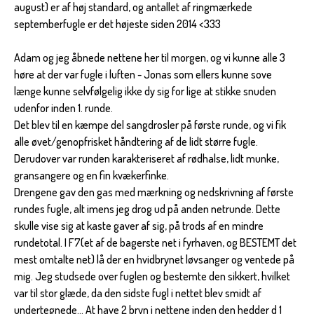
august) er af høj standard, og antallet af ringmærkede
septemberfugle er det højeste siden 2014 <333
Adam og jeg åbnede nettene her til morgen, og vi kunne alle 3
høre at der var fugle i luften - Jonas som ellers kunne sove
længe kunne selvfølgelig ikke dy sig for lige at stikke snuden
udenfor inden 1. runde.
Det blev til en kæmpe del sangdrosler på første runde, og vi fik
alle øvet/genopfrisket håndtering af de lidt større fugle.
Derudover var runden karakteriseret af rødhalse, lidt munke,
gransangere og en fin kvækerfinke.
Drengene gav den gas med mærkning og nedskrivning af første
rundes fugle, alt imens jeg drog ud på anden netrunde. Dette
skulle vise sig at kaste gaver af sig, på trods af en mindre
rundetotal. I F7(et af de bagerste net i fyrhaven, og BESTEMT det
mest omtalte net) lå der en hvidbrynet løvsanger og ventede på
mig. Jeg studsede over fuglen og bestemte den sikkert, hvilket
var til stor glæde, da den sidste fugl i nettet blev smidt af
undertegnede… At have 2 bryn i nettene inden den hedder d 1