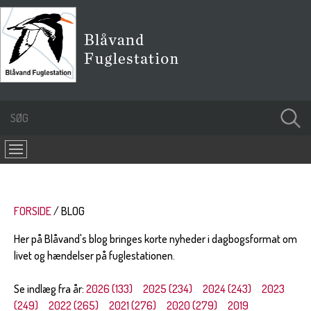
FORSIDE
BLOG
Her på Blåvand's blog bringes korte nyheder i dagbogsformat om
livet og hændelser på fuglestationen.
Se indlæg fra år:
2026 (133)
2025 (234)
2024 (243)
2023
(249)
2022 (265)
2021 (276)
2020 (279)
2019