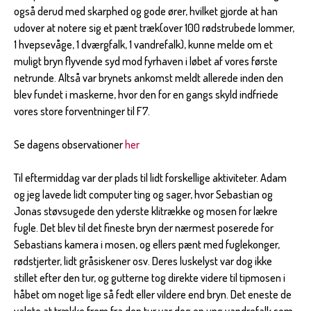
også derud med skarphed og gode ører, hvilket gjorde at han
udover at notere sig et pænt træk(over 100 rødstrubede lommer,
1 hvepsevåge, 1 dværgfalk, 1 vandrefalk), kunne melde om et
muligt bryn flyvende syd mod fyrhaven i løbet af vores første
netrunde. Altså var brynets ankomst meldt allerede inden den
blev fundet i maskerne, hvor den for en gangs skyld indfriede
vores store forventninger til F7.
Se dagens observationer
her
Til eftermiddag var der plads til lidt forskellige aktiviteter. Adam
og jeg lavede lidt computer ting og sager, hvor Sebastian og
Jonas støvsugede den yderste klitrække og mosen for lækre
fugle. Det blev til det fineste bryn der nærmest poserede for
Sebastians kamera i mosen, og ellers pænt med fuglekonger,
rødstjerter, lidt gråsiskener osv. Deres luskelyst var dog ikke
stillet efter den tur, og gutterne tog direkte videre til tipmosen i
håbet om noget lige så fedt eller vildere end bryn. Det eneste de
valgte at trække frem fra den tur var dog en ung vandrefalk som