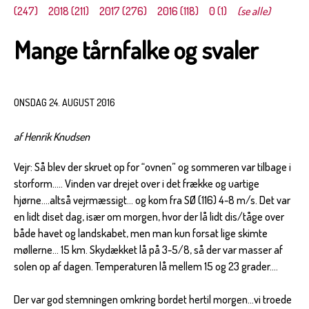
(247)
2018 (211)
2017 (276)
2016 (118)
0 (1)
(se alle)
Mange tårnfalke og svaler
ONSDAG 24. AUGUST 2016
af Henrik Knudsen
Vejr: Så blev der skruet op for “ovnen” og sommeren var tilbage i
storform….. Vinden var drejet over i det frække og uartige
hjørne….altså vejrmæssigt… og kom fra SØ (116) 4-8 m/s. Det var
en lidt diset dag, især om morgen, hvor der lå lidt dis/tåge over
både havet og landskabet, men man kun forsat lige skimte
møllerne… 15 km. Skydækket lå på 3-5/8, så der var masser af
solen op af dagen. Temperaturen lå mellem 15 og 23 grader….
Der var god stemningen omkring bordet hertil morgen…vi troede