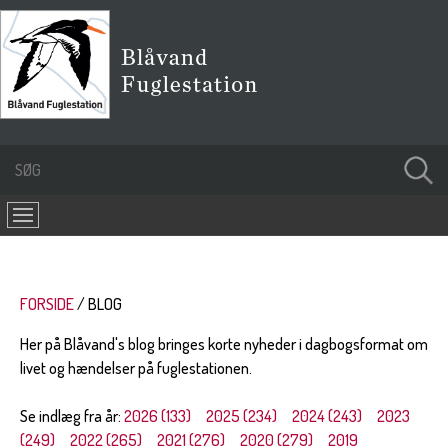
FORSIDE
BLOG
Her på Blåvand's blog bringes korte nyheder i dagbogsformat om
livet og hændelser på fuglestationen.
Se indlæg fra år:
2026 (133)
2025 (234)
2024 (243)
2023
(249)
2022 (265)
2021 (276)
2020 (279)
2019