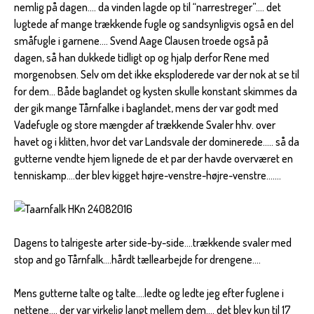
nemlig på dagen…. da vinden lagde op til “narrestreger”…. det
lugtede af mange trækkende fugle og sandsynligvis også en del
småfugle i garnene…. Svend Aage Clausen troede også på
dagen, så han dukkede tidligt op og hjalp derfor Rene med
morgenobsen. Selv om det ikke eksploderede var der nok at se til
for dem… Både baglandet og kysten skulle konstant skimmes da
der gik mange Tårnfalke i baglandet, mens der var godt med
Vadefugle og store mængder af trækkende Svaler hhv. over
havet og i klitten, hvor det var Landsvale der dominerede….. så da
gutterne vendte hjem lignede de et par der havde overværet en
tenniskamp….der blev kigget højre-venstre-højre-venstre…….
Dagens to talrigeste arter side-by-side….trækkende svaler med
stop and go Tårnfalk….hårdt tællearbejde for drengene….
Mens gutterne talte og talte….ledte og ledte jeg efter fuglene i
nettene…. der var virkelig langt mellem dem…. det blev kun til 17