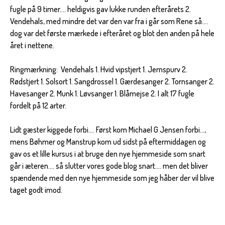
fugle på 9 timer…. heldigvis gav lukke runden efterårets 2.
Vendehals, med mindre det var den var fra i går som Rene så….
dog var det første mærkede i efteråret og blot den anden på hele
året i nettene.
Ringmærkning: Vendehals 1. Hvid vipstjert 1. Jernspurv 2.
Rødstjert 1. Solsort 1. Sangdrossel 1. Gærdesanger 2. Tornsanger 2.
Havesanger 2. Munk 1. Løvsanger 1. Blåmejse 2. I alt 17 fugle
fordelt på 12 arter.
Lidt gæster kiggede forbi…. Først kom Michael G Jensen forbi…,
mens Bøhmer og Manstrup kom ud sidst på eftermiddagen og
gav os et lille kursus i at bruge den nye hjemmeside som snart
går i æteren…. så slutter vores gode blog snart…. men det bliver
spændende med den nye hjemmeside som jeg håber der vil blive
taget godt imod.