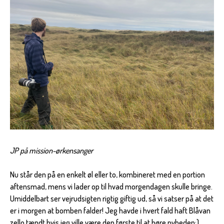
JP på mission-ørkensanger
Nu står den på en enkelt øl eller to, kombineret med en portion
aftensmad, mens vi lader op til hvad morgendagen skulle bringe.
Umiddelbart ser vejrudsigten rigtig giftig ud, så vi satser på at det
er i morgen at bomben falder! Jeg havde i hvert fald haft Blåvan
zello tændt hvis jeg ville være den første til at høre nyheden;)