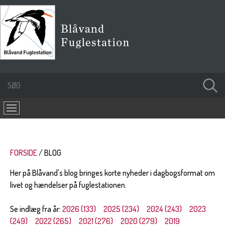
FORSIDE
BLOG
Her på Blåvand's blog bringes korte nyheder i dagbogsformat om
livet og hændelser på fuglestationen.
Se indlæg fra år:
2026 (133)
2025 (234)
2024 (243)
2023
(249)
2022 (265)
2021 (276)
2020 (279)
2019