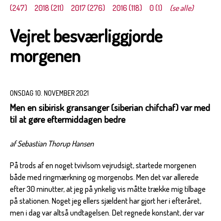
(247)
2018 (211)
2017 (276)
2016 (118)
0 (1)
(se alle)
Vejret besværliggjorde
morgenen
ONSDAG 10. NOVEMBER 2021
Men en sibirisk gransanger (siberian chifchaf) var med
til at gøre eftermiddagen bedre
af Sebastian Thorup Hansen
På trods af en noget tvivlsom vejrudsigt, startede morgenen
både med ringmærkning og morgenobs. Men det var allerede
efter 30 minutter, at jeg på ynkelig vis måtte trække mig tilbage
på stationen. Noget jeg ellers sjældent har gjort her i efteråret,
men i dag var altså undtagelsen. Det regnede konstant, der var