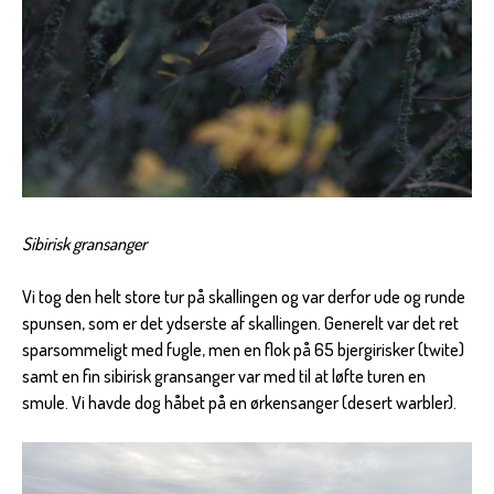
Sibirisk gransanger
Vi tog den helt store tur på skallingen og var derfor ude og runde
spunsen, som er det ydserste af skallingen. Generelt var det ret
sparsommeligt med fugle, men en flok på 65 bjergirisker (twite)
samt en fin sibirisk gransanger var med til at løfte turen en
smule. Vi havde dog håbet på en ørkensanger (desert warbler).