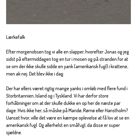
Lærkefalk
Efter morgenobsen tog vi alle en slapper, hvorefter Jonas og jeg
sidst på eftermiddagen tog en tur i mosen og på stranden for at
se om der ikke skulle sidde en yank (amerikansk fugl) i krattene,
men ak nej. Det blev ikke i dag.
Der har ellers været rigtig mange yanks i omløb med flere fund i
Storbritannien, Island og i Tyskland. Vi har derfor store
forhåbninger om at der skulle dukke en op her de næste par
dage. Hvis ikke her, så måske på Mandø, Rømø eller Hanstholm?
Uanset hvor, ville det være en kæmpe oplevelse at få lov at se en
amerikansk fugl. Og allerhelst en småfugl, da disse er super
sjældne.