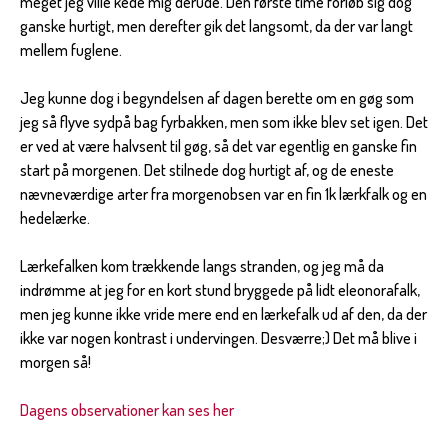
meget jeg ville kede mig derude. Den første time forløb sig dog
ganske hurtigt, men derefter gik det langsomt, da der var langt
mellem fuglene.
Jeg kunne dog i begyndelsen af dagen berette om en gøg som
jeg så flyve sydpå bag fyrbakken, men som ikke blev set igen. Det
er ved at være halvsent til gøg, så det var egentlig en ganske fin
start på morgenen. Det stilnede dog hurtigt af, og de eneste
nævneværdige arter fra morgenobsen var en fin 1k lærkfalk og en
hedelærke.
Lærkefalken kom trækkende langs stranden, og jeg må da
indrømme at jeg for en kort stund bryggede på lidt eleonorafalk,
men jeg kunne ikke vride mere end en lærkefalk ud af den, da der
ikke var nogen kontrast i undervingen. Desværre;) Det må blive i
morgen så!
Dagens observationer kan ses her