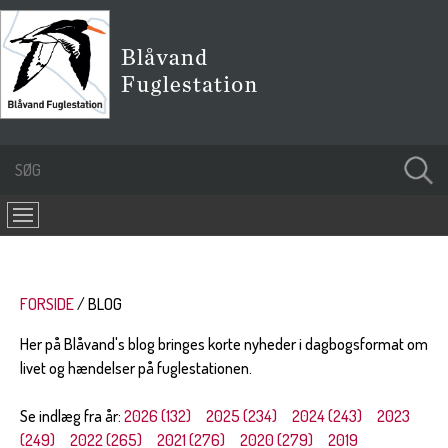
FORSIDE
BLOG
Her på Blåvand's blog bringes korte nyheder i dagbogsformat om
livet og hændelser på fuglestationen.
Se indlæg fra år:
2026 (132)
2025 (234)
2024 (243)
2023
(249)
2022 (265)
2021 (276)
2020 (279)
2019