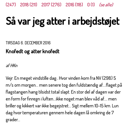
(247)
2018 (211)
2017 (276)
2016 (118)
0 (1)
(se alle)
Så var jeg atter i arbejdstøjet
TIRSDAG 6. DECEMBER 2016
Knofedt og atter knofedt
af HKn
Vejr: En meget vindstille dag.. Hvor vinden kom fra NV (298) 5
m/s om morgen... men senere tog den fuldstændig af....flaget på
flagstangen hang tilsidst total slapt. En stor del af dagen var der
en form for finregn i luften...ikke noget man blev våd af.... men
briller og kikkert var ikke begejstret... Sigt mellem 10-15 km. Lun
dag hvor temperaturen gennem hele dagen lå omkring de 7
grader...