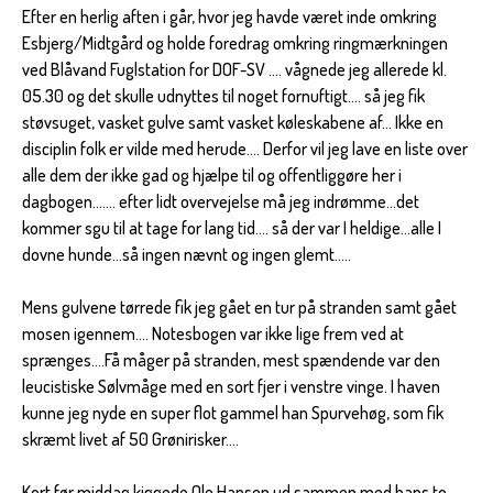
Efter en herlig aften i går, hvor jeg havde været inde omkring
Esbjerg/Midtgård og holde foredrag omkring ringmærkningen
ved Blåvand Fuglstation for DOF-SV .... vågnede jeg allerede kl.
05.30 og det skulle udnyttes til noget fornuftigt.... så jeg fik
støvsuget, vasket gulve samt vasket køleskabene af... Ikke en
disciplin folk er vilde med herude.... Derfor vil jeg lave en liste over
alle dem der ikke gad og hjælpe til og offentliggøre her i
dagbogen....... efter lidt overvejelse må jeg indrømme...det
kommer sgu til at tage for lang tid.... så der var I heldige...alle I
dovne hunde...så ingen nævnt og ingen glemt.....
Mens gulvene tørrede fik jeg gået en tur på stranden samt gået
mosen igennem.... Notesbogen var ikke lige frem ved at
sprænges....Få måger på stranden, mest spændende var den
leucistiske Sølvmåge med en sort fjer i venstre vinge. I haven
kunne jeg nyde en super flot gammel han Spurvehøg, som fik
skræmt livet af 50 Grønirisker....
Kort før middag kiggede Ole Hansen ud sammen med hans to