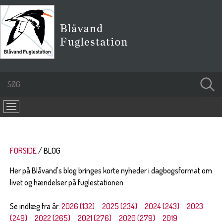
FORSIDE
BLOG
Her på Blåvand's blog bringes korte nyheder i dagbogsformat om
livet og hændelser på fuglestationen.
Se indlæg fra år:
2026 (132)
2025 (234)
2024 (243)
2023
(249)
2022 (265)
2021 (276)
2020 (279)
2019