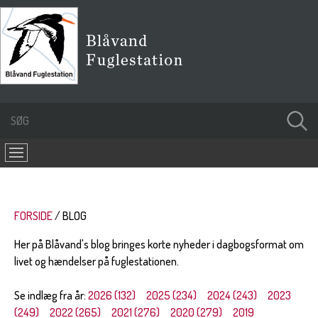
FORSIDE
BLOG
Her på Blåvand's blog bringes korte nyheder i dagbogsformat om
livet og hændelser på fuglestationen.
Se indlæg fra år:
2026 (132)
2025 (234)
2024 (243)
2023
(249)
2022 (265)
2021 (276)
2020 (279)
2019