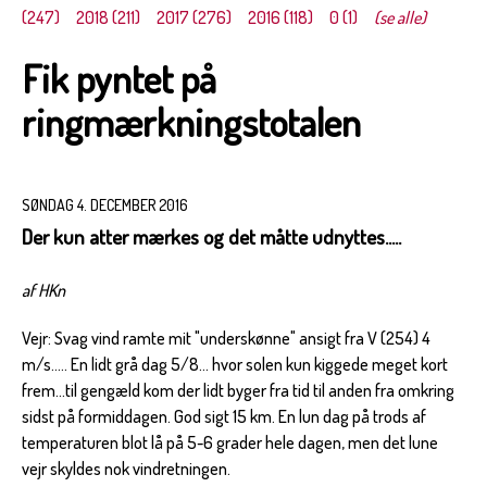
(247)
2018 (211)
2017 (276)
2016 (118)
0 (1)
(se alle)
Fik pyntet på
ringmærkningstotalen
SØNDAG 4. DECEMBER 2016
Der kun atter mærkes og det måtte udnyttes.....
af HKn
Vejr: Svag vind ramte mit "underskønne" ansigt fra V (254) 4
m/s..... En lidt grå dag 5/8... hvor solen kun kiggede meget kort
frem...til gengæld kom der lidt byger fra tid til anden fra omkring
sidst på formiddagen. God sigt 15 km. En lun dag på trods af
temperaturen blot lå på 5-6 grader hele dagen, men det lune
vejr skyldes nok vindretningen.