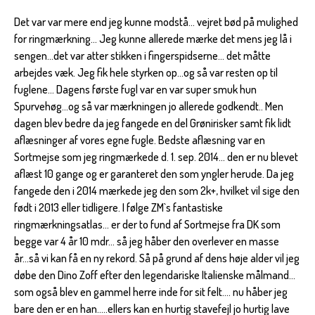
Det var var mere end jeg kunne modstå... vejret bød på mulighed
for ringmærkning... Jeg kunne allerede mærke det mens jeg lå i
sengen...det var atter stikken i fingerspidserne... det måtte
arbejdes væk. Jeg fik hele styrken op...og så var resten op til
fuglene... Dagens første fugl var en var super smuk hun
Spurvehøg...og så var mærkningen jo allerede godkendt.. Men
dagen blev bedre da jeg fangede en del Grønirisker samt fik lidt
aflæsninger af vores egne fugle. Bedste aflæsning var en
Sortmejse som jeg ringmærkede d. 1. sep. 2014... den er nu blevet
aflæst 10 gange og er garanteret den som yngler herude. Da jeg
fangede den i 2014 mærkede jeg den som 2k+, hvilket vil sige den
født i 2013 eller tidligere. I følge ZM`s fantastiske
ringmærkningsatlas... er der to fund af Sortmejse fra DK som
begge var 4 år 10 mdr... så jeg håber den overlever en masse
år...så vi kan få en ny rekord. Så på grund af dens høje alder vil jeg
døbe den Dino Zoff efter den legendariske Italienske målmand...
som også blev en gammel herre inde for sit felt.... nu håber jeg
bare den er en han.....ellers kan en hurtig stavefejl jo hurtig lave