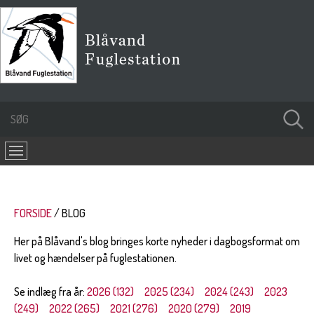
FORSIDE
BLOG
Her på Blåvand's blog bringes korte nyheder i dagbogsformat om
livet og hændelser på fuglestationen.
Se indlæg fra år:
2026 (132)
2025 (234)
2024 (243)
2023
(249)
2022 (265)
2021 (276)
2020 (279)
2019