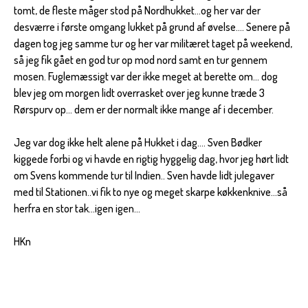
tomt, de fleste måger stod på Nordhukket...og her var der
desværre i første omgang lukket på grund af øvelse.... Senere på
dagen tog jeg samme tur og her var militæret taget på weekend,
så jeg fik gået en god tur op mod nord samt en tur gennem
mosen. Fuglemæssigt var der ikke meget at berette om... dog
blev jeg om morgen lidt overrasket over jeg kunne træde 3
Rørspurv op... dem er der normalt ikke mange af i december.
Jeg var dog ikke helt alene på Hukket i dag.... Sven Bødker
kiggede forbi og vi havde en rigtig hyggelig dag, hvor jeg hørt lidt
om Svens kommende tur til Indien.. Sven havde lidt julegaver
med til Stationen..vi fik to nye og meget skarpe køkkenknive...så
herfra en stor tak...igen igen...
HKn