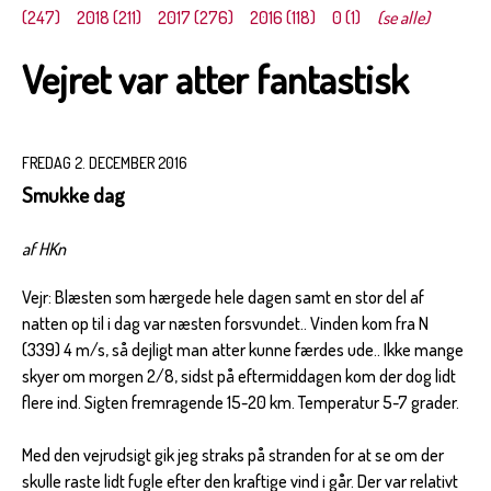
(247)
2018 (211)
2017 (276)
2016 (118)
0 (1)
(se alle)
Vejret var atter fantastisk
FREDAG 2. DECEMBER 2016
Smukke dag
af HKn
Vejr: Blæsten som hærgede hele dagen samt en stor del af
natten op til i dag var næsten forsvundet.. Vinden kom fra N
(339) 4 m/s, så dejligt man atter kunne færdes ude.. Ikke mange
skyer om morgen 2/8, sidst på eftermiddagen kom der dog lidt
flere ind. Sigten fremragende 15-20 km. Temperatur 5-7 grader.
Med den vejrudsigt gik jeg straks på stranden for at se om der
skulle raste lidt fugle efter den kraftige vind i går. Der var relativt