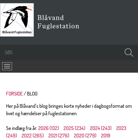
FORSIDE
BLOG
Her på Blåvand's blog bringes korte nyheder i dagbogsformat om
livet og hændelser på fuglestationen.
Se indlæg fra år:
2026 (132)
2025 (234)
2024 (243)
2023
(249)
2022 (265)
2021 (276)
2020 (279)
2019