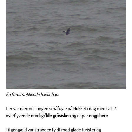
En forbitrækkende havlit han.
Der var nærmest ingen småfugle på Hukket i dag med i alt 2
overflyvende
nordlig/lille gråsisken
og et par
engpibere
.
Til gengæld var stranden fyldt med glade turister og