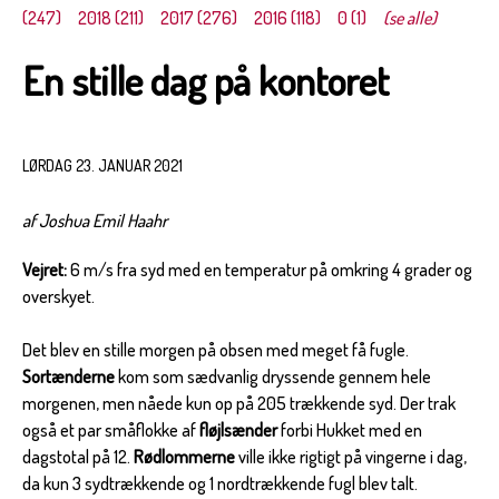
(247)
2018 (211)
2017 (276)
2016 (118)
0 (1)
(se alle)
En stille dag på kontoret
LØRDAG 23. JANUAR 2021
af Joshua Emil Haahr
Vejret:
6 m/s fra syd med en temperatur på omkring 4 grader og
overskyet.
Det blev en stille morgen på obsen med meget få fugle.
Sortænderne
kom som sædvanlig dryssende gennem hele
morgenen, men nåede kun op på 205 trækkende syd. Der trak
også et par småflokke af
fløjlsænder
forbi Hukket med en
dagstotal på 12.
Rødlommerne
ville ikke rigtigt på vingerne i dag,
da kun 3 sydtrækkende og 1 nordtrækkende fugl blev talt.