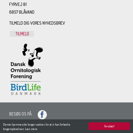
FYRVEJ 81
6857 BLÅVAND
TILMELD DIG VORES NYHEDSBREV
TILMELD
BESØG OS PÅ:
SITEMAP
Denne hjemmeside bruger cookies for at vi kan forbedre
Forstået!
brugeroplevelsen.
Læs mere