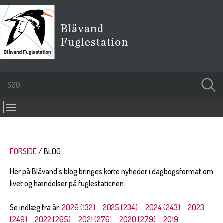
FORSIDE
BLOG
Her på Blåvand's blog bringes korte nyheder i dagbogsformat om
livet og hændelser på fuglestationen.
Se indlæg fra år:
2026 (132)
2025 (234)
2024 (243)
2023
(249)
2022 (265)
2021 (276)
2020 (279)
2019