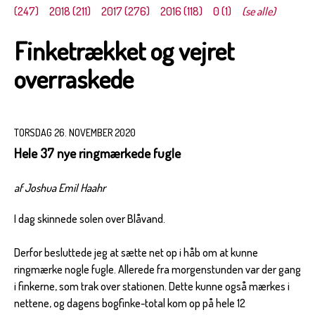
(247)
2018 (211)
2017 (276)
2016 (118)
0 (1)
(se alle)
Finketrækket og vejret
overraskede
TORSDAG 26. NOVEMBER 2020
Hele 37 nye ringmærkede fugle
af Joshua Emil Haahr
I dag skinnede solen over Blåvand.
Derfor besluttede jeg at sætte net op i håb om at kunne
ringmærke nogle fugle. Allerede fra morgenstunden var der gang
i finkerne, som trak over stationen. Dette kunne også mærkes i
nettene, og dagens bogfinke-total kom op på hele 12