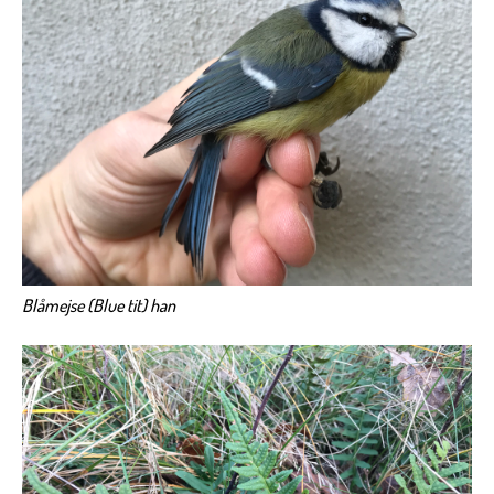
Blåmejse (Blue tit) han