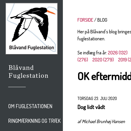
FORSIDE
BLOG
Her på Blåvand's blog bringe
fuglestationen.
Se indlæg fra år:
2026 (132)
(276)
2020 (279)
2019 (
OK eftermid
TORSDAG 23. JULI 2020
OM FUGLESTATIONEN
Dog lidt vådt
RINGMÆRKNING OG TRÆK
af Michael Brunhøj Hansen