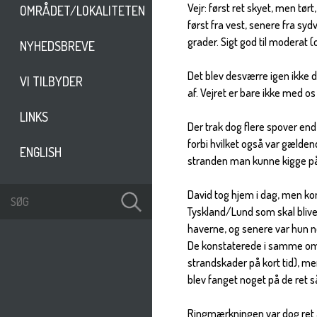
Vejr: først ret skyet, men 
OMRÅDET/LOKALITETEN
først fra vest, senere fra sy
grader. Sigt god til moderat 
NYHEDSBREVE
Det blev desværre igen ikke 
VI TILBYDER
af. Vejret er bare ikke med
LINKS
Der trak dog flere spover end 
forbi hvilket også var gælde
ENGLISH
stranden man kunne kigge på,
David tog hjem i dag, men kom
Tyskland/Lund som skal blive 
haverne, og senere var hun ne
De konstaterede i samme omb
strandskader på kort tid), me
blev fanget noget på de ret s
Ringmærkningen var dog ret a