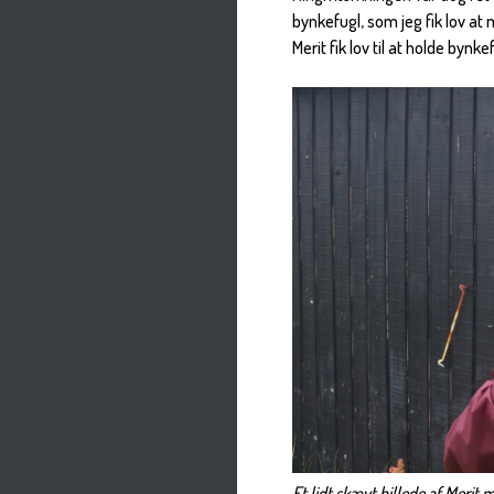
bynkefugl, som jeg fik lov at 
Merit fik lov til at holde bynk
Et lidt skævt billede af Merit