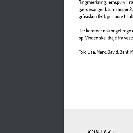
Ringmærkning: jernspurv 1, rødh
gærdesanger 1, tornsanger 2, mu
gråsisken 1(+1), gulspurv 1. I 
Der kommer nok noget regn ell
op. Vinden skal dreje fra ves
Folk: Lisa, Mark, David, Bent, 
KONTAKT