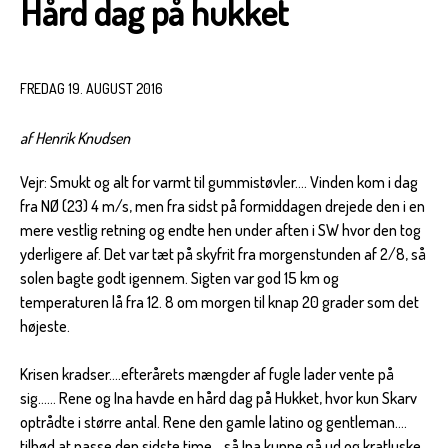
Hård dag på hukket
FREDAG 19. AUGUST 2016
af Henrik Knudsen
Vejr: Smukt og alt for varmt til gummistøvler…. Vinden kom i dag
fra NØ (23) 4 m/s, men fra sidst på formiddagen drejede den i en
mere vestlig retning og endte hen under aften i SW hvor den tog
yderligere af. Det var tæt på skyfrit fra morgenstunden af 2/8, så
solen bagte godt igennem. Sigten var god 15 km og
temperaturen lå fra 12. 8 om morgen til knap 20 grader som det
højeste.
Krisen kradser….efterårets mængder af fugle lader vente på
sig…… Rene og Ina havde en hård dag på Hukket, hvor kun Skarv
optrådte i større antal. Rene den gamle latino og gentleman….
tilbød at passe den sidste time….så Ina kunne gå ud og kratluske