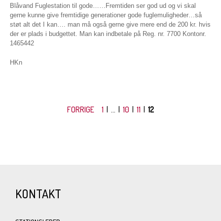
Blåvand Fuglestation til gode……Fremtiden ser god ud og vi skal
gerne kunne give fremtidige generationer gode fuglemuligheder…så
støt alt det I kan…. man må også gerne give mere end de 200 kr. hvis
der er plads i budgettet. Man kan indbetale på Reg. nr. 7700 Kontonr.
1465442
HKn
FORRIGE
1
| ... |
10
|
11
|
12
KONTAKT