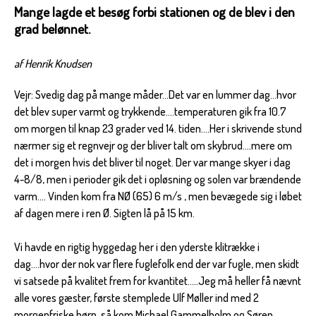
Mange lagde et besøg forbi stationen og de blev i den
grad belønnet.
af Henrik Knudsen
Vejr: Svedig dag på mange måder…Det var en lummer dag…hvor
det blev super varmt og trykkende….temperaturen gik fra 10.7
om morgen til knap 23 grader ved 14. tiden….Her i skrivende stund
nærmer sig et regnvejr og der bliver talt om skybrud….mere om
det i morgen hvis det bliver til noget. Der var mange skyer i dag
4-8/8, men i perioder gik det i opløsning og solen var brændende
varm…. Vinden kom fra NØ (65) 6 m/s , men bevægede sig i løbet
af dagen mere i ren Ø. Sigten lå på 15 km.
Vi havde en rigtig hyggedag her i den yderste klitrække i
dag….hvor der nok var flere fuglefolk end der var fugle, men skidt
vi satsede på kvalitet frem for kvantitet…..Jeg må heller få nævnt
alle vores gæster, første stemplede Ulf Møller ind med 2
morgenfriske børn, så kom Michael Gammelholm og Søren