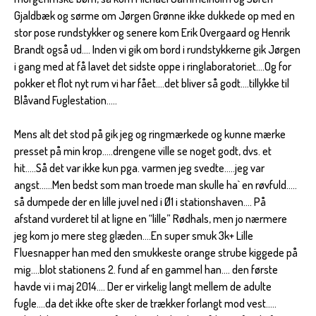
Gjaldbæk og sørme om Jørgen Grønne ikke dukkede op med en
stor pose rundstykker og senere kom Erik Overgaard og Henrik
Brandt også ud…. Inden vi gik om bord i rundstykkerne gik Jørgen
i gang med at få lavet det sidste oppe i ringlaboratoriet….Og for
pokker et flot nyt rum vi har fået….det bliver så godt….tillykke til
Blåvand Fuglestation…..
Mens alt det stod på gik jeg og ringmærkede og kunne mærke
presset på min krop…..drengene ville se noget godt, dvs. et
hit…..Så det var ikke kun pga. varmen jeg svedte…..jeg var
angst……Men bedst som man troede man skulle ha` en røvfuld…..
så dumpede der en lille juvel ned i Ø1 i stationshaven…. På
afstand vurderet til at ligne en “lille” Rødhals, men jo nærmere
jeg kom jo mere steg glæden….En super smuk 3k+ Lille
Fluesnapper han med den smukkeste orange strube kiggede på
mig….blot stationens 2. fund af en gammel han…. den første
havde vi i maj 2014…. Der er virkelig langt mellem de adulte
fugle….da det ikke ofte sker de trækker forlangt mod vest…..