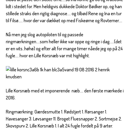
lidt i stedet for. Men heldigvis dukkede Doktor Bødker op, og han
stillede straks den rigtig diagnose…. og tilbød Rene og Ina en tur
til Filsø….. hvor der var dækket op med Fiskeørne og Rovterner….
Nå men jeg slog autopiloten til og passede
ringmærkningen….som heller ikke var oppe og ringe i dag…..(det
er en vits..høhø) og efter alt for mange timer nåede jeg op på 24
fugle…. hvor en Lille Korsnæb var mit highlight.
Lille Korsnæb med et imponerende næb…. den første mærkede i
2016.
Ringmærkning: Gærdesmutte 1. Rødstjert 1. Rørsanger 1.
Havesanger 3. Løvsanger 11. Broget Fluesnapper 2. Sortmejse 2.
Skovspurv 2. Lille Korsnæb 1. I alt 24 fugle fordelt på 9 arter.