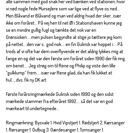
alle sammen med god snak her ved bænken ved stationen, hvor
vi nød nogle fede Mursejlere som var lige ved at flyve os ned…
Men Blåvand er Blåvand og man ved aldrig hvad der sker…især
ikke om foråret… På vej hen til net Ø1 i Stationshaven kunne jeg
se en mindre gullig fugl og tænkte det nok var en
Grønsisken…..men pulsen begyndte at stige jo tættere jeg kom
på nettet….den var s.. god nok…. en fin Gulirisk var hoppet i…. På
trods af vi ofte har dem overflyvende er det aldrig lykkes mig at
fange en og det var den første om foråret siden 1990 der fik ring
om benet…. Jeg strøg om til Rene og Philip og viste den lille
“gulklump” frem…. især var Rene glad, da han fik lukket et
hul…..dvs. fik ny DK art.
Første forårsringmærkede Gulirisk siden 1990 og den sidst
mærkede stammer fra efteråret 1992…. så det var en god
mærkeart til undertegnede…
Ringmærkning: Bysvale 1. Hvid Vipstjert 1. Rødstjert 2. Kærsanger
1. Rørsanger 1. Gulbug 3. Gærdesanger 1. Tornsanger 1.