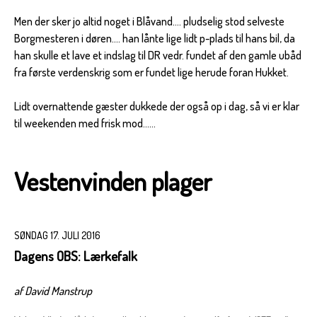
Men der sker jo altid noget i Blåvand…. pludselig stod selveste
Borgmesteren i døren…. han lånte lige lidt p-plads til hans bil, da
han skulle et lave et indslag til DR vedr. fundet af den gamle ubåd
fra første verdenskrig som er fundet lige herude foran Hukket.
Lidt overnattende gæster dukkede der også op i dag, så vi er klar
til weekenden med frisk mod……
Vestenvinden plager
SØNDAG 17. JULI 2016
Dagens OBS: Lærkefalk
af David Manstrup