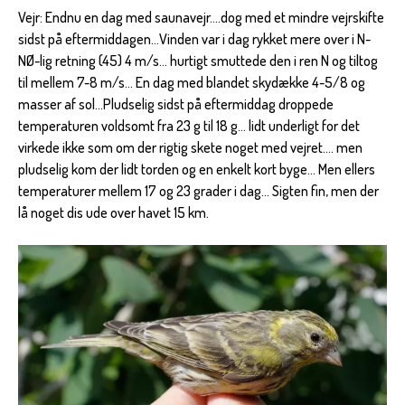
Vejr: Endnu en dag med saunavejr….dog med et mindre vejrskifte
sidst på eftermiddagen…Vinden var i dag rykket mere over i N-
NØ-lig retning (45) 4 m/s… hurtigt smuttede den i ren N og tiltog
til mellem 7-8 m/s… En dag med blandet skydække 4-5/8 og
masser af sol…Pludselig sidst på eftermiddag droppede
temperaturen voldsomt fra 23 g til 18 g… lidt underligt for det
virkede ikke som om der rigtig skete noget med vejret…. men
pludselig kom der lidt torden og en enkelt kort byge… Men ellers
temperaturer mellem 17 og 23 grader i dag… Sigten fin, men der
lå noget dis ude over havet 15 km.