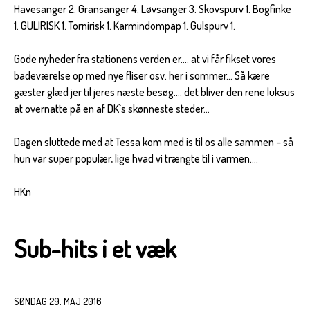
Havesanger 2. Gransanger 4. Løvsanger 3. Skovspurv 1. Bogfinke
1. GULIRISK 1. Tornirisk 1. Karmindompap 1. Gulspurv 1.
Gode nyheder fra stationens verden er…. at vi får fikset vores
badeværelse op med nye fliser osv. her i sommer… Så kære
gæster glæd jer til jeres næste besøg…. det bliver den rene luksus
at overnatte på en af DK`s skønneste steder…
Dagen sluttede med at Tessa kom med is til os alle sammen – så
hun var super populær, lige hvad vi trængte til i varmen….
HKn
Sub-hits i et væk
SØNDAG 29. MAJ 2016