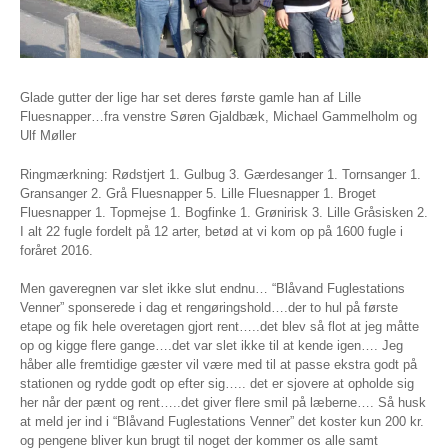
Glade gutter der lige har set deres første gamle han af Lille
Fluesnapper…fra venstre Søren Gjaldbæk, Michael Gammelholm og
Ulf Møller
Ringmærkning: Rødstjert 1. Gulbug 3. Gærdesanger 1. Tornsanger 1.
Gransanger 2. Grå Fluesnapper 5. Lille Fluesnapper 1. Broget
Fluesnapper 1. Topmejse 1. Bogfinke 1. Grønirisk 3. Lille Gråsisken 2.
I alt 22 fugle fordelt på 12 arter, betød at vi kom op på 1600 fugle i
foråret 2016.
Men gaveregnen var slet ikke slut endnu… “Blåvand Fuglestations
Venner” sponserede i dag et rengøringshold….der to hul på første
etape og fik hele overetagen gjort rent…..det blev så flot at jeg måtte
op og kigge flere gange….det var slet ikke til at kende igen…. Jeg
håber alle fremtidige gæster vil være med til at passe ekstra godt på
stationen og rydde godt op efter sig….. det er sjovere at opholde sig
her når der pænt og rent…..det giver flere smil på læberne…. Så husk
at meld jer ind i “Blåvand Fuglestations Venner” det koster kun 200 kr.
og pengene bliver kun brugt til noget der kommer os alle samt