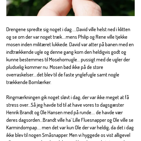
Drengene spredte sig noget i dag…..David ville helst ned i klitten
og se om der var noget træk….mens Philip og Rene ville tjekke
mosen inden militæret lukkede. David var atter på banen med en
indtrækkende ugle og denne gang kom den heldigvis godt og
kunne bestemmes til Mosehornugle… pussigt med de ugler der
pludselig kommer nu. Mosen bød ikke på de store
overraskelser….det blev til de faste ynglefugle samt nogle
trækkende Bomlærker.
Ringmærkningen gik noget sløvt i dag, der var ikke meget at få
stress over…Så jeg havde tid til at have vores to dagsgæster
Henrik Brandt og Ole Hansen med på runde…. de havde vær
deres dagsorden…Brandt ville ha` Lille Fluesnapper og Ole ville se
Karmindompap…. men det var kun Ole der var heldig, da det i dag
ikke blev til nogen Småsnapper. Men vi hyggede os vist alligevel