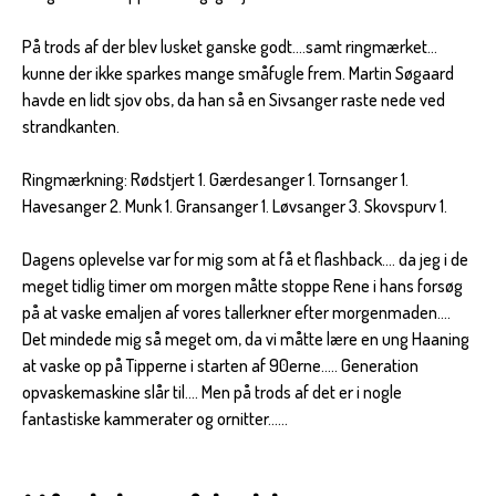
På trods af der blev lusket ganske godt….samt ringmærket…
kunne der ikke sparkes mange småfugle frem. Martin Søgaard
havde en lidt sjov obs, da han så en Sivsanger raste nede ved
strandkanten.
Ringmærkning: Rødstjert 1. Gærdesanger 1. Tornsanger 1.
Havesanger 2. Munk 1. Gransanger 1. Løvsanger 3. Skovspurv 1.
Dagens oplevelse var for mig som at få et flashback…. da jeg i de
meget tidlig timer om morgen måtte stoppe Rene i hans forsøg
på at vaske emaljen af vores tallerkner efter morgenmaden….
Det mindede mig så meget om, da vi måtte lære en ung Haaning
at vaske op på Tipperne i starten af 90erne….. Generation
opvaskemaskine slår til…. Men på trods af det er i nogle
fantastiske kammerater og ornitter……