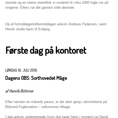
rastede og en større stæreflok vi vurderet til cirka 1000 fugle var på
vingerne. Ellers var det ganske stille dernede.
Op af formiddagen/eftermiddagen ankom Andreas Pedersen, samt
Henrik skulle hjem til Esbjerg.
Første dag på kontoret
LØRDAG 16. JULI 2016
Dagens OBS: Sorthovedet Måge
af Henrik Böhmer
Efter næsten en måneds pause, er der atter gang i aktiviteterne på
Blåvand Fuglestation – velkommen tilbage.
I dag ankom undertegnede (som dog tager hjem i morgen) og David