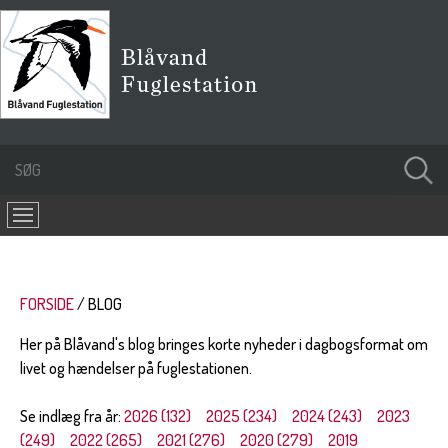
FORSIDE
BLOG
Her på Blåvand's blog bringes korte nyheder i dagbogsformat om
livet og hændelser på fuglestationen.
Se indlæg fra år:
2026 (132)
2025 (234)
2024 (243)
2023
(249)
2022 (265)
2021 (276)
2020 (279)
2019