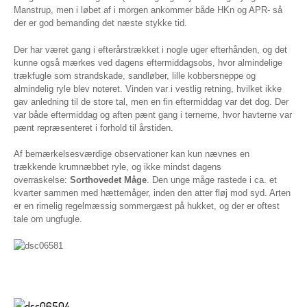
Manstrup, men i løbet af i morgen ankommer både HKn og APR- så
der er god bemanding det næste stykke tid.
Der har været gang i efterårstrækket i nogle uger efterhånden, og det
kunne også mærkes ved dagens eftermiddagsobs, hvor almindelige
trækfugle som strandskade, sandløber, lille kobbersneppe og
almindelig ryle blev noteret. Vinden var i vestlig retning, hvilket ikke
gav anledning til de store tal, men en fin eftermiddag var det dog. Der
var både eftermiddag og aften pænt gang i ternerne, hvor havterne var
pænt repræsenteret i forhold til årstiden.
Af bemærkelsesværdige observationer kan kun nævnes en
trækkende krumnæbbet ryle, og ikke mindst dagens
overraskelse:
Sorthovedet Måge
. Den unge måge rastede i ca. et
kvarter sammen med hættemåger, inden den atter fløj mod syd. Arten
er en rimelig regelmæssig sommergæst på hukket, og der er oftest
tale om ungfugle.