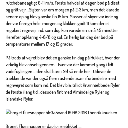
rutchebaneagtigt 6-11 m/s. Første halvdel af dagen bød på diset
og gråt vejr….Sigten var om morgen på 2-3 km, men det klarede
senere op og blev ganske fin 15 km. Masser af skyer var inde og
der var finregn hele morgen og klokken godt 11 kom der et
regulært regnvejr ind, som dog kun varede en små 45 minutter.
Herefter opklaring 4-8/8 og sol. En herlig lun dag der bød på
temperaturer mellem 17 og 19 grader.
På trods af vejret blev det en ganske fin dag på Hukket, hvor der
virkelig blev obset igennem….Især var der kommet gang i lidt
vadefugle igen…..den skal bare i SØ så er de her… Udover de
trækkende var der også flere rastende, især i forbindelse med
regnvejret som kom ind. Det blev bla. til lidt Krumnæbbede Ryler,
de første i lang tid…desuden fint med Almindelige Ryler og
Islandske Ryler.
Broget Fluesnapper er daglig i øjeblikket…….