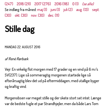
(247)
2018 (211)
2017 (276)
2016 (118)
0 (1)
(se alle)
Se indlæg fra måned:
maj (1)
juni (1)
juli (2)
aug. (13)
sept.
(30)
okt. (30)
nov. (30)
dec. (11)
Stille dag
MANDAG 22. AUGUST 2016
af René Rørbæk
Vejr: En virkelig flot morgen med 17 grader og en vind på 6 m/s
SV(237). Lige så sommeragtig morgenen startede lige så
efterårsagtig blev det ud på eftermiddagen, med utallige byger
og kraftig vind.
Morgenobsen var meget stille og der skete stort set intet. Længe
var de bedste fugle et par Strandhjejler, men da både Lars Tom