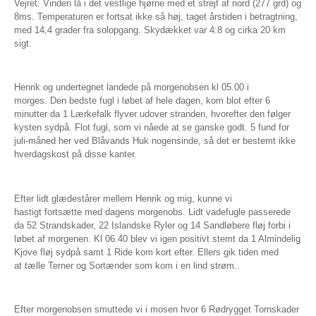
Vejret: Vinden lå i det vestlige hjørne med et strejf af nord (277 grd) og
8ms. Temperaturen er fortsat ikke så høj, taget årstiden i betragtning,
med 14,4 grader fra solopgang. Skydækket var 4:8 og cirka 20 km
sigt.
Henrik og undertegnet landede på morgenobsen kl 05.00 i
morges. Den bedste fugl i løbet af hele dagen, kom blot efter 6
minutter da 1 Lærkefalk flyver udover stranden, hvorefter den følger
kysten sydpå. Flot fugl, som vi nåede at se ganske godt. 5 fund for
juli-måned her ved Blåvands Huk nogensinde, så det er bestemt ikke
hverdagskost på disse kanter.
Efter lidt glædestårer mellem Henrik og mig, kunne vi
hastigt fortsætte med dagens morgenobs. Lidt vadefugle passerede
da 52 Strandskader, 22 Islandske Ryler og 14 Sandløbere fløj forbi i
løbet af morgenen. Kl 06.40 blev vi igen positivt stemt da 1 Almindelig
Kjove fløj sydpå samt 1 Ride kom kort efter. Ellers gik tiden med
at tælle Terner og Sortænder som kom i en lind strøm..
Efter morgenobsen smuttede vi i mosen hvor 6 Rødrygget Tornskader