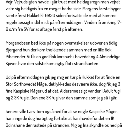
Vejr: Vejrudsigten havde i går truet med heldagsregn men vejret
viste sig heldigvis fra en meget bedre side. Morgens første byger
ramte først Hukket kl: 0830 siden fortsatte de med at komme
regelmæssigt indtil midt på eftermiddagen. Vinden lå omkring 7-
9 s/m fra SV for at aftage først på aftenen.
Morgenobsen bød ikke på nogen overraskelser udover en tidlig
Bjergand hun der kom trækkende sammen med en lille flok
Pibeænder. Vi fik en god flok korsnæb i hovedet og 4 Almindelige
Kjover, hvor den sidste kom rigtig flot i strandkanten.
Ud på eftermiddagen gik jeg mig en tur på Hukket for at finde en
Stor Sorthovedet Måge, det lykkedes desværre ikke, dog fik jeg 3
fine Kaspiske Måger ud af det. Aldersmæssigt var der 1 Adult fugl
og 2 3K fugle. Den ene 3K fugl var den samme som jeg så i går.
Senere ville Lars-Tom også ned for at se nogle Kaspiske Måger,
han ringede dog hurtigt og fortalte at han havde fundet en 1K
Odinshane der rastede på stranden. Mig og Ina skyndte os ned på