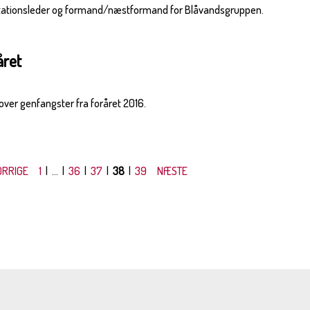
 stationsleder og formand/næstformand for Blåvandsgruppen.
året
 over genfangster fra foråret 2016.
ORRIGE
1
| ... |
36
|
37
|
38
|
39
NÆSTE