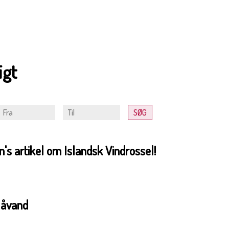
igt
's artikel om Islandsk Vindrossel!
låvand